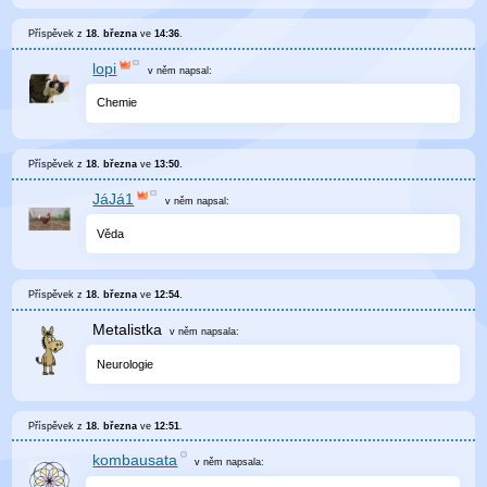
Příspěvek z
18. března
ve
14:36
.
lopi
v něm
napsal:
Chemie
Příspěvek z
18. března
ve
13:50
.
JáJá1
v něm
napsal:
Věda
Příspěvek z
18. března
ve
12:54
.
Metalistka
v něm
napsala:
Neurologie
Příspěvek z
18. března
ve
12:51
.
kombausata
v něm
napsala: