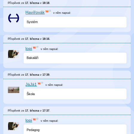
Příspěvek ze
17. března
v
18:18
.
Havířovák
v něm
napsal:
Systém
Příspěvek ze
17. března
v
18:16
.
lopi
v něm
napsal:
Bakaláři
Příspěvek ze
17. března
v
17:39
.
JáJá1
v něm
napsal:
Škola
Příspěvek ze
17. března
v
17:37
.
lopi
v něm
napsal:
Pedagog