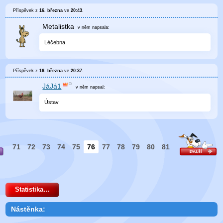
Příspěvek z
16. března
ve
20:43
.
Metalistka
v něm
napsala:
Léčebna
Příspěvek z
16. března
ve
20:37
.
JáJá1
v něm
napsal:
Ústav
71
72
73
74
75
76
77
78
79
80
81
Statistika…
Nástěnka: