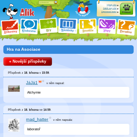
Výhody účtu
Založit nový účet
Zapomenuté heslo?
Přihlásit
ry
N
ástěnky
H
outěže
V
tipy
K
lubovna
S
P
líkoviny
oradna
A
Hra na Asociace
« Novější příspěvky
Příspěvek z
18. března
v
15:59
.
JáJá1
v něm
napsal:
Alchymie
Příspěvek z
18. března
ve
14:59
.
mad_hatter
v něm
napsala:
laboratoř