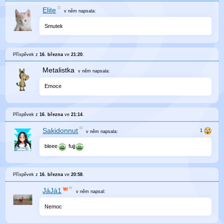
Elite
v něm
napsala:
Smutek
Příspěvek z
16. března
ve
21:20
.
Metalistka
v něm
napsala:
Emoce
Příspěvek z
16. března
ve
21:14
.
Sakidonnut
v něm
napsala:
bleee
fujj
Příspěvek z
16. března
ve
20:58
.
JáJá1
v něm
napsal:
Nemoc