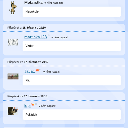
Metalistka
v něm
napsala:
Nepokoje
Příspěvek z
18. března
v
10:10
.
martinka123
v něm
napsal:
Vzdor
Příspěvek ze
17. března
ve
20:37
.
JáJá1
v něm
napsal:
Klid
Příspěvek ze
17. března
v
18:19
.
lopi
v něm
napsal:
Pořádek