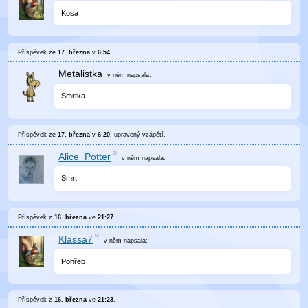
Kosa
Příspěvek ze
17. března
v
6:54
.
Metalistka
v něm
napsala:
Smrtka
Příspěvek ze
17. března
v
6:20
, upravený
vzápětí
.
Alice_Potter
v něm
napsala:
Smrt
Příspěvek z
16. března
ve
21:27
.
Klassa7
v něm
napsala:
Pohřeb
Příspěvek z
16. března
ve
21:23
.