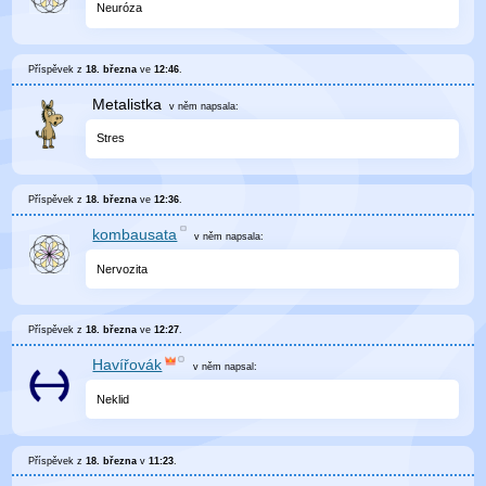
Neuróza
Příspěvek z
18. března
ve
12:46
.
Metalistka
v něm
napsala:
Stres
Příspěvek z
18. března
ve
12:36
.
kombausata
v něm
napsala:
Nervozita
Příspěvek z
18. března
ve
12:27
.
Havířovák
v něm
napsal:
Neklid
Příspěvek z
18. března
v
11:23
.