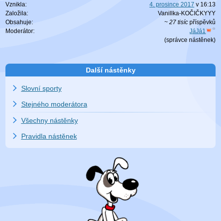
Vznikla:
4. prosince 2017
v
16:13
Založila:
Vanillka-KOČIČKYYY
Obsahuje:
~ 27 tisíc
příspěvků
Moderátor:
JáJá1
(
správce nástěnek
)
Další nástěnky
Slovní sporty
Stejného moderátora
Všechny nástěnky
Pravidla nástěnek