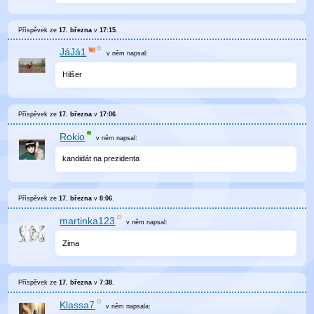
Příspěvek ze
17. března
v
17:15
.
JáJá1
v něm
napsal:
Hilšer
Příspěvek ze
17. března
v
17:06
.
Rokio
v něm
napsal:
kandidát na prezidenta
Příspěvek ze
17. března
v
8:06
.
martinka123
v něm
napsal:
Zima
Příspěvek ze
17. března
v
7:38
.
Klassa7
v něm
napsala: