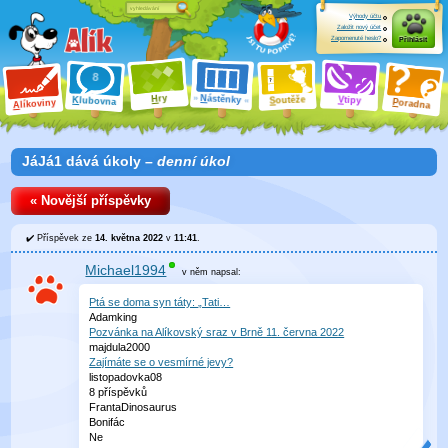
Výhody účtu
Založit nový účet
Zapomenuté heslo?
Přihlásit
ry
N
ástěnky
H
outěže
V
tipy
K
lubovna
S
P
líkoviny
oradna
A
JáJá1 dává úkoly –
denní úkol
« Novější příspěvky
Příspěvek ze
14. května 2022
v
11:41
.
Michael1994
v něm
napsal:
Ptá se doma syn táty: „Tati…
Adamking
Pozvánka na Alíkovský sraz v Brně 11. června 2022
majdula2000
Zajímáte se o vesmírné jevy?
listopadovka08
8 příspěvků
FrantaDinosaurus
Bonifác
Ne