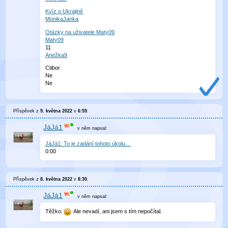
Kvíz o Ukrajině
MonikaJanka
Otázky na uživatele Maty09
Maty09
11
Anežka9
Ctibor
Ne
Ne
Příspěvek z
9. května 2022
v
6:59
.
JáJá1
v něm
napsal:
JáJá1: To je zadání tohoto úkolu…
0
:
00
Příspěvek z
8. května 2022
v
8:30
.
JáJá1
v něm
napsal:
Těžko.
Ale nevadí, ani jsem s tím nepočítal.