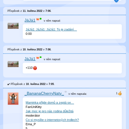
Příspěvek z
11. května 2022
v
7:06
.
JáJá1
v něm
napsal:
JáJá1: JáJá1: JáJá1: To je zadání…
0
:
00
Příspěvek z
10. května 2022
v
7:06
.
JáJá1
v něm
napsal:
+110
Příspěvek z
10. května 2022
v
7:05
.
_BananaCherryNaty_
v něm
napsala:
Maminka přijde domů a zeptá se…
FanUniKitty
Jak moc je pro nás rodina důležitá
moderátor
Co si myslíte o internetových trollech?
Ema_P
5