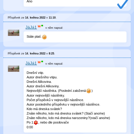
Ano
Příspěvek ze
14. května 2022
v
11:10
.
JáJá1
v něm
napsal:
Stále platí.
Příspěvek ze
14. května 2022
v
8:25
.
JáJá1
v něm
napsal:
Dnešní vtip.
Autor dnešního vtipu.
Dnešní Alíkovina.
Autor dnešní Alíkoviny.
Nejnovější nástěnka. (Poslední založená
)
Autor nejnovější nástěnky.
Počet příspěvků v nejnovější nástěnce.
Autor posledního příspěvku v nejnovější nástěnce.
Kdo má dneska svátek?
Znáte někoho, kdo má dneska svátek? (Stačí ano/ne)
Znáte někoho, kdo má dneska narozeniny?(stačí ano/ne)
Po 1
, nebo dle posilovače
0
:
00