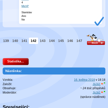
4
MichP
Stanislav
Ano
Ne
139
140
141
142
143
144
145
146
147
Statistika…
Nástěnka:
Vznikla:
16. května 2018
v
18:18
Založil:
JáJá1
Obsahuje:
~ 24 tisíc
příspěvků
Moderátor:
JáJá1
(
správce nástěnek
)
Související: