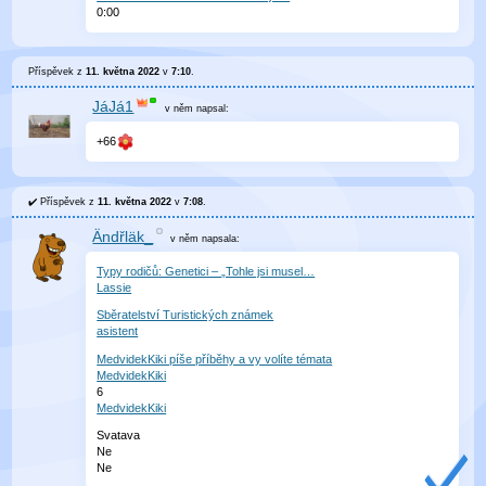
0
:
00
Příspěvek z
11. května 2022
v
7:10
.
JáJá1
v něm
napsal:
+66
Příspěvek z
11. května 2022
v
7:08
.
Ändřläk_
v něm
napsala:
Typy rodičů: Genetici – „Tohle jsi musel…
Lassie
Sběratelství Turistických známek
asistent
MedvidekKiki píše příběhy a vy volíte témata
MedvidekKiki
6
MedvidekKiki
Svatava
Ne
Ne