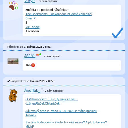
Veryfr
v něm
napsala:
změnila se poslední nástěnka:
The Backrooms – nekonečné bludiště kanceláří
Ema_P
3
Viki_show
1 oblíbení
Příspěvek ze
7. května 2022
v
8:56
.
JáJá1
v něm
napsal:
+66
Příspěvek ze
7. května 2022
v
8:27
.
Ändřläk_
v něm
napsala:
O Velikonocích: „Teto, ty vajíčka se…
džüngaRáčekChlupäček
Alíkovský sraz v Praze 30. 4. 2022 z mého pohledu
Tobias7
Systém hodnocení v školách –⁠ váš názor? A jak to berete?
MichP