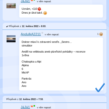
JáJá1
v něm
napsal:
Uznám, +110
.
Dnes je úkol také.
Příspěvek z
12. května 2022
v
8:03
.
AndulkA2211
v něm
napsal:
Doktor mluví k zdravotní sestře. „Sestro…
simulátor
Anděl na velbloudu aneb plzeňské pohádky – recenze
1v8na
Chaloupka u Alpi
Alpina
6
MichP
Pankrác
Ano
Ano
Příspěvek z
12. května 2022
v
7:53
.
JáJá1
v něm
napsal: