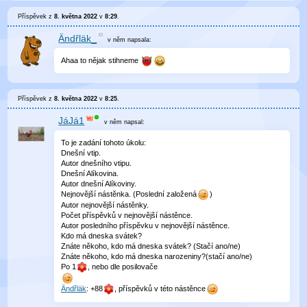
Příspěvek z
8. května 2022
v
8:29
.
Ändřläk_
v něm
napsala:
Ahaa to nějak stihneme
Příspěvek z
8. května 2022
v
8:25
.
JáJá1
v něm
napsal:
To je zadání tohoto úkolu:
Dnešní vtip.
Autor dnešního vtipu.
Dnešní Alíkovina.
Autor dnešní Alíkoviny.
Nejnovější nástěnka. (Poslední založená
)
Autor nejnovější nástěnky.
Počet příspěvků v nejnovější nástěnce.
Autor posledního příspěvku v nejnovější nástěnce.
Kdo má dneska svátek?
Znáte někoho, kdo má dneska svátek? (Stačí ano/ne)
Znáte někoho, kdo má dneska narozeniny?(stačí ano/ne)
Po 1
, nebo dle posilovače
Ändřläk
: +88
, příspěvků v této nástěnce