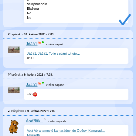
VelkýBochník
Blažena
Ne
Ne
Příspěvek z
10. května 2022
v
7:03
.
JáJá1
v něm
napsal:
JáJá1: JáJá1: To je zadání tohoto…
0
:
00
Příspěvek z
9. května 2022
v
7:03
.
JáJá1
v něm
napsal:
+66
Příspěvek z
9. května 2022
v
7:02
.
Ändřläk_
v něm
napsala:
Volá Abrahamovič kamarádovi do Oděsy. Kamarád…
MikiRoth