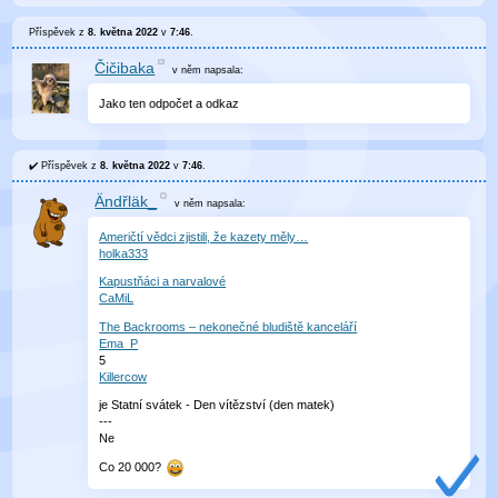
Příspěvek z
8. května 2022
v
7:46
.
Čičibaka
v něm
napsala:
Jako ten odpočet a odkaz
Příspěvek z
8. května 2022
v
7:46
.
Ändřläk_
v něm
napsala:
Američtí vědci zjistili, že kazety měly…
holka333
Kapustňáci a narvalové
CaMiL
The Backrooms – nekonečné bludiště kanceláří
Ema_P
5
Killercow
je Statní svátek - Den vítězství (den matek)
---
Ne
Co 20 000?