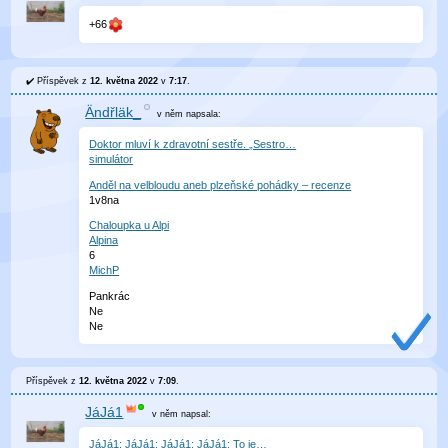
+66
Příspěvek z
12. května 2022
v
7:17
.
Ändřläk_
v něm
napsala:
Doktor mluví k zdravotní sestře. „Sestro…
simulátor
Anděl na velbloudu aneb plzeňské pohádky – recenze
1v8na
Chaloupka u Alpi
Alpina
6
MichP
Pankrác
Ne
Ne
Příspěvek z
12. května 2022
v
7:09
.
JáJá1
v něm
napsal:
JáJá1: JáJá1: JáJá1: JáJá1: To je…