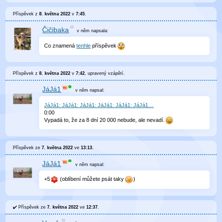
Příspěvek z
8. května 2022
v
7:45
.
Čičibaka
v něm
napsala:
Co znamená
tenhle
příspěvek
Příspěvek z
8. května 2022
v
7:42
, upravený
vzápětí
.
JáJá1
v něm
napsal:
JáJá1: JáJá1: JáJá1: JáJá1: JáJá1: JáJá1…
0
:
00
Vypadá to, že za 8 dní 20 000 nebude, ale nevadí.
Příspěvek ze
7. května 2022
ve
13:13
.
JáJá1
v něm
napsal:
+5
(oblíbení můžete psát taky
)
Příspěvek ze
7. května 2022
ve
12:37
.