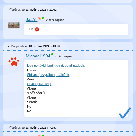
Příspěvek ze
13. května 2022
v
11:02
.
JáJá1
v něm
napsal:
+110
Příspěvek ze
13. května 2022
v
10:26
.
Michael1994
v něm
napsal:
Lidé nenávidí budík ve dvou případech…
Lassie
Sbírání (a vyrábění) záložek
Anež
Chaloupka u Alpi
Alpina
9 příspěvků
Alpina
Servác
Ne
Ne
Příspěvek ze
13. května 2022
v
7:39
.