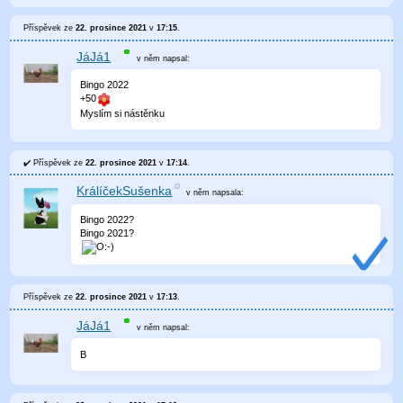
Příspěvek ze
22. prosince 2021
v
17:15
.
JáJá1
v něm
napsal:
Bingo 2022
+50
Myslím si nástěnku
Příspěvek ze
22. prosince 2021
v
17:14
.
KrálíčekSušenka
v něm
napsala:
Bingo 2022?
Bingo 2021?
Příspěvek ze
22. prosince 2021
v
17:13
.
JáJá1
v něm
napsal:
B