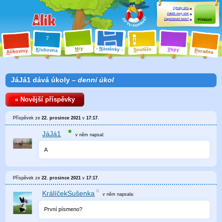
Výhody účtu
Založit nový účet
Zapomenuté heslo?
Přihlásit
ry
N
ástěnky
H
outěže
V
tipy
K
lubovna
S
P
líkoviny
oradna
A
JáJá1 dává úkoly –
denní úkol
« Novější příspěvky
Příspěvek ze
22. prosince 2021
v
17:17
.
JáJá1
v něm
napsal:
A
Příspěvek ze
22. prosince 2021
v
17:17
.
KrálíčekSušenka
v něm
napsala:
První písmeno?