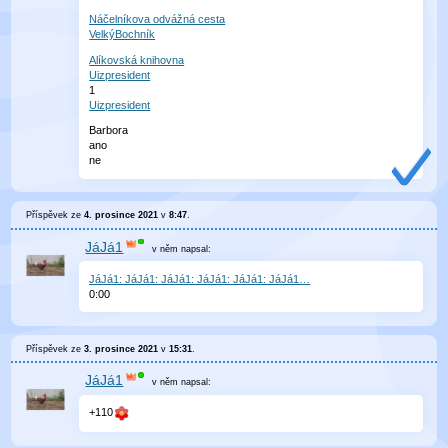
Náčelníkova odvážná cesta
VelkýBochník
Alíkovská knihovna
Uizpresident
1
Uizpresident
Barbora
ano
ne
Příspěvek ze
4. prosince 2021
v
8:47
.
JáJá1
v něm
napsal:
JáJá1: JáJá1: JáJá1: JáJá1: JáJá1: JáJá1…
0
:
00
Příspěvek ze
3. prosince 2021
v
15:31
.
JáJá1
v něm
napsal:
+110