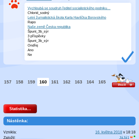
Vychloubá se soudruh ředitel socialistického podniku…
Chlorid_sodný
Letní žurnalistická škola Karla Havlíčka Borovského
Rapo
Naše země Česka republika
Špunt_3b_sýr
3 příspěvky
Špunt_3b_sýr
Ondřej
Ano
Ne
157
158
159
160
161
162
163
164
165
Statistika…
Nástěnka:
Vznikla:
16. května 2018
v
18:18
Založil:
JáJá1