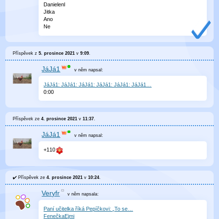
Danielenl
Jitka
Ano
Ne
Příspěvek z
5. prosince 2021
v
9:09
.
JáJá1
v něm
napsal:
JáJá1: JáJá1: JáJá1: JáJá1: JáJá1: JáJá1…
0
:
00
Příspěvek ze
4. prosince 2021
v
11:37
.
JáJá1
v něm
napsal:
+110
Příspěvek ze
4. prosince 2021
v
10:24
.
Veryfr
v něm
napsala:
Paní učitelka říká Pepíčkovi: „To se…
FenečkaEjmi