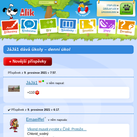
Výhody účtu
Založit nový účet
Zapomenuté heslo?
Přihlásit
ry
N
ástěnky
H
outěže
V
tipy
K
lubovna
S
P
líkoviny
oradna
A
JáJá1 dává úkoly –
denní úkol
« Novější příspěvky
Příspěvek z
9. prosince 2021
v
7:57
.
JáJá1
v něm
napsal:
+110
Příspěvek z
9. prosince 2021
v
6:17
.
Emaeiffel
v něm
napsala:
Víkend museli vyrobit v Číně. Protože…
Chlorid_sodný