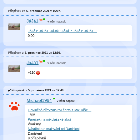
Příspěvek ze
6. prosince 2021
v
16:07
.
JáJá1
v něm
napsal:
JáJá1: JáJá1: JáJá1: JáJá1: JáJá1: JáJá1…
0
:
00
Příspěvek z
5. prosince 2021
ve
12:50
.
JáJá1
v něm
napsal:
+110
Příspěvek z
5. prosince 2021
ve
12:40
.
Michael1994
v něm
napsal:
Obviněná převzala roli čerta s Mikuláše…
–MM–
Páreček na mikulášské akci
lékařský
Nástěnka o malování od Danielenl
Danielenl
9 příspěvků