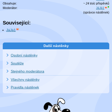
Obsahuje:
~ 24 tisíc
příspěvků
Moderátor:
JáJá1
(
správce nástěnek
)
Související:
JáJá1
Další nástěnky
Osobní nástěnky
Soutěže
Stejného moderátora
Všechny nástěnky
Pravidla nástěnek