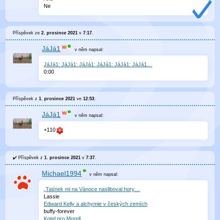
Ne
Příspěvek ze
2. prosince 2021
v
7:17
.
JáJá1
v něm
napsal:
JáJá1: JáJá1: JáJá1: JáJá1: JáJá1: JáJá1…
0
:
00
Příspěvek z
1. prosince 2021
ve
12:53
.
JáJá1
v něm
napsal:
+110
Příspěvek z
1. prosince 2021
v
7:37
.
Michael1994
v něm
napsal:
„Tatínek mi na Vánoce nasliboval hory…
Lassie
Edward Kelly a alchymie v českých zemích
buffy-forever
Kotel pro Morell