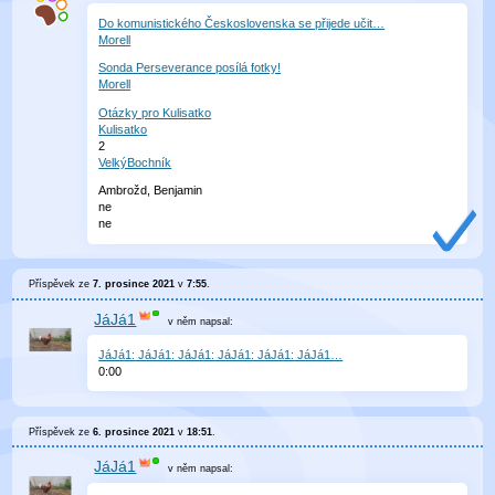
Do komunistického Československa se přijede učit…
Morell
Sonda Perseverance posílá fotky!
Morell
Otázky pro Kulisatko
Kulisatko
2
VelkýBochník
Ambrožd, Benjamin
ne
ne
Příspěvek ze
7. prosince 2021
v
7:55
.
JáJá1
v něm
napsal:
JáJá1: JáJá1: JáJá1: JáJá1: JáJá1: JáJá1…
0
:
00
Příspěvek ze
6. prosince 2021
v
18:51
.
JáJá1
v něm
napsal: