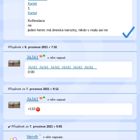
Kariwi
1
Kariwi
Květoslava
ne
jeden herec má dneska narozky, nikdo v realu asi ne
Příspěvek z
8. prosince 2021
v
7:32
.
JáJá1
v něm
napsal:
JáJá1: JáJá1: JáJá1: JáJá1: JáJá1: JáJá1…
0
:
00
Příspěvek ze
7. prosince 2021
v
9:12
.
JáJá1
v něm
napsal:
+110
Příspěvek ze
7. prosince 2021
v
9:05
.
Veryfr
v něm
napsala: