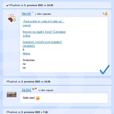
Příspěvek ze
3. prosince 2021
ve
14:29
.
Veryfr
v něm
napsala:
„Parkoviště by měla být dále od…
Lassie
Recept na sladký život? Čokoláda!
1v8na
Dokážeš vytvořit svoji skladbu?
Ukulele01
9
Alpina
Svatoslav
ne
ne
Příspěvek ze
3. prosince 2021
ve
14:28
.
JáJá1
v něm
napsal:
Stále platí.
Příspěvek ze
3. prosince 2021
v
7:46
.