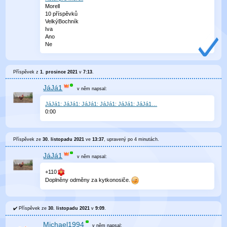
Morell
10 příspěvků
VelkýBochník
Iva
Ano
Ne
Příspěvek z
1. prosince 2021
v
7:13
.
JáJá1
v něm
napsal:
JáJá1: JáJá1: JáJá1: JáJá1: JáJá1: JáJá1…
0
:
00
Příspěvek ze
30. listopadu 2021
ve
13:37
, upravený
po 4 minutách
.
JáJá1
v něm
napsal:
+110
Doplněny odměny za kytkonosiče.
Příspěvek ze
30. listopadu 2021
v
9:09
.
Michael1994
v něm
napsal: