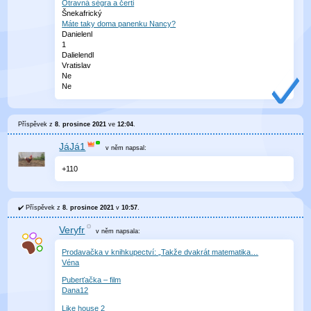
Otravná ségra a čerti
Šnekafrický
Máte taky doma panenku Nancy?
Danielenl
1
Dalielendl
Vratislav
Ne
Ne
Příspěvek z
8. prosince 2021
ve
12:04
.
JáJá1
v něm
napsal:
+110
Příspěvek z
8. prosince 2021
v
10:57
.
Veryfr
v něm
napsala:
Prodavačka v knihkupectví: „Takže dvakrát matematika…
Véna
Puberťačka – film
Dana12
Like house 2