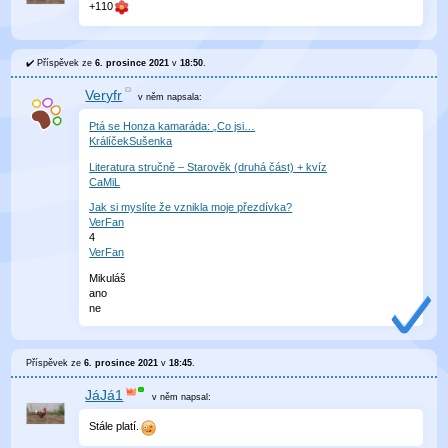
+110
Příspěvek ze
6. prosince 2021
v
18:50
.
Veryfr
v něm
napsala:
Ptá se Honza kamaráda: „Co jsi…
KrálíčekSušenka
Literatura stručně – Starověk (druhá část) + kvíz
CaMiL
Jak si myslíte že vznikla moje přezdívka?
VerFan
4
VerFan
Mikuláš
ano
ne
Příspěvek ze
6. prosince 2021
v
18:45
.
JáJá1
v něm
napsal:
Stále platí.