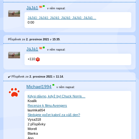
JáJá1
v něm
napsal:
JáJá1: JáJá1: JáJá1: JáJá1: JáJá1: JáJá1…
0
:
00
Příspěvek ze
2. prosince 2021
v
15:35
.
JáJá1
v něm
napsal:
+110
Příspěvek ze
2. prosince 2021
v
11:14
.
Michael1994
v něm
napsal:
Kdysi dávno, když byl Chuck Norris…
Koalík
Recenze k filmu Avengers
laurinka654
Sledujete počet kalorií za váš den?
Vysa318
2 příspěvky
Morell
Blanka
Ano