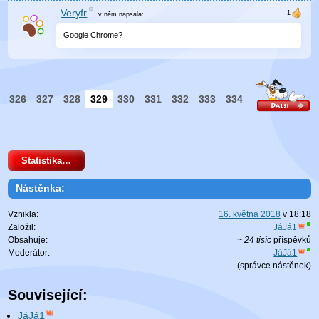
Veryfr
v něm
napsala:
Google Chrome?
326
327
328
329
330
331
332
333
334
Statistika…
Nástěnka:
Vznikla:
16. května 2018
v
18:18
Založil:
JáJá1
Obsahuje:
~ 24 tisíc
příspěvků
Moderátor:
JáJá1
(
správce nástěnek
)
Související:
JáJá1