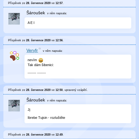
Příspěvek ze
28. července 2020
ve
12:57
.
Šároušek
v něm
napsala:
A E I
Příspěvek ze
28. července 2020
ve
12:56
.
Veryfr
v něm
napsala:
nevím
Tak dám šibenici:
------- -------
Příspěvek ze
28. července 2020
ve
12:50
, upravený
vzápětí
.
Šároušek
v něm
napsala:
Jj
Ibrebe Tujsin - rozluštěte
Příspěvek ze
28. července 2020
ve
12:49
.