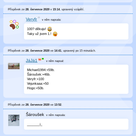
Příspěvek ze
28. července 2020
v
15:14
, upravený
vzápětí
.
Veryfr
v něm
napsala:
100? děkuju!
Taky už jsem 1.!
Příspěvek ze
28. července 2020
ve
14:41
, upravený
po 15 minutách
.
JáJá1
v něm
napsal:
Michael1994:+59b.
Šároušek:+46b.
Veryfr:+100
Vejunkaaa:+50
Hogo:+50b.
Příspěvek ze
28. července 2020
ve
13:52
.
Šároušek
v něm
napsala:
_______i_