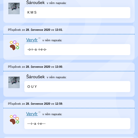
Šároušek
v něm
napsala:
K M S
Příspěvek ze
28. července 2020
ve
13:01
.
Veryfr
v něm
napsala:
-o-i--a -i-e-o-
Příspěvek ze
28. července 2020
ve
13:00
.
Šároušek
v něm
napsala:
O U Y
Příspěvek ze
28. července 2020
ve
12:59
.
Veryfr
v něm
napsala:
---i--a -i-e---