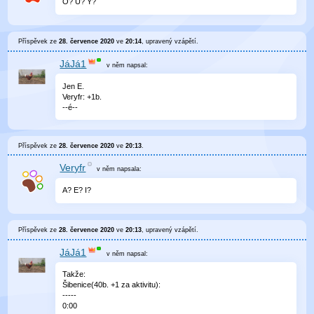
O? U? Y?
Příspěvek ze
28. července 2020
ve
20:14
, upravený
vzápětí
.
JáJá1
v něm
napsal:
Jen E.
Veryfr: +1b.
--é--
Příspěvek ze
28. července 2020
ve
20:13
.
Veryfr
v něm
napsala:
A? E? I?
Příspěvek ze
28. července 2020
ve
20:13
, upravený
vzápětí
.
JáJá1
v něm
napsal:
Takže:
Šibenice(40b. +1 za aktivitu):
-----
0
:
00