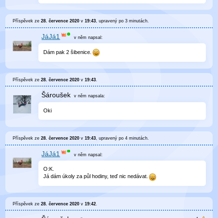
Příspěvek ze
28. července 2020
v
19:43
, upravený
po 3 minutách
.
JáJá1
v něm
napsal:
Dám pak 2 šibenice.
Příspěvek ze
28. července 2020
v
19:43
.
Šároušek
v něm
napsala:
Oki
Příspěvek ze
28. července 2020
v
19:43
, upravený
po 4 minutách
.
JáJá1
v něm
napsal:
O:K.
Já dám úkoly za půl hodiny, teď nic nedávat.
Příspěvek ze
28. července 2020
v
19:42
.