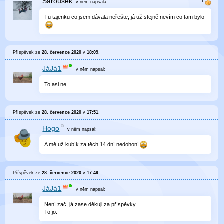
Šároušek
v něm
napsala:
Tu tajenku co jsem dávala neřešte, já už stejně nevím co tam bylo
Příspěvek ze
28. července 2020
v
18:09
.
JáJá1
v něm
napsal:
To asi ne.
Příspěvek ze
28. července 2020
v
17:51
.
Hogo
v něm
napsal:
A mě už kubík za těch 14 dní nedohoní
Příspěvek ze
28. července 2020
v
17:49
.
JáJá1
v něm
napsal:
Není zač, já zase děkuji za příspěvky.
To jo.