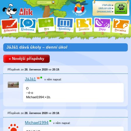
Výhody účtu
Založit nový účet
Zapomenuté heslo?
Přihlásit
ry
N
ástěnky
H
outěže
V
tipy
K
lubovna
S
P
líkoviny
oradna
A
JáJá1 dává úkoly –
denní úkol
« Novější příspěvky
Příspěvek ze
28. července 2020
ve
20:19
.
JáJá1
v něm
napsal:
O
--é-o
Michael1994:+1b.
Příspěvek ze
28. července 2020
ve
20:18
.
Michael1994
v něm
napsal: