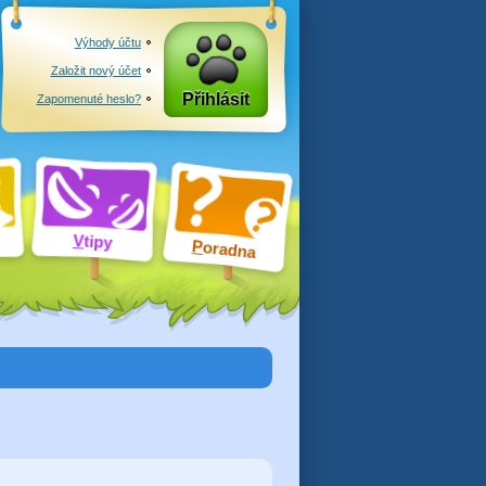
Výhody účtu
Založit nový účet
Přihlásit
Zapomenuté heslo?
V
tipy
P
oradna