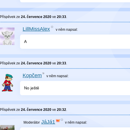
Příspěvek ze
24. července 2020
ve
20:33
.
LillMissAlex
v něm
napsal:
A
Příspěvek ze
24. července 2020
ve
20:33
.
Kopčem
v něm
napsal:
No ještě
Příspěvek ze
24. července 2020
ve
20:32
.
JáJá1
v něm
napsal: