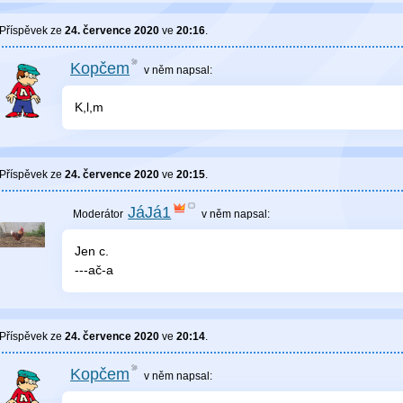
Příspěvek ze
24. července 2020
ve
20:16
.
Kopčem
v něm
napsal:
K,l,m
Příspěvek ze
24. července 2020
ve
20:15
.
JáJá1
v něm
napsal:
Jen c.
---ač-a
Příspěvek ze
24. července 2020
ve
20:14
.
Kopčem
v něm
napsal: