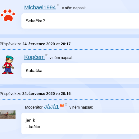
Michael1994
v něm
napsal:
Sekačka?
Příspěvek ze
24. července 2020
ve
20:17
.
Kopčem
v něm
napsal:
Kukačka
Příspěvek ze
24. července 2020
ve
20:16
.
JáJá1
v něm
napsal:
jen k
--kačka