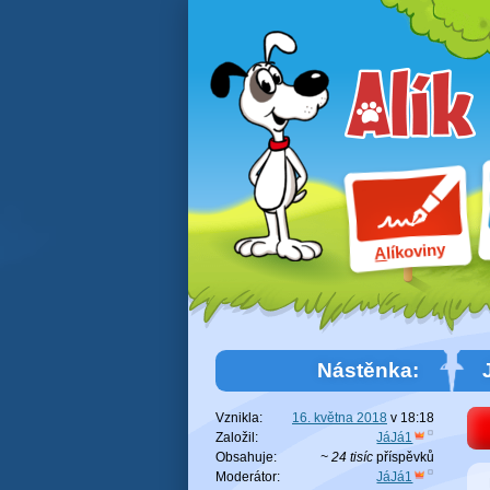
líkoviny
A
Nástěnka:
Vznikla:
16. května 2018
v
18:18
Založil:
JáJá1
Obsahuje:
~ 24 tisíc
příspěvků
Moderátor:
JáJá1