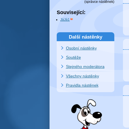
(
správce nástěnek
)
Související:
JáJá1
Další nástěnky
Osobní nástěnky
Soutěže
Stejného moderátora
Všechny nástěnky
Pravidla nástěnek