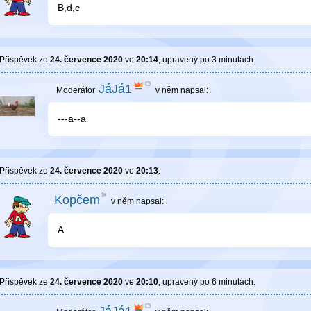
B,d,c
Příspěvek ze
24. července 2020
ve
20:14
, upravený
po 3 minutách
.
JáJá1
v něm
napsal:
---a--a
Příspěvek ze
24. července 2020
ve
20:13
.
Kopčem
v něm
napsal:
A
Příspěvek ze
24. července 2020
ve
20:10
, upravený
po 6 minutách
.