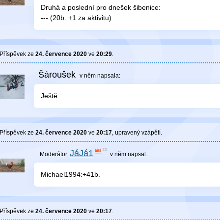
Druhá a poslední pro dnešek šibenice:
--- (20b. +1 za aktivitu)
Příspěvek ze
24. července 2020
ve
20:29
.
Šároušek
v něm
napsala:
Ještě
Příspěvek ze
24. července 2020
ve
20:17
, upravený
vzápětí
.
JáJá1
v něm
napsal:
Michael1994:+41b.
Příspěvek ze
24. července 2020
ve
20:17
.