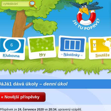
ry
N
ástěnky
H
outěže
K
lubovna
S
JáJá1 dává úkoly –
denní úkol
« Novější příspěvky
Příspěvek ze
24. července 2020
ve
20:34
, upravený
vzápětí
.