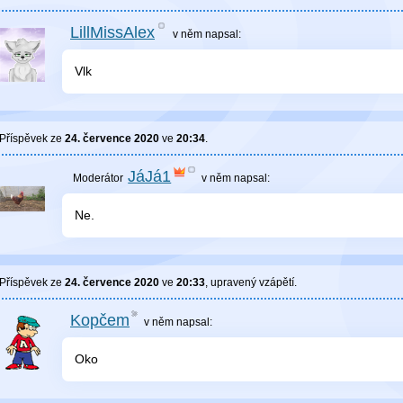
LillMissAlex
v něm
napsal:
Vlk
Příspěvek ze
24. července 2020
ve
20:34
.
JáJá1
v něm
napsal:
Ne.
Příspěvek ze
24. července 2020
ve
20:33
, upravený
vzápětí
.
Kopčem
v něm
napsal:
Oko