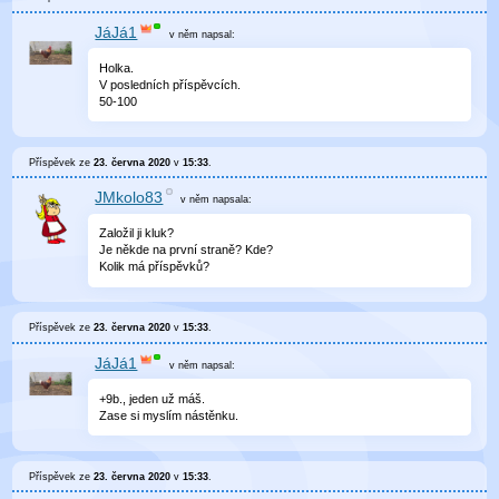
JáJá1
v něm
napsal:
Holka.
V posledních příspěvcích.
50-100
Příspěvek ze
23. června 2020
v
15:33
.
JMkolo83
v něm
napsala:
Založil ji kluk?
Je někde na první straně? Kde?
Kolik má příspěvků?
Příspěvek ze
23. června 2020
v
15:33
.
JáJá1
v něm
napsal:
+9b., jeden už máš.
Zase si myslím nástěnku.
Příspěvek ze
23. června 2020
v
15:33
.