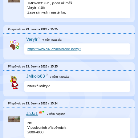
JMkolo83: +9b., jeden už máš.
Veryfr:+10b.
Zase si myslím nástěnku.
Příspěvek ze
23. června 2020
v
15:25
.
Veryfr
v něm
napsala:
https://www.alik.cz/n/biblicke-kvizy?
Příspěvek ze
23. června 2020
v
15:25
.
JMkolo83
v něm
napsala:
biblické kvízy?
Příspěvek ze
23. června 2020
v
15:24
.
JáJá1
v něm
napsal:
Ne.
V posledních příspěvcích.
2000-4000