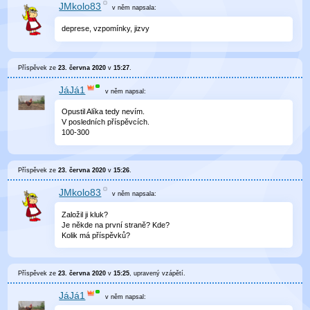
JMkolo83
v něm
napsala:
deprese, vzpomínky, jizvy
Příspěvek ze
23. června 2020
v
15:27
.
JáJá1
v něm
napsal:
Opustil Alíka tedy nevím.
V posledních příspěvcích.
100-300
Příspěvek ze
23. června 2020
v
15:26
.
JMkolo83
v něm
napsala:
Založil ji kluk?
Je někde na první straně? Kde?
Kolik má příspěvků?
Příspěvek ze
23. června 2020
v
15:25
, upravený
vzápětí
.
JáJá1
v něm
napsal: