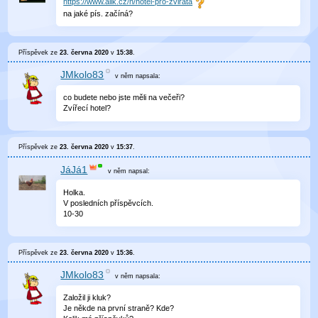
https://www.alik.cz/n/hotel-pro-zvirata
na jaké pís. začíná?
Příspěvek ze
23. června 2020
v
15:38
.
JMkolo83
v něm
napsala:
co budete nebo jste měli na večeři?
Zvířecí hotel?
Příspěvek ze
23. června 2020
v
15:37
.
JáJá1
v něm
napsal:
Holka.
V posledních příspěvcích.
10-30
Příspěvek ze
23. června 2020
v
15:36
.
JMkolo83
v něm
napsala:
Založil ji kluk?
Je někde na první straně? Kde?