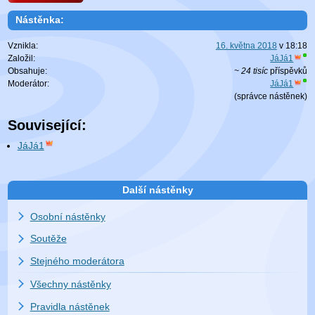
Nástěnka:
Vznikla:
16. května 2018
v
18:18
Založil:
JáJá1
Obsahuje:
~ 24 tisíc
příspěvků
Moderátor:
JáJá1
(
správce nástěnek
)
Související:
JáJá1
Další nástěnky
Osobní nástěnky
Soutěže
Stejného moderátora
Všechny nástěnky
Pravidla nástěnek