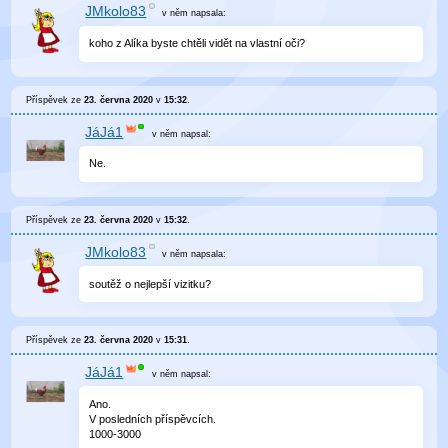
JMkolo83
v něm
napsala:
koho z Alíka byste chtěli vidět na vlastní oči?
Příspěvek ze
23. června 2020
v
15:32
.
JáJá1
v něm
napsal:
Ne.
Příspěvek ze
23. června 2020
v
15:32
.
JMkolo83
v něm
napsala:
soutěž o nejlepší vizitku?
Příspěvek ze
23. června 2020
v
15:31
.
JáJá1
v něm
napsal:
Ano.
V posledních příspěvcích.
1000-3000