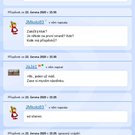
Příspěvek ze
23. června 2020
v
15:30
.
JMkolo83
v něm
napsala:
Založil ji kluk?
Je někde na první straně? Kde?
Kolik má příspěvků?
Příspěvek ze
23. června 2020
v
15:30
.
JáJá1
v něm
napsal:
+9b., jeden už máš.
Zase si myslím nástěnku.
Příspěvek ze
23. června 2020
v
15:29
.
JMkolo83
v něm
napsala:
ed sheren
Příspěvek ze
23. června 2020
v
15:29
, upravený
vzápětí
.