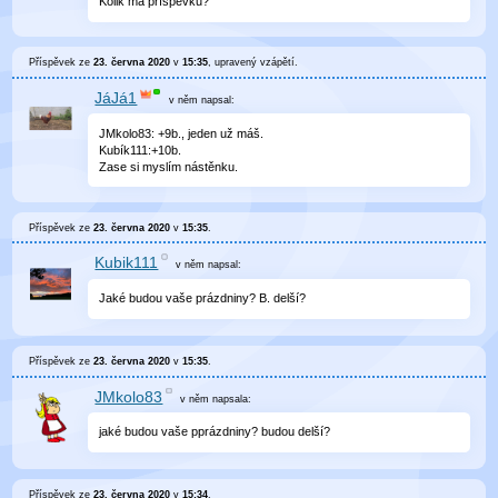
Kolik má příspěvků?
Příspěvek ze
23. června 2020
v
15:35
, upravený
vzápětí
.
JáJá1
v něm
napsal:
JMkolo83: +9b., jeden už máš.
Kubík111:+10b.
Zase si myslím nástěnku.
Příspěvek ze
23. června 2020
v
15:35
.
Kubik111
v něm
napsal:
Jaké budou vaše prázdniny? B. delší?
Příspěvek ze
23. června 2020
v
15:35
.
JMkolo83
v něm
napsala:
jaké budou vaše pprázdniny? budou delší?
Příspěvek ze
23. června 2020
v
15:34
.