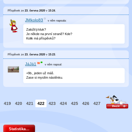
Příspěvek ze
23. června 2020
v
15:24
.
JMkolo83
v něm
napsala:
Založil ji kluk?
Je někde na první straně? Kde?
Kolik má příspěvků?
Příspěvek ze
23. června 2020
v
15:23
.
JáJá1
v něm
napsal:
+9b., jeden už máš.
Zase si myslím nástěnku.
419
420
421
422
423
424
425
426
427
Statistika…