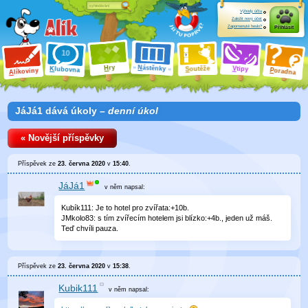
Výhody účtu
Založit nový účet
Zapomenuté heslo?
Přihlásit
ry
N
ástěnky
H
outěže
V
tipy
K
lubovna
S
P
líkoviny
oradna
A
JáJá1 dává úkoly –
denní úkol
« Novější příspěvky
Příspěvek ze
23. června 2020
v
15:40
.
JáJá1
v něm
napsal:
Kubík111: Je to hotel pro zvířata:+10b.
JMkolo83: s tím zvířecím hotelem jsi blízko:+4b., jeden už máš.
Teď chvíli pauza.
Příspěvek ze
23. června 2020
v
15:38
.
Kubik111
v něm
napsal: