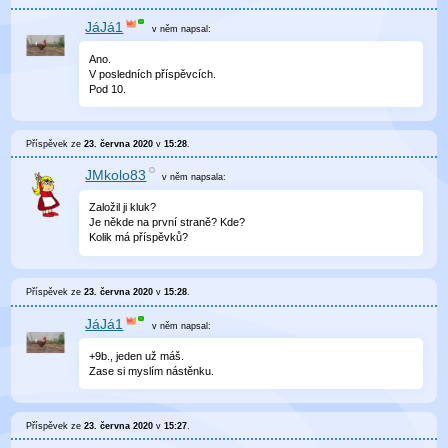
JáJá1
v něm
napsal:
Ano.
V posledních příspěvcích.
Pod 10.
Příspěvek ze
23. června 2020
v
15:28
.
JMkolo83
v něm
napsala:
Založil ji kluk?
Je někde na první straně? Kde?
Kolik má příspěvků?
Příspěvek ze
23. června 2020
v
15:28
.
JáJá1
v něm
napsal:
+9b., jeden už máš.
Zase si myslím nástěnku.
Příspěvek ze
23. června 2020
v
15:27
.