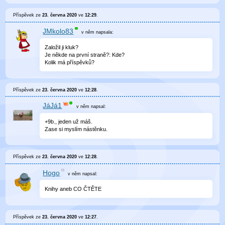
Příspěvek ze
23. června 2020
ve
12:29
.
JMkolo83
v něm
napsala:
Založil ji kluk?
Je někde na první straně?: Kde?
Kolik má příspěvků?
Příspěvek ze
23. června 2020
ve
12:28
.
JáJá1
v něm
napsal:
+9b., jeden už máš.
Zase si myslím nástěnku.
Příspěvek ze
23. června 2020
ve
12:28
.
Hogo
v něm
napsal:
Knihy aneb CO ČTĚTE
Příspěvek ze
23. června 2020
ve
12:27
.