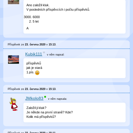
Ano založil kluk.
V posledních příspěvcích i počtu příspěvků.
6000
5 let
A
Příspěvek ze
23. června 2020
v
15:13
.
Kubik111
v něm
napsal:
příspěvků
jak je stará
1.pís.
Příspěvek ze
23. června 2020
v
15:13
.
JMkolo83
v něm
napsala:
Založil ji kluk?
Je někde na první straně? Kde?
Kolik má příspěvků?