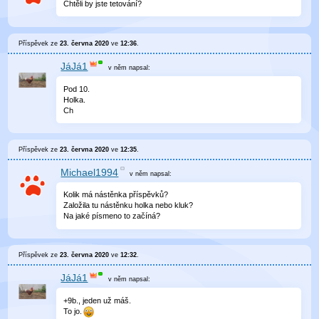
Chtěli by jste tetování?
Příspěvek ze
23. června 2020
ve
12:36
.
JáJá1
v něm
napsal:
Pod 10.
Holka.
Ch
Příspěvek ze
23. června 2020
ve
12:35
.
Michael1994
v něm
napsal:
Kolik má nástěnka příspěvků?
Založila tu nástěnku holka nebo kluk?
Na jaké písmeno to začíná?
Příspěvek ze
23. června 2020
ve
12:32
.
JáJá1
v něm
napsal:
+9b., jeden už máš.
To jo.