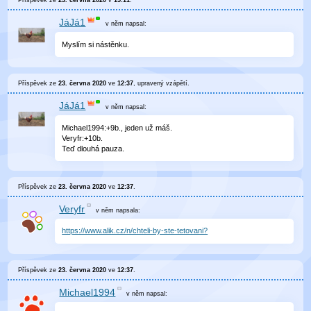
Příspěvek ze
23. června 2020
v
15:11
.
JáJá1
v něm
napsal:
Myslím si nástěnku.
Příspěvek ze
23. června 2020
ve
12:37
, upravený
vzápětí
.
JáJá1
v něm
napsal:
Michael1994:+9b., jeden už máš.
Veryfr:+10b.
Teď dlouhá pauza.
Příspěvek ze
23. června 2020
ve
12:37
.
Veryfr
v něm
napsala:
https://www.alik.cz/n/chteli-by-ste-tetovani?
Příspěvek ze
23. června 2020
ve
12:37
.
Michael1994
v něm
napsal: