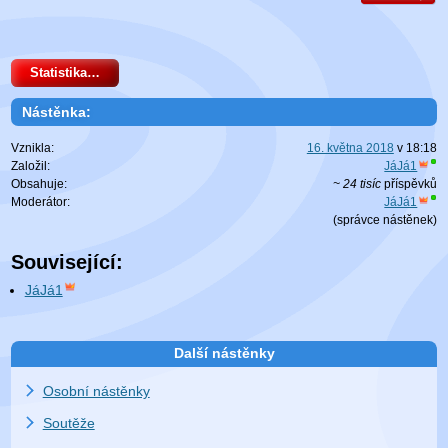
Statistika…
Nástěnka:
Vznikla:
16. května 2018
v
18:18
Založil:
JáJá1
Obsahuje:
~ 24 tisíc
příspěvků
Moderátor:
JáJá1
(
správce nástěnek
)
Související:
JáJá1
Další nástěnky
Osobní nástěnky
Soutěže