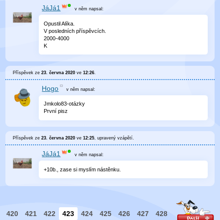
JáJá1
v něm
napsal:
Opustil Alíka.
V posledních příspěvcích.
2000-4000
K
Příspěvek ze
23. června 2020
ve
12:26
.
Hogo
v něm
napsal:
Jmkolo83-otázky
První pisz
Příspěvek ze
23. června 2020
ve
12:25
, upravený
vzápětí
.
JáJá1
v něm
napsal:
+10b., zase si myslím nástěnku.
420
421
422
423
424
425
426
427
428