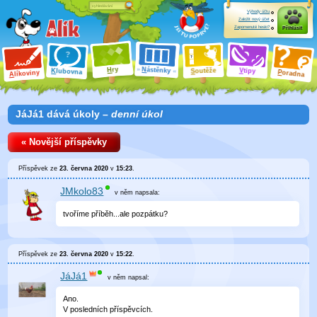
Výhody účtu
Založit nový účet
Zapomenuté heslo?
Přihlásit
ry
N
ástěnky
H
outěže
V
tipy
K
lubovna
S
P
líkoviny
oradna
A
JáJá1 dává úkoly –
denní úkol
« Novější příspěvky
Příspěvek ze
23. června 2020
v
15:23
.
JMkolo83
v něm
napsala:
tvoříme příběh...ale pozpátku?
Příspěvek ze
23. června 2020
v
15:22
.
JáJá1
v něm
napsal:
Ano.
V posledních příspěvcích.