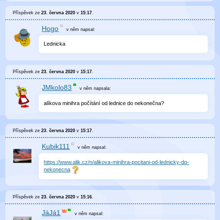
Příspěvek ze
23. června 2020
v
15:17
.
Hogo
v něm
napsal:
Lednicka
Příspěvek ze
23. června 2020
v
15:17
.
JMkolo83
v něm
napsala:
alíkova minihra počítání od lednice do nekonečna?
Příspěvek ze
23. června 2020
v
15:17
.
Kubik111
v něm
napsal:
https://www.alik.cz/n/alikova-minihra-pocitani-od-lednicky-do-
nekonecna
Příspěvek ze
23. června 2020
v
15:16
.
JáJá1
v něm
napsal: