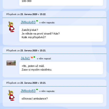
100-300
Příspěvek ze
23. června 2020
v
15:22
.
JMkolo83
v něm
napsala:
Založil ji kluk?
Je někde na první straně? Kde?
Kolik má příspěvků?
Příspěvek ze
23. června 2020
v
15:21
.
JáJá1
v něm
napsal:
+9b., jeden už máš.
Zase si myslím nástěnku.
Příspěvek ze
23. června 2020
v
15:21
.
JMkolo83
v něm
napsala:
očkovací ambulance?