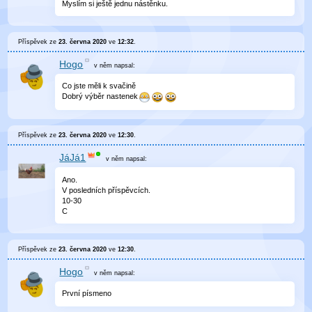
Myslím si ještě jednu nástěnku.
Příspěvek ze
23. června 2020
ve
12:32
.
Hogo
v něm
napsal:
Co jste měli k svačině
Dobrý výběr nastenek
Příspěvek ze
23. června 2020
ve
12:30
.
JáJá1
v něm
napsal:
Ano.
V posledních příspěvcích.
10-30
C
Příspěvek ze
23. června 2020
ve
12:30
.
Hogo
v něm
napsal:
První písmeno