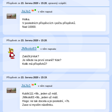
Příspěvek ze
23. června 2020
v
15:20
, upravený
vzápětí
.
JáJá1
v něm
napsal:
Holka.
V posledních příspěvcích i počtu příspěvků.
Nad 10000.
Příspěvek ze
23. června 2020
v
15:20
.
JMkolo83
v něm
napsala:
Založil ji kluk?
Je někde na první straně? Kde?
Kolik má příspěvků?
Příspěvek ze
23. června 2020
v
15:19
.
JáJá1
v něm
napsal:
Kubík111:+9b., jeden už máš.
JMkolo83:+9b., jeden už máš.
Hogo: ne tak docela a jsi poslední, +7b.
Zase si myslím nástěnku.