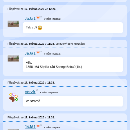
Příspěvek ze
17. května 2020
ve
12:24
.
JáJá1
v něm
napsal:
Tak co?
Příspěvek ze
17. května 2020
v
11:33
, upravený
po 6 minutách
.
JáJá1
v něm
napsal:
+2b.
1358. Má Sépiák rád SpongeBoba?(1b.)
Příspěvek ze
17. května 2020
v
11:33
.
Veryfr
v něm
napsala:
Ve stromě
Příspěvek ze
17. května 2020
v
11:32
.
JáJá1
v něm
napsal: