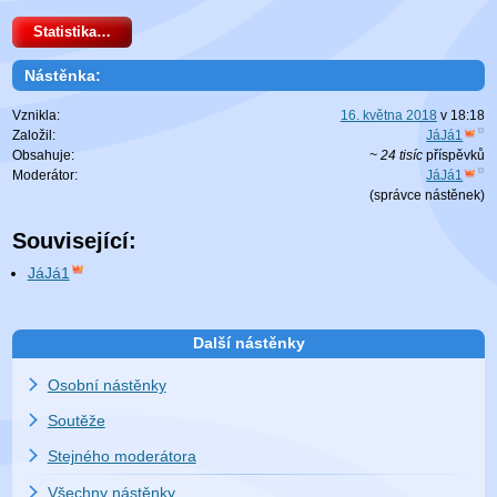
Statistika…
Nástěnka:
Vznikla:
16. května 2018
v
18:18
Založil:
JáJá1
Obsahuje:
~ 24 tisíc
příspěvků
Moderátor:
JáJá1
(
správce nástěnek
)
Související:
JáJá1
Další nástěnky
Osobní nástěnky
Soutěže
Stejného moderátora
Všechny nástěnky