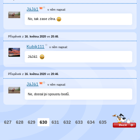
JáJá1
v něm
napsal:
No, tak zase zítra.
Příspěvek z
16. května 2020
ve
20:46
.
Kubik111
v něm
napsal:
JáJá1:
Příspěvek z
16. května 2020
ve
20:46
.
JáJá1
v něm
napsal:
Ne, dostal jsi spoustu bodů.
627
628
629
630
631
632
633
634
635