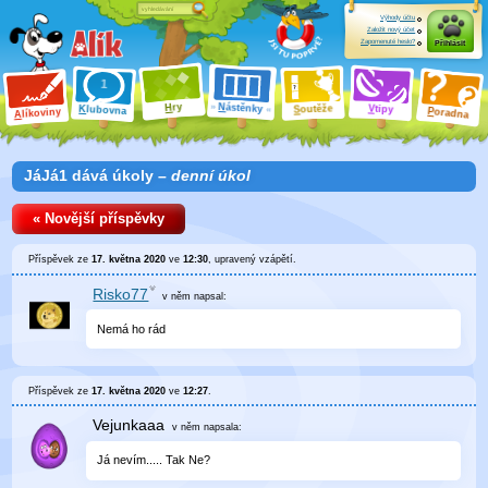
Výhody účtu
Založit nový účet
Zapomenuté heslo?
Přihlásit
ry
N
ástěnky
H
outěže
V
tipy
K
lubovna
S
P
líkoviny
oradna
A
JáJá1 dává úkoly –
denní úkol
« Novější příspěvky
Příspěvek ze
17. května 2020
ve
12:30
, upravený
vzápětí
.
Risko77
v něm
napsal:
Nemá ho rád
Příspěvek ze
17. května 2020
ve
12:27
.
Vejunkaaa
v něm
napsala:
Já nevím..... Tak Ne?