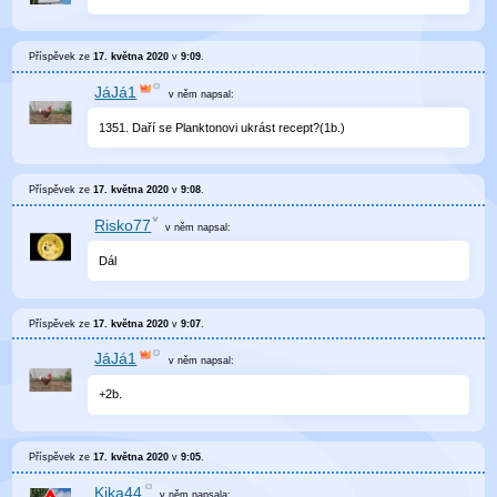
Příspěvek ze
17. května 2020
v
9:09
.
JáJá1
v něm
napsal:
1351. Daří se Planktonovi ukrást recept?(1b.)
Příspěvek ze
17. května 2020
v
9:08
.
Risko77
v něm
napsal:
Dál
Příspěvek ze
17. května 2020
v
9:07
.
JáJá1
v něm
napsal:
+2b.
Příspěvek ze
17. května 2020
v
9:05
.
Kika44
v něm
napsala: