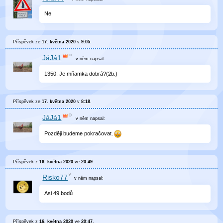
Ne
Příspěvek ze
17. května 2020
v
9:05
.
JáJá1
v něm
napsal:
1350. Je mňamka dobrá?(2b.)
Příspěvek ze
17. května 2020
v
8:18
.
JáJá1
v něm
napsal:
Později budeme pokračovat.
Příspěvek z
16. května 2020
ve
20:49
.
Risko77
v něm
napsal:
Asi 49 bodů
Příspěvek z
16. května 2020
ve
20:47
.