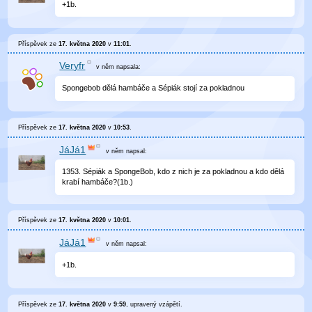
+1b.
Příspěvek ze
17. května 2020
v
11:01
.
Veryfr
v něm
napsala:
Spongebob dělá hambáče a Sépiák stojí za pokladnou
Příspěvek ze
17. května 2020
v
10:53
.
JáJá1
v něm
napsal:
1353. Sépiák a SpongeBob, kdo z nich je za pokladnou a kdo dělá
krabí hambáče?(1b.)
Příspěvek ze
17. května 2020
v
10:01
.
JáJá1
v něm
napsal:
+1b.
Příspěvek ze
17. května 2020
v
9:59
, upravený
vzápětí
.