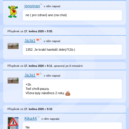
jonsman
v něm
napsal:
ne ( pro zdravi) ano (na chut)
Příspěvek ze
17. května 2020
v
9:55
.
JáJá1
v něm
napsal:
1352. Je krabí hambáč dobrý?(1b.)
Příspěvek ze
17. května 2020
v
9:11
, upravený
po 8 minutách
.
JáJá1
v něm
napsal:
+1b.
Teď chvíli pauza.
Včera byly nástěnce 2 roky.
Příspěvek ze
17. května 2020
v
9:10
.
Kika44
v něm
napsala:
Ne