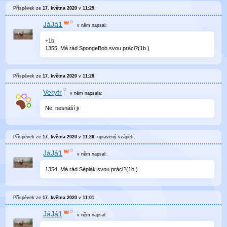
Příspěvek ze
17. května 2020
v
11:29
.
JáJá1
v něm
napsal:
+1b.
1355. Má rád SpongeBob svou práci?(1b.)
Příspěvek ze
17. května 2020
v
11:28
.
Veryfr
v něm
napsala:
Ne, nesnáší ji
Příspěvek ze
17. května 2020
v
11:26
, upravený
vzápětí
.
JáJá1
v něm
napsal:
1354. Má rád Sépiák svou práci?(1b.)
Příspěvek ze
17. května 2020
v
11:01
.
JáJá1
v něm
napsal: