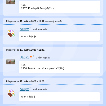
+1b.
1357. Kde bydlí Sendy?(2b.)
Příspěvek ze
17. května 2020
v
11:31
, upravený
vzápětí
.
Veryfr
v něm
napsala:
Ano, miluje je
Příspěvek ze
17. května 2020
v
11:30
.
JáJá1
v něm
napsal:
+1b.
1356. Má rád pan Krabs peníze?(1b.)
Příspěvek ze
17. května 2020
v
11:29
.
Veryfr
v něm
napsala:
Ano, miluje ji