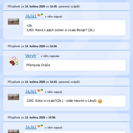
Příspěvek ze
14. května 2020
ve
14:45
, upravený
vzápětí
.
JáJá1
v něm
napsal:
+2b.
1283. Která z jejich sester si vzala Bivoje? (2b.)
Příspěvek ze
14. května 2020
ve
14:44
.
Veryfr
v něm
napsala:
Přemysla Oráče
Příspěvek ze
14. května 2020
ve
14:43
, upravený
vzápětí
.
JáJá1
v něm
napsal:
1282. Koho si vzala?(2b.) - stále mluvím o Libuši.
Příspěvek ze
14. května 2020
v
10:56
.
JáJá1
v něm
napsal: