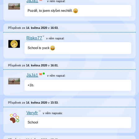
JáJá1
v něm
napsal:
Pozdě, to jsem slyšet nechtěl.
Příspěvek ze
14. května 2020
v
16:03
.
Risko77
v něm
napsal:
School is yuck
Příspěvek ze
14. května 2020
v
16:01
.
JáJá1
v něm
napsal:
+1b.
Příspěvek ze
14. května 2020
v
15:53
.
Veryfr
v něm
napsala:
School