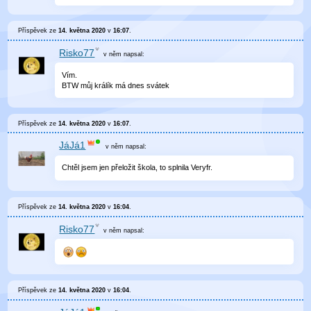
Příspěvek ze
14. května 2020
v
16:07
.
Risko77
v něm
napsal:
Vím.
BTW můj králík má dnes svátek
Příspěvek ze
14. května 2020
v
16:07
.
JáJá1
v něm
napsal:
Chtěl jsem jen přeložit škola, to splnila Veryfr.
Příspěvek ze
14. května 2020
v
16:04
.
Risko77
v něm
napsal:
Příspěvek ze
14. května 2020
v
16:04
.