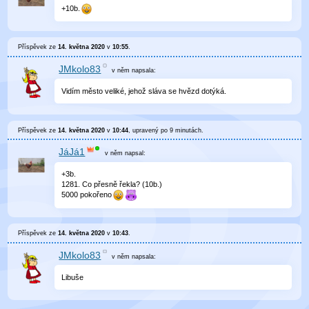
+10b.
Příspěvek ze
14. května 2020
v
10:55
.
JMkolo83
v něm
napsala:
Vidím město veliké, jehož sláva se hvězd dotýká.
Příspěvek ze
14. května 2020
v
10:44
, upravený
po 9 minutách
.
JáJá1
v něm
napsal:
+3b.
1281. Co přesně řekla? (10b.)
5000 pokořeno
Příspěvek ze
14. května 2020
v
10:43
.
JMkolo83
v něm
napsala:
Libuše