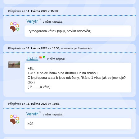
Příspěvek ze
14. května 2020
v
15:03
.
Veryfr
v něm
napsala:
Pythagorova věta? (tipuji, nevím odpověď)
Příspěvek ze
14. května 2020
ve
14:54
, upravený
po 8 minutách
.
JáJá1
v něm
napsal:
+1b.
1287. c na druhou= a na druhou + b na druhou
C je přepona a a a b jsou odvěsny, říká to 1 věta, jak se jmenuje?
(6b.)
( P.........a věta)
Příspěvek ze
14. května 2020
ve
14:54
.
Veryfr
v něm
napsala:
kůň