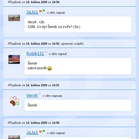
Příspěvek ze
14. května 2020
ve
14:54
.
JáJá1
v něm
napsal:
Veryfr: +2b.
1286. Co byl Šemík za zvíře? (1b.)
Příspěvek ze
14. května 2020
ve
14:52
, upravený
vzápětí
.
Kubik111
v něm
napsal:
Šemík
sakra pozdě
Příspěvek ze
14. května 2020
ve
14:51
.
Veryfr
v něm
napsala:
Šemík
Příspěvek ze
14. května 2020
ve
14:50
.
JáJá1
v něm
napsal: