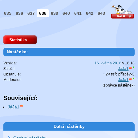
635
636
637
638
639
640
641
642
643
Statistika…
Nástěnka:
Vznikla:
16. května 2018
v
18:18
Založil:
JáJá1
Obsahuje:
~ 24 tisíc
příspěvků
Moderátor:
JáJá1
(
správce nástěnek
)
Související:
JáJá1
Další nástěnky
Osobní nástěnky