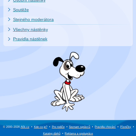
Soutěže
Stejného moderátora
Všechny nástěnky
Pravidla nástěnek
© 2000–2026
Alík.cz
•
Kde co je?
•
Pro rodiče
•
Seznam správců
•
Pravidla chování
•
Písničky
•
Katalog dárků
•
Reklama a
spolupráce