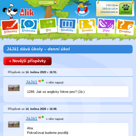
Výhody účtu
Založit nový účet
Zapomenuté heslo?
Přihlásit
ry
N
ástěnky
H
outěže
V
tipy
K
lubovna
S
P
líkoviny
oradna
A
JáJá1 dává úkoly –
denní úkol
« Novější příspěvky
Příspěvek ze
14. května 2020
v
16:51
.
JáJá1
v něm
napsal:
1289. Jak se anglicky řekne pes? (1b.)
Příspěvek ze
14. května 2020
v
16:08
.
JáJá1
v něm
napsal:
Aha.
Pokračovat budeme později.