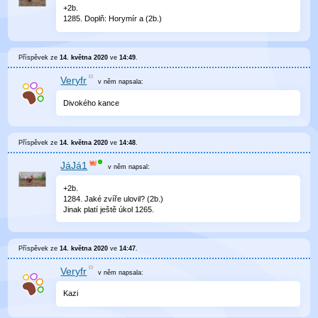
+2b.
1285. Doplň: Horymír a (2b.)
Příspěvek ze
14. května 2020
ve
14:49
.
Veryfr
v něm
napsala:
Divokého kance
Příspěvek ze
14. května 2020
ve
14:48
.
JáJá1
v něm
napsal:
+2b.
1284. Jaké zvíře ulovil? (2b.)
Jinak platí ještě úkol 1265.
Příspěvek ze
14. května 2020
ve
14:47
.
Veryfr
v něm
napsala:
Kazi