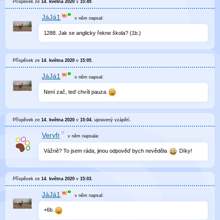
Příspěvek ze
14. května 2020
v
15:49
.
JáJá1
v něm
napsal:
1288. Jak se anglicky řekne škola? (1b.)
Příspěvek ze
14. května 2020
v
15:05
.
JáJá1
v něm
napsal:
Není zač, teď chvíli pauza.
Příspěvek ze
14. května 2020
v
15:04
, upravený
vzápětí
.
Veryfr
v něm
napsala:
Vážně? To jsem ráda, jinou odpověď bych nevěděla
Díky!
Příspěvek ze
14. května 2020
v
15:03
.
JáJá1
v něm
napsal:
+6b.