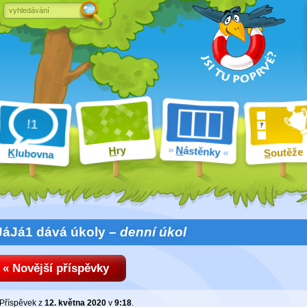
ry
N
ástěnky
H
outěže
K
lubovna
S
JáJá1 dává úkoly –
denní úkol
« Novější příspěvky
Příspěvek z
12. května 2020
v
9:18
.