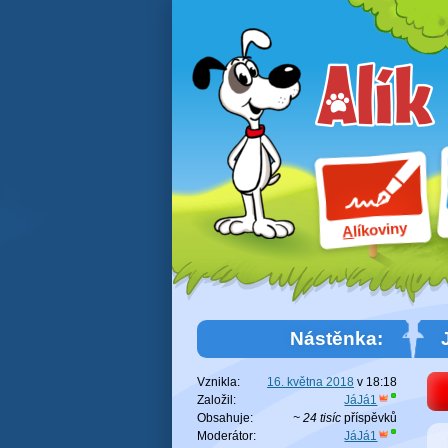
líkoviny
A
Nástěnka:
Vznikla:
16. května 2018
v
18:18
Založil:
JáJá1
Obsahuje:
~ 24 tisíc
příspěvků
Moderátor:
JáJá1