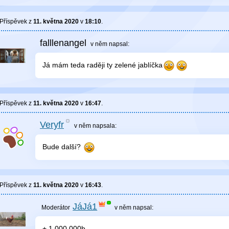
Příspěvek z
11. května 2020
v
18:10
.
falllenangel
v něm
napsal:
Já mám teda raději ty zelené jablíčka
Příspěvek z
11. května 2020
v
16:47
.
Veryfr
v něm
napsala:
Bude další?
Příspěvek z
11. května 2020
v
16:43
.
JáJá1
v něm
napsal:
+ 1 000 000b.