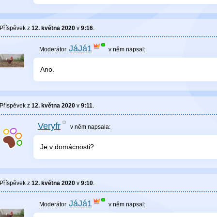
Příspěvek z
12. května 2020
v
9:16
.
JáJá1
v něm
napsal:
Ano.
Příspěvek z
12. května 2020
v
9:11
.
Veryfr
v něm
napsala:
Je v domácnosti?
Příspěvek z
12. května 2020
v
9:10
.
JáJá1
v něm
napsal: