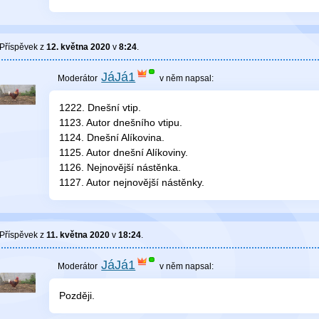
Příspěvek z
12. května 2020
v
8:24
.
JáJá1
v něm
napsal:
1222. Dnešní vtip.
1123. Autor dnešního vtipu.
1124. Dnešní Alíkovina.
1125. Autor dnešní Alíkoviny.
1126. Nejnovější nástěnka.
1127. Autor nejnovější nástěnky.
Příspěvek z
11. května 2020
v
18:24
.
JáJá1
v něm
napsal:
Později.