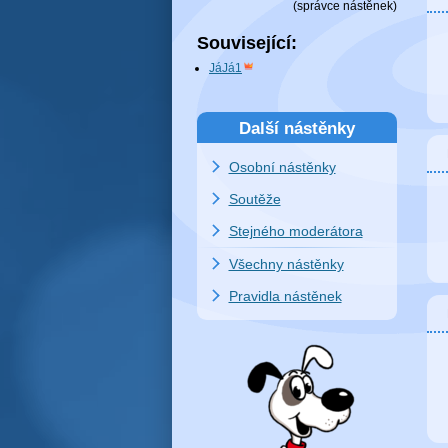
(
správce nástěnek
)
Související:
JáJá1
Další nástěnky
Osobní nástěnky
Soutěže
Stejného moderátora
Všechny nástěnky
Pravidla nástěnek