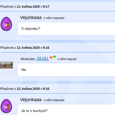
Příspěvek z
12. května 2020
v
9:17
.
Vejunkaaa
v něm
napsala:
V obýváku?
Příspěvek z
12. května 2020
v
9:16
.
JáJá1
v něm
napsal:
Ne.
Příspěvek z
12. května 2020
v
9:16
.
Vejunkaaa
v něm
napsala:
Je to v kuchyni?