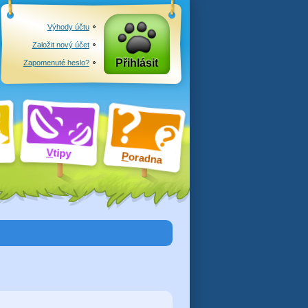
Výhody účtu
Založit nový účet
Přihlásit
Zapomenuté heslo?
V
tipy
P
oradna