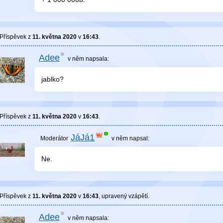
Příspěvek z
11. května 2020
v
16:43
.
Adee
v něm
napsala:
jablko?
Příspěvek z
11. května 2020
v
16:43
.
JáJá1
v něm
napsal:
Ne.
Příspěvek z
11. května 2020
v
16:43
, upravený
vzápětí
.
Adee
v něm
napsala: