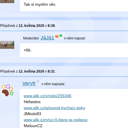
Tak si myslím věc.
Příspěvek z
12. května 2020
v
8:38
.
JáJá1
v něm
napsal:
+6b.
Příspěvek z
12. května 2020
v
8:31
.
Veryfr
v něm
napsala:
www.alik.cz/v/cislo/256346
Héfaistos
www.alik.cz/a/puvod-kychaci-sisky
JMkolo83
www.alik.cz/n/sci-fi-ktere-je-nejlepsi
MelounCZ