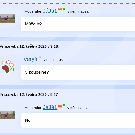
JáJá1
v něm
napsal:
Může být.
Příspěvek z
12. května 2020
v
9:18
.
Veryfr
v něm
napsala:
V koupelně?
Příspěvek z
12. května 2020
v
9:17
.
JáJá1
v něm
napsal:
Ne.