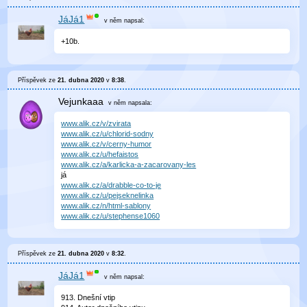
JáJá1
v něm
napsal:
+10b.
Příspěvek ze
21. dubna 2020
v
8:38
.
Vejunkaaa
v něm
napsala:
www.alik.cz/v/zvirata
www.alik.cz/u/chlorid-sodny
www.alik.cz/v/cerny-humor
www.alik.cz/u/hefaistos
www.alik.cz/a/karlicka-a-zacarovany-les
já
www.alik.cz/a/drabble-co-to-je
www.alik.cz/u/pejseknelinka
www.alik.cz/n/html-sablony
www.alik.cz/u/stephense1060
Příspěvek ze
21. dubna 2020
v
8:32
.
JáJá1
v něm
napsal:
913. Dnešní vtip