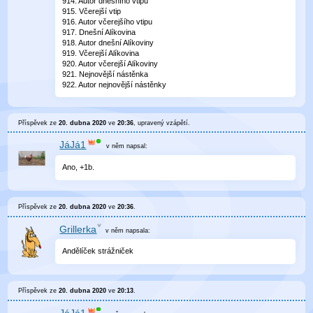
914. Autor dnešního vtipu
915. Včerejší vtip
916. Autor včerejšího vtipu
917. Dnešní Alíkovina
918. Autor dnešní Alíkoviny
919. Včerejší Alíkovina
920. Autor včerejší Alíkoviny
921. Nejnovější nástěnka
922. Autor nejnovější nástěnky
Příspěvek ze
20. dubna 2020
ve
20:36
, upravený
vzápětí
.
JáJá1
v něm
napsal:
Ano, +1b.
Příspěvek ze
20. dubna 2020
ve
20:36
.
Grillerka
v něm
napsala:
Andělíček strážniček
Příspěvek ze
20. dubna 2020
ve
20:13
.