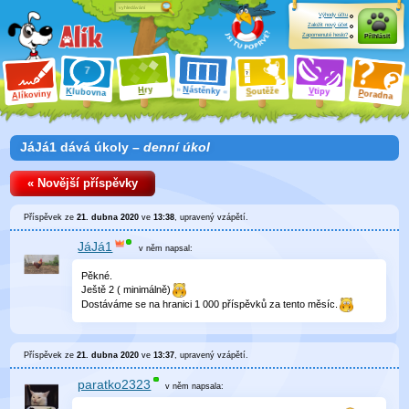
Výhody účtu
Založit nový účet
Zapomenuté heslo?
Přihlásit
ry
N
ástěnky
H
outěže
V
tipy
K
lubovna
S
P
líkoviny
oradna
A
JáJá1 dává úkoly –
denní úkol
« Novější příspěvky
Příspěvek ze
21. dubna 2020
ve
13:38
, upravený
vzápětí
.
JáJá1
v něm
napsal:
Pěkné.
Ještě 2 ( minimálně)
Dostáváme se na hranici 1 000 příspěvků za tento měsíc.
Příspěvek ze
21. dubna 2020
ve
13:37
, upravený
vzápětí
.
paratko2323
v něm
napsala: