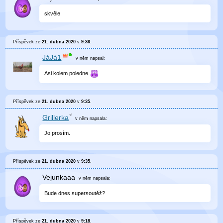
skvěle
Příspěvek ze
21. dubna 2020
v
9:36
.
JáJá1
v něm
napsal:
Asi kolem poledne.
Příspěvek ze
21. dubna 2020
v
9:35
.
Grillerka
v něm
napsala:
Jo prosím.
Příspěvek ze
21. dubna 2020
v
9:35
.
Vejunkaaa
v něm
napsala:
Bude dnes supersoutěž?
Příspěvek ze
21. dubna 2020
v
9:18
.