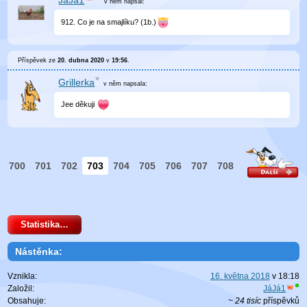
JáJá1
v něm
napsal:
912. Co je na smajlíku? (1b.)
Příspěvek ze
20. dubna 2020
v
19:56
.
Grillerka
v něm
napsala:
Jee děkuji
700
701
702
703
704
705
706
707
708
Statistika…
Nástěnka:
Vznikla:
16. května 2018
v
18:18
Založil:
JáJá1
Obsahuje:
~ 24 tisíc
příspěvků