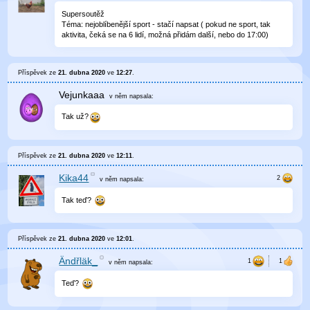
Supersoutěž
Téma: nejoblíbenější sport - stačí napsat ( pokud ne sport, tak
aktivita, čeká se na 6 lidí, možná přidám další, nebo do 17:00)
Příspěvek ze
21. dubna 2020
ve
12:27
.
Vejunkaaa
v něm
napsala:
Tak už?
Příspěvek ze
21. dubna 2020
ve
12:11
.
Kika44
v něm
napsala:
Tak teď?
Příspěvek ze
21. dubna 2020
ve
12:01
.
Ändřläk_
v něm
napsala:
Teď?