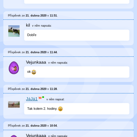
Příspěvek ze
21. dubna 2020
v
11:51
.
kil
v něm
napsala:
Dobře
Příspěvek ze
21. dubna 2020
v
11:44
.
Vejunkaaa
v něm
napsala:
ok
Příspěvek ze
21. dubna 2020
v
11:28
.
JáJá1
v něm
napsal:
Tak kolem 2. hodiny.
Příspěvek ze
21. dubna 2020
v
10:04
.
Vejunkaaa
v něm
napsala: