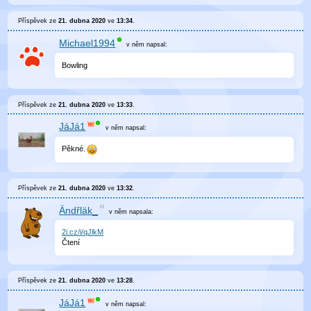
Příspěvek ze
21. dubna 2020
ve
13:34
.
Michael1994
v něm
napsal:
Bowling
Příspěvek ze
21. dubna 2020
ve
13:33
.
JáJá1
v něm
napsal:
Pěkné.
Příspěvek ze
21. dubna 2020
ve
13:32
.
Ändřläk_
v něm
napsala:
2i.cz/i/qJlkM
Čtení
Příspěvek ze
21. dubna 2020
ve
13:28
.
JáJá1
v něm
napsal: