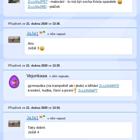
2i.cz/i/qJPE7
- malování - to má být socha Krista spasitele.
2i.cz/i/qJf8D
- ptáček
Příspěvek ze
21. dubna 2020
ve
13:36
.
JáJá1
v něm
napsal:
Ano.
Ještě 3
Příspěvek ze
21. dubna 2020
ve
13:35
.
Vejunkaaa
v něm
napsala:
gymnastika (na trampolíně ale i jinde) a běhání
2i.cz/i/q0hFD
kreslení, hudba, čtení a jezení
2i.cz/i/q0aP7
Příspěvek ze
21. dubna 2020
ve
13:34
.
JáJá1
v něm
napsal:
Taky dobré.
Ještě 4