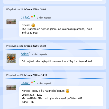
Příspěvek ze
21. března 2020
v
18:08
.
JáJá1
v něm
napsal:
Nevadí.
757. Napište co nejvíce jmen ( od jakéhokoli písmena), co 3
jména, to bod
Příspěvek ze
21. března 2020
v
15:38
.
Adee
v něm
napsala:
Dík, a jinak vše nejlepší k narozeninám! Sry že přeju až teď
Příspěvek ze
21. března 2020
ve
14:19
.
JáJá1
v něm
napsal:
Konec: ( body píšu na dnešní datum.
Vejunkaaa: +32b.
Michael1994: Něco už bylo, ale stejně počítám, +61
Adee: +7b.