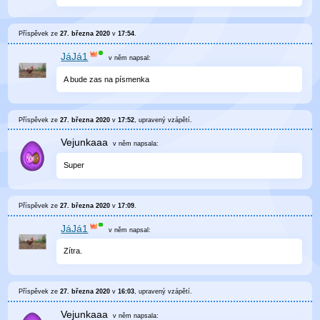
Příspěvek ze
27. března 2020
v
17:54
.
JáJá1
v něm
napsal:
A bude zas na písmenka
Příspěvek ze
27. března 2020
v
17:52
, upravený
vzápětí
.
Vejunkaaa
v něm
napsala:
Super
Příspěvek ze
27. března 2020
v
17:09
.
JáJá1
v něm
napsal:
Zítra.
Příspěvek ze
27. března 2020
v
16:03
, upravený
vzápětí
.
Vejunkaaa
v něm
napsala: