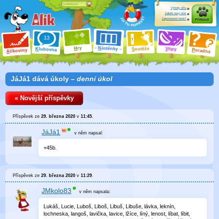
Výhody účtu
Založit nový účet
Zapomenuté heslo?
Přihlásit
ry
N
ástěnky
H
outěže
V
tipy
K
lubovna
S
P
líkoviny
oradna
A
JáJá1 dává úkoly –
denní úkol
« Novější příspěvky
Příspěvek ze
29. března 2020
v
11:45
.
JáJá1
v něm
napsal:
+45b.
Příspěvek ze
29. března 2020
v
11:29
.
JMkolo83
v něm
napsala:
Lukáš, Lucie, Luboš, Liboš, Libuš, Libuše, lávka, leknín,
lochneska, langoš, lavička, lavice, lžíce, líný, lenost, líbat, líbit,