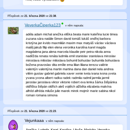
Příspěvek ze
21. března 2020
ve
21:38
.
VeverkaČiperka123
v něm
napsala:
adéla adam michal anežka eliška beata marie kateřina lucie timea
zuzana sára natálie šimon david tomáš lukáš ondřej barbora
kristýna jan kvido maxmilián maxim max matyáš václav václava
matěj jakub filip elen elena veronika karolína karel magda
magdalena jana alena marcela klaudie petr petra nikola anna
naděžda renata renáta ludmila emil stanislav stanislava miroslav
miroslava miloslav miloslava bohumil bohuslav buhumila bohuslava
božena pravoslav dita emílie ema lilian liliana tereza valérie
valentýn valentýna martin martina dana dan daniel nela andrea
vilém gustav gabriel gabriela xaver xenie iveta ivana ivona yveta
yvana yvona albert radka radek radmila radmil jarmila jarmil
jaroslav jaroslava viktor viktorie robert eva lenka šárka štěpánka
oldřiška štěpán oldřich aleš vojtěch alžběta elizabeta malvína
alfréd alfréda miluše julie marek mirek mojmír marie sabina nikol
roman romana simona
Příspěvek ze
21. března 2020
ve
21:23
.
Vejunkaaa
v něm
napsala:
Anežka, Ludmila, Karel, Karolína, Libuše, Markéta, Veronika,