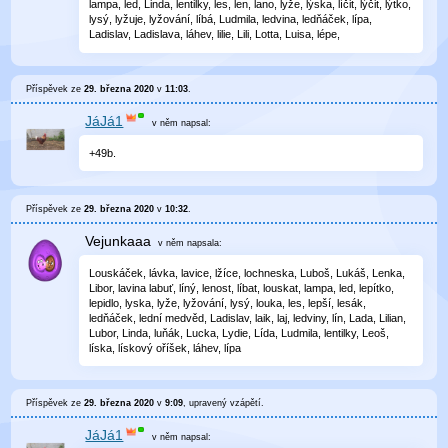
lampa, led, Linda, lentilky, les, len, lano, lyže, lýska, líčit, lýčit, lýtko,
lysý, lyžuje, lyžování, líbá, Ludmila, ledvina, ledňáček, lípa,
Ladislav, Ladislava, láhev, lilie, Lili, Lotta, Luisa, lépe,
Příspěvek ze
29. března 2020
v
11:03
.
JáJá1
v něm
napsal:
+49b.
Příspěvek ze
29. března 2020
v
10:32
.
Vejunkaaa
v něm
napsala:
Louskáček, lávka, lavice, lžíce, lochneska, Luboš, Lukáš, Lenka,
Libor, lavina labuť, líný, lenost, líbat, louskat, lampa, led, lepítko,
lepidlo, lyska, lyže, lyžování, lysý, louka, les, lepší, lesák,
ledňáček, lední medvěd, Ladislav, laik, laj, ledviny, lín, Lada, Lilian,
Lubor, Linda, luňák, Lucka, Lydie, Lída, Ludmila, lentilky, Leoš,
líska, lískový oříšek, láhev, lípa
Příspěvek ze
29. března 2020
v
9:09
, upravený
vzápětí
.
JáJá1
v něm
napsal: