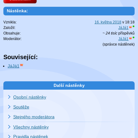
Nástěnka:
Vznikla:
16. května 2018
v
18:18
Založil:
JáJá1
Obsahuje:
~ 24 tisíc
příspěvků
Moderátor:
JáJá1
(
správce nástěnek
)
Související:
JáJá1
Další nástěnky
Osobní nástěnky
Soutěže
Stejného moderátora
Všechny nástěnky
Pravidla nástěnek