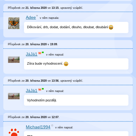
Příspěvek ze
21. března 2020
ve
13:15
, upravený
vzápětí
.
Adee
v něm
napsala:
Děkování, drb, dodat, dodání, dlouho, dloubat, dloubánï
Příspěvek ze
20. března 2020
v
19:09
.
JáJá1
v něm
napsal:
Zítra bude vyhodnocení.
Příspěvek ze
20. března 2020
ve
13:56
, upravený
vzápětí
.
JáJá1
v něm
napsal:
Vyhodnotím později.
Příspěvek ze
20. března 2020
ve
12:07
.
Michael1994
v něm
napsal: