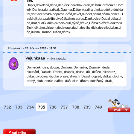
756.
Dopis,dovolená,děda,deníček,darebák,drak,deštník,drátěnka,Dom
inik,Daniela,duha,divák,Dagmar,Dášenka,díra,dímka,déčko,děti,da
tel,dort,dechovka,deprese,déšť,devět,dvacet,donut,dáma,dance,D
avid,dikobraz,delfín,divočák,dinosaurus,Daňkovice,Dubaj,deka,dr
on,drát,dudlík,dům,divadlo,dub,dýně,dřevo,Dánsko,džem,doktor,d
ělník,diktátor,dirigent,dodavatel,duch,dostihy,disk,desetiboj,dlaň,dr
áp,dutina,Dalibor,Dušan,dárek
Příspěvek ze
20. března 2020
v
11:59
.
Vejunkaaa
v něm
napsala:
Domeček, díra, doupě, Domián, Dominika, Dominik, děda,
dloubání, Daniela, Daniel, drápek, dolina, důl, difúze, dikobraz,
dýka, divočina, divoké prase, divoch, David, dojezd, dálka, dlouhý,
drahý, dluh, denár, daňek, daň, dluh, dřevo, doložený, drak,
732
733
734
735
736
737
738
739
740
Statistika…