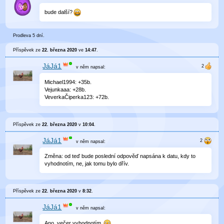
bude další?
Prodleva 5 dní.
Příspěvek ze
22. března 2020
ve
14:47
.
JáJá1
v něm
napsal:
Michael1994: +35b.
Vejunkaaa: +28b.
VeverkaČiperka123: +72b.
Příspěvek ze
22. března 2020
v
10:04
.
JáJá1
v něm
napsal:
Změna: od teď bude poslední odpověď napsána k datu, kdy to
vyhodnotím, ne, jak tomu bylo dřív.
Příspěvek ze
22. března 2020
v
8:32
.
JáJá1
v něm
napsal:
Ano, večer vyhodnotím.