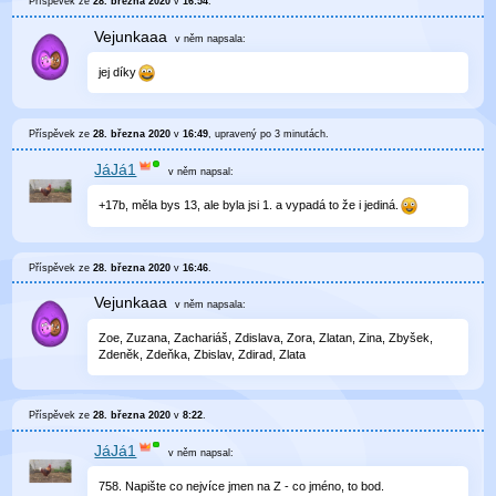
Příspěvek ze
28. března 2020
v
16:54
.
Vejunkaaa
v něm
napsala:
jej díky
Příspěvek ze
28. března 2020
v
16:49
, upravený
po 3 minutách
.
JáJá1
v něm
napsal:
+17b, měla bys 13, ale byla jsi 1. a vypadá to že i jediná.
Příspěvek ze
28. března 2020
v
16:46
.
Vejunkaaa
v něm
napsala:
Zoe, Zuzana, Zachariáš, Zdislava, Zora, Zlatan, Zina, Zbyšek,
Zdeněk, Zdeňka, Zbislav, Zdirad, Zlata
Příspěvek ze
28. března 2020
v
8:22
.
JáJá1
v něm
napsal:
758. Napište co nejvíce jmen na Z - co jméno, to bod.