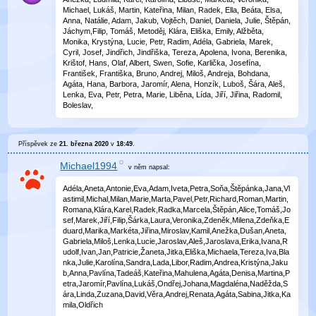
Michael, Lukáš, Martin, Kateřina, Milan, Radek, Ella, Beáta, Elsa,
Anna, Natálie, Adam, Jakub, Vojtěch, Daniel, Daniela, Julie, Štěpán,
Jáchym,Filip, Tomáš, Metoděj, Klára, Eliška, Emily, Alžběta,
Monika, Krystýna, Lucie, Petr, Radim, Adéla, Gabriela, Marek,
Cyril, Josef, Jindřich, Jindřiška, Tereza, Apolena, Ivona, Berenika,
Krištof, Hans, Olaf, Albert, Swen, Sofie, Karlička, Josefína,
František, Františka, Bruno, Andrej, Miloš, Andreja, Bohdana,
Agáta, Hana, Barbora, Jaromír, Alena, Honzík, Luboš, Šára, Aleš,
Lenka, Eva, Petr, Petra, Marie, Liběna, Lída, Jiří, Jiřina, Radomil,
Boleslav,
Příspěvek ze
21. března 2020
v
18:49
.
Michael1994
v něm
napsal:
Adéla,Aneta,Antonie,Eva,Adam,Iveta,Petra,Soňa,Štěpánka,Jana,Vl
astimil,Michal,Milan,Marie,Marta,Pavel,Petr,Richard,Roman,Martin,
Romana,Klára,Karel,Radek,Radka,Marcela,Štěpán,Alice,Tomáš,Jo
sef,Marek,Jiří,Filip,Šárka,Laura,Veronika,Zdeněk,Milena,Zdeňka,E
duard,Marika,Markéta,Jiřina,Miroslav,Kamil,Anežka,Dušan,Aneta,
Gabriela,Miloš,Lenka,Lucie,Jaroslav,Aleš,Jaroslava,Erika,Ivana,R
udolf,Ivan,Jan,Patricie,Žaneta,Jitka,Eliška,Michaela,Tereza,Iva,Bla
nka,Julie,Karolína,Sandra,Lada,Libor,Radim,Andrea,Kristýna,Jaku
b,Anna,Pavlína,Tadeáš,Kateřina,Mahulena,Agáta,Denisa,Martina,P
etra,Jaromír,Pavlína,Lukáš,Ondřej,Johana,Magdaléna,Naděžda,S
ára,Linda,Zuzana,David,Věra,Andrej,Renata,Agáta,Sabina,Jitka,Ka
mila,Oldřich