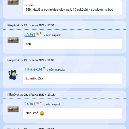
Konec
759. Napište co nejvíce slov na L ( českých) - co slovo, to bod
Příspěvek ze
28. března 2020
v
19:54
.
JáJá1
v něm
napsal:
+2b.
Příspěvek ze
28. března 2020
v
19:38
.
Trkalek34
v něm
napsala:
Zbyněk, Zita
Příspěvek ze
28. března 2020
v
17:18
.
JáJá1
v něm
napsal:
Není zač.