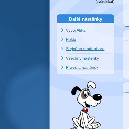
(
zvěrolékař
)
Další nástěnky
Vývoj Alíka
Pošta
Stejného moderátora
Všechny nástěnky
Pravidla nástěnek