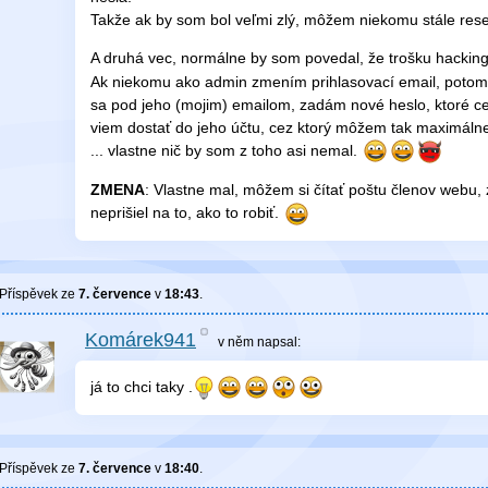
Takže ak by som bol veľmi zlý, môžem niekomu stále rese
A druhá vec, normálne by som povedal, že trošku hacking
Ak niekomu ako admin zmením prihlasovací email, potom 
sa pod jeho (mojim) emailom, zadám nové heslo, ktoré ce
viem dostať do jeho účtu, cez ktorý môžem tak maximálne
... vlastne nič by som z toho asi nemal.
ZMENA
: Vlastne mal, môžem si čítať poštu členov webu, 
neprišiel na to, ako to robiť.
Příspěvek ze
7. července
v
18:43
.
Komárek941
v něm
napsal:
já to chci taky .
Příspěvek ze
7. července
v
18:40
.