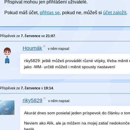
Přispívat mohou jen přihlášení uživatelé.
Pokud máš účet,
přihlas se
, pokud ne, můžeš si
účet založit
.
Příspěvek ze
7. července
ve
21:07
.
Houmák
v něm
napsal:
riky5829: ještě můžeš provádět různé vtípky, třeba měnit
jako -MM- určitě můžeš i měnit spousty nastavení
Příspěvek ze
7. července
v
19:14
.
riky5829
v něm
napsal:
Akurát dnes som posielal jeden príspevok do článku o tom
Neviem ako Alík, ale ja môžem na mojej zatiaľ nedokonč
heslá.