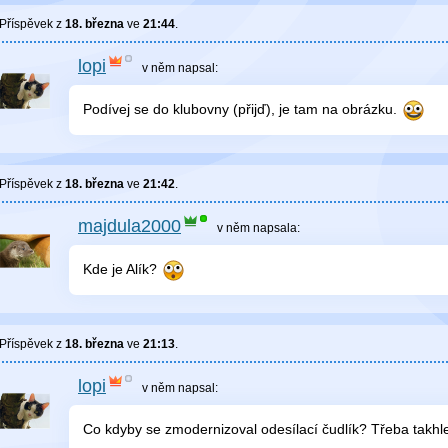
Příspěvek z
18. března
ve
21:44
.
lopi
v něm
napsal:
Podívej se do klubovny (přijď), je tam na obrázku.
Příspěvek z
18. března
ve
21:42
.
majdula2000
v něm
napsala:
Kde je Alík?
Příspěvek z
18. března
ve
21:13
.
lopi
v něm
napsal:
Co kdyby se zmodernizoval odesílací čudlík? Třeba takhl