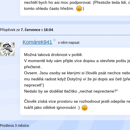
nechtěl bych ho asi moc podporovat. (Přestože teda lidi, 
tomto ohledu často hřeším.
)
Příspěvek ze
7. července
v
16:04
.
Komárek941
v něm
napsal:
Možná taková drobnost v poště.
V momentě kdy vám přijde více dopisu a otevřete poštu 
přečtené..
Ovsem. Jsou osoby se kterými si člověk psát nechce ne
mu nedělá radost když Dotyčný ví že jsi dopis asi četl (pře
neprecetl“)
Nedalo by se dodělat tlačítko „nechat neprectene?“
Člověk získá více prostoru se rozhodnout jestli odepíše 
tvářit jako ošklivé ignorování :)
Prodleva 3 měsíce.