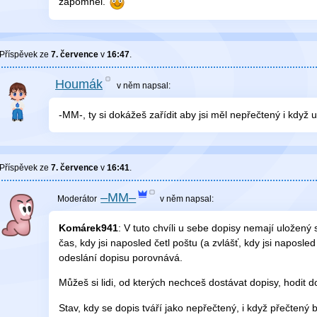
zapomněl.
Příspěvek ze
7. července
v
16:47
.
Houmák
v něm
napsal:
-MM-, ty si dokážeš zařídit aby jsi měl nepřečtený i když 
Příspěvek ze
7. července
v
16:41
.
–MM–
v něm
napsal:
Komárek941
: V tuto chvíli u sebe dopisy nemají uložený 
čas, kdy jsi naposled četl poštu (a zvlášť, kdy jsi naposle
odeslání dopisu porovnává.
Můžeš si lidi, od kterých nechceš dostávat dopisy, hodit
Stav, kdy se dopis tváří jako nepřečtený, i když přečtený b