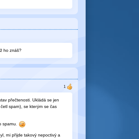
už ho znáš?
stav přečtenosti. Ukládá se jen
d četl spam), se kterým se čas
 do spamu.
yl, mi přijde takový nepoctivý a