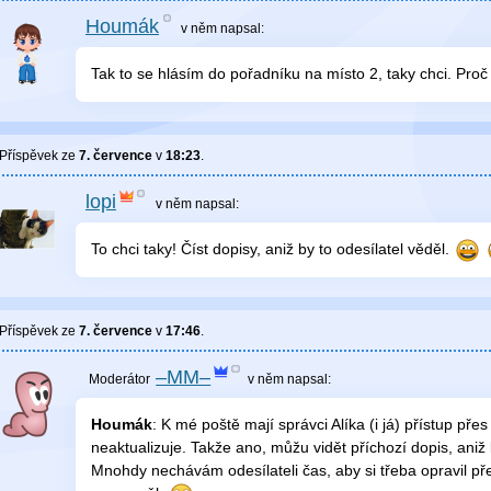
Houmák
v něm
napsal:
Tak to se hlásím do pořadníku na místo 2, taky chci. Pro
Příspěvek ze
7. července
v
18:23
.
lopi
v něm
napsal:
To chci taky! Číst dopisy, aniž by to odesílatel věděl.
Příspěvek ze
7. července
v
17:46
.
–MM–
v něm
napsal:
Houmák
: K mé poště mají správci Alíka (i já) přístup přes
neaktualizuje. Takže ano, můžu vidět příchozí dopis, aniž 
Mnohdy nechávám odesílateli čas, aby si třeba opravil pře