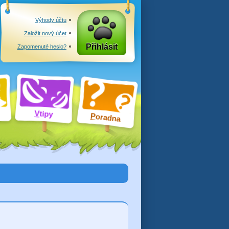
Výhody účtu
Založit nový účet
Přihlásit
Zapomenuté heslo?
V
tipy
P
oradna