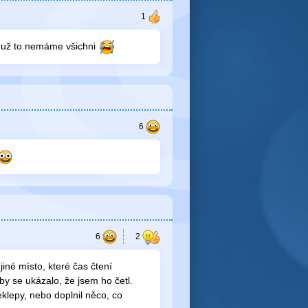
č už to nemáme všichni
 jiné místo, které čas čtení
by se ukázalo, že jsem ho četl.
klepy, nebo doplnil něco, co