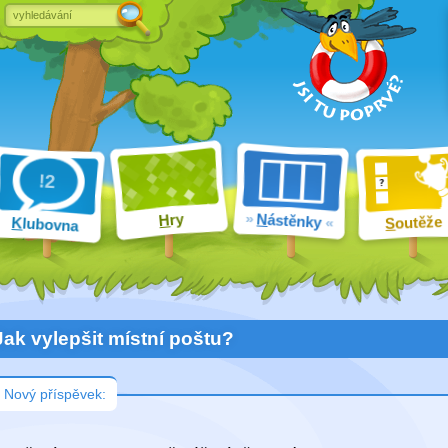
ry
N
ástěnky
H
outěže
K
lubovna
S
Jak vylepšit místní poštu?
Nový příspěvek: