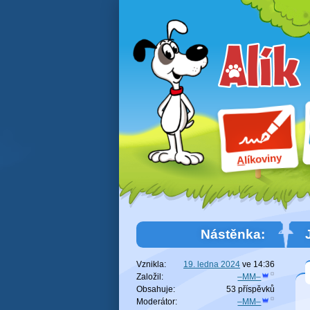
líkoviny
A
Nástěnka:
Vznikla:
19. ledna 2024
ve
14:36
Založil:
–MM–
Obsahuje:
53 příspěvků
Moderátor:
–MM–