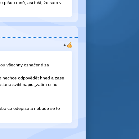
co píšou mně, asi tuší, že sám v
jsou všechny označené za
bo nechce odpovědět hned a zase
stane svítit napis „zatím si ho
nebo co odepíše a nebude se to