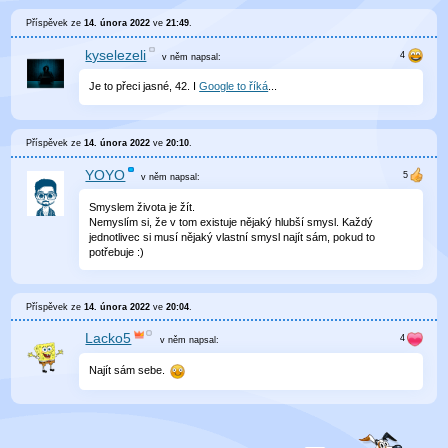
Příspěvek ze
14. února 2022
ve
21:49
.
kyselezeli
v něm
napsal:
Je to přeci jasné, 42. I
Google to říká
...
Příspěvek ze
14. února 2022
ve
20:10
.
YOYO
v něm
napsal:
Smyslem života je žít.
Nemyslím si, že v tom existuje nějaký hlubší smysl. Každý
jednotlivec si musí nějaký vlastní smysl najít sám, pokud to
potřebuje :)
Příspěvek ze
14. února 2022
ve
20:04
.
Lacko5
v něm
napsal:
Najít sám sebe.