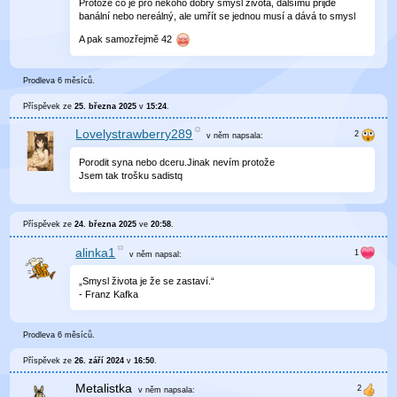
Protože co je pro někoho dobrý smysl života, dalšímu přijde
banální nebo nereálný, ale umřít se jednou musí a dává to smysl
A pak samozřejmě 42
Prodleva 6 měsíců.
Příspěvek ze
25. března 2025
v
15:24
.
Lovelystrawberry289
v něm
napsala:
Porodit syna nebo dceru.Jinak nevím protože
Jsem tak trošku sadistq
Příspěvek ze
24. března 2025
ve
20:58
.
alinka1
v něm
napsal:
„Smysl života je že se zastaví.“
- Franz Kafka
Prodleva 6 měsíců.
Příspěvek ze
26. září 2024
v
16:50
.
Metalistka
v něm
napsala: