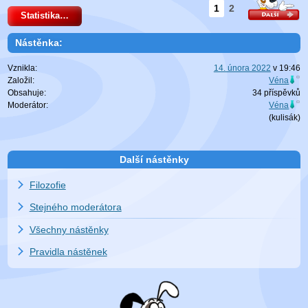
1
2
Statistika…
Nástěnka:
Vznikla:
14. února 2022
v
19:46
Založil:
Véna
Obsahuje:
34 příspěvků
Moderátor:
Véna
(
kulisák
)
Další nástěnky
Filozofie
Stejného moderátora
Všechny nástěnky
Pravidla nástěnek