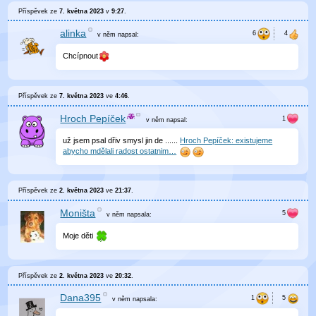
Příspěvek ze
7. května 2023
v
9:27
.
alinka
v něm
napsal:
Chcípnout
Příspěvek ze
7. května 2023
ve
4:46
.
Hroch Pepíček
v něm
napsal:
už jsem psal dřiv smysl jin de ......
Hroch Pepíček: existujeme
abycho mdělali radost ostatnim…
Příspěvek ze
2. května 2023
ve
21:37
.
Moništa
v něm
napsala:
Moje děti
Příspěvek ze
2. května 2023
ve
20:32
.
Dana395
v něm
napsala: