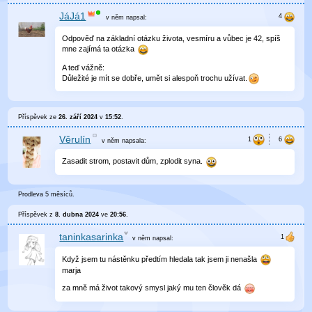
JáJá1
v něm
napsal:
Odpověď na základní otázku života, vesmíru a vůbec je 42, spíš
mne zajímá ta otázka
A teď vážně:
Důležité je mít se dobře, umět si alespoň trochu užívat.
Příspěvek ze
26. září 2024
v
15:52
.
Věrulín
v něm
napsala:
Zasadit strom, postavit dům, zplodit syna.
Prodleva 5 měsíců.
Příspěvek z
8. dubna 2024
ve
20:56
.
taninkasarinka
v něm
napsal:
Když jsem tu nástěnku předtím hledala tak jsem ji nenašla
marja
za mně má život takový smysl jaký mu ten člověk dá