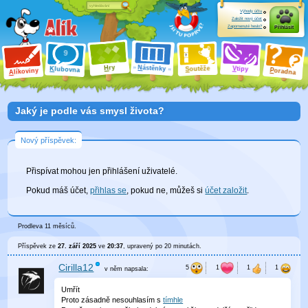
Výhody účtu
Založit nový účet
Zapomenuté heslo?
Přihlásit
ry
N
ástěnky
H
outěže
V
tipy
K
lubovna
S
P
líkoviny
oradna
A
Jaký je podle vás smysl života?
Nový příspěvek:
Přispívat mohou jen přihlášení uživatelé.
Pokud máš účet,
přihlas se
, pokud ne, můžeš si
účet založit
.
Prodleva 11 měsíců.
Příspěvek ze
27. září 2025
ve
20:37
, upravený
po 20 minutách
.
Cirilla12
v něm
napsala:
Umřít
Proto zásadně nesouhlasím s
tímhle