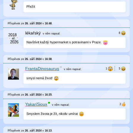
Přežít
Příspěvek ze
26. září 2024
v
16:48
.
lékařský
v něm
napsal:
Navštívit každý hypermarket s potravinami v Praze.
Příspěvek ze
26. září 2024
v
16:38
.
FrantaDinosaurus
v něm
napsal:
smysl nemá život!
Příspěvek ze
26. září 2024
v
16:25
.
YakariSioux
v něm
napsal:
Smyslem života je žít, nikoliv umírat
Příspěvek ze
26. září 2024
v
16:13
.