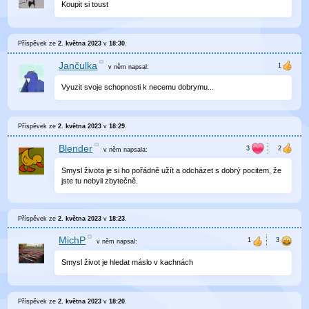
Koupit si toust
Příspěvek ze
2. května 2023
v
18:30
.
Jančulka
v něm
napsal:
Vyuzit svoje schopnosti k necemu dobrymu...
Příspěvek ze
2. května 2023
v
18:29
.
Blender
v něm
napsala:
Smysl života je si ho pořádně užít a odcházet s dobrý pocitem, že
jste tu nebyli zbytečně.
Příspěvek ze
2. května 2023
v
18:23
.
MichP
v něm
napsal:
Smysl život je hledat máslo v kachnách
Příspěvek ze
2. května 2023
v
18:20
.