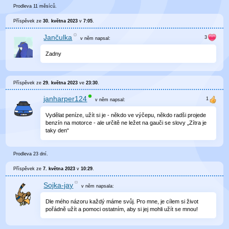
Prodleva 11 měsíců.
Příspěvek ze
30. května 2023
v
7:05
.
Jančulka
v něm
napsal:
Zadny
Příspěvek ze
29. května 2023
ve
23:30
.
janharper124
v něm
napsal:
Vydělat peníze, užít si je - někdo ve výčepu, někdo radši projede
benzín na motorce - ale určitě ne ležet na gauči se slovy „Zítra je
taky den“
Prodleva 23 dní.
Příspěvek ze
7. května 2023
v
10:29
.
Sojka-jay
v něm
napsala:
Dle mého názoru každý máme svůj. Pro mne, je cílem si život
pořádně užít a pomoci ostatním, aby si jej mohli užít se mnou!