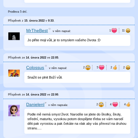
Prodleva 5 dní.
Příspěvek z
15. února 2022
v
0:33
.
MrTheBest
v něm
napsal:
Jo plňte moji vůli, je to smyslem vašeho života :D
Příspěvek ze
14. února 2022
ve
22:05
.
Colossus
v něm
napsal:
Snažit se plnit Boží vůli.
Příspěvek ze
14. února 2022
ve
22:00
.
Danielenl
v něm
napsala:
Podle mě nemá smysl život. Narodíte se jdete do školky, školy,
střední, maturitu, vysokou potom dospějete třeba se vám narodí
děti pak vyrostou a pak čekáte na vlak aby vás převezl na druhou
stranu.....