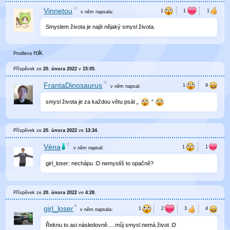
Vinnetou
v něm
napsala:
Smyslem života je najít nějaký smysl života.
rok
Prodleva
.
Příspěvek ze
20. února 2022
v
15:05
.
FrantaDinosaurus
v něm
napsal:
smysl života je za každou větu psát „
“
Příspěvek ze
20. února 2022
ve
13:34
.
Véna
v něm
napsal:
girl_loser: nechápu :D nemyslíš to opačně?
Příspěvek ze
20. února 2022
ve
4:28
.
girl_loser
v něm
napsala:
Řeknu to asi následovně.....můj smysl nemá život :D