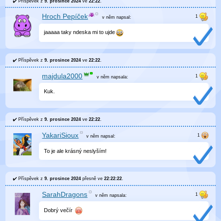
Příspěvek z
9. prosince 2024
ve
22:22
.
Hroch Pepíček
v něm
napsal:
jaaaaa taky ndeska mi to ujde
Příspěvek z
9. prosince 2024
ve
22:22
.
majdula2000
v něm
napsala:
Kuk.
Příspěvek z
9. prosince 2024
ve
22:22
.
YakariSioux
v něm
napsal:
To je ale krásný neslyším!
Příspěvek z
9. prosince 2024
přesně ve
22:22:22
.
SarahDragons
v něm
napsala:
Dobrý večír