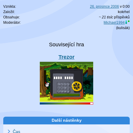
Vznikla:
26. prosince 2006
v
0:00
Založil:
kokrhel
Obsahuje:
~ 21 tisíc
příspěvků
Moderátor:
Michael1994
(
kulisák
)
Trezor
Další nástěnky
Čas