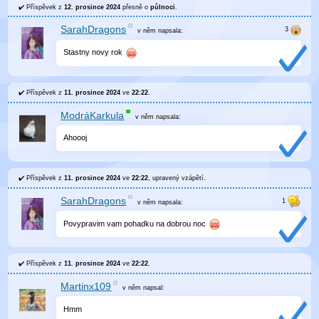
Příspěvek z
12. prosince 2024
přesně o
půlnoci
.
SarahDragons
v něm
napsala:
Stastny novy rok
Příspěvek z
11. prosince 2024
ve
22:22
.
ModráKarkula
v něm
napsala:
Ahoooj
Příspěvek z
11. prosince 2024
ve
22:22
, upravený
vzápětí
.
SarahDragons
v něm
napsala:
Povypravim vam pohadku na dobrou noc
Příspěvek z
11. prosince 2024
ve
22:22
.
Martinx109
v něm
napsal:
Hmm