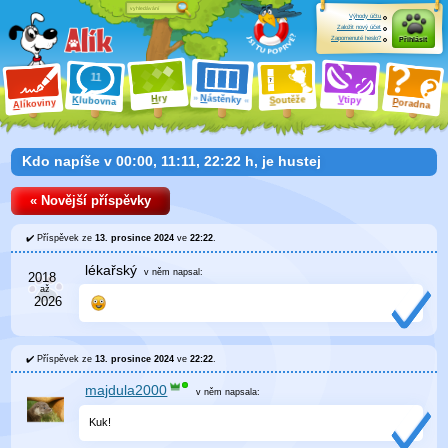
Výhody účtu
Založit nový účet
Zapomenuté heslo?
Přihlásit
ry
N
ástěnky
H
outěže
V
tipy
K
lubovna
S
P
líkoviny
oradna
A
Kdo napíše v 00:00, 11:11, 22:22 h, je hustej
« Novější příspěvky
Příspěvek ze
13. prosince 2024
ve
22:22
.
lékařský
v něm
napsal:
Příspěvek ze
13. prosince 2024
ve
22:22
.
majdula2000
v něm
napsala:
Kuk!