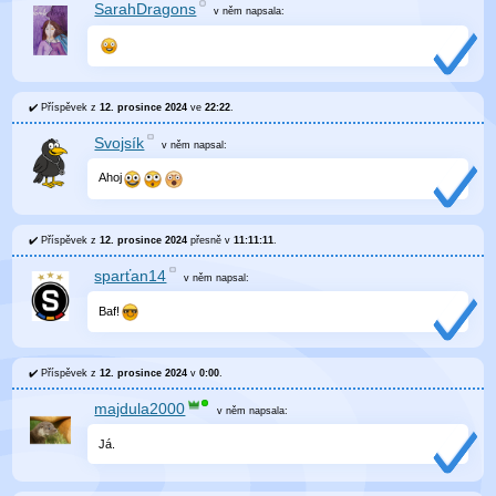
SarahDragons
v něm
napsala:
Příspěvek z
12. prosince 2024
ve
22:22
.
Svojsík
v něm
napsal:
Ahoj
Příspěvek z
12. prosince 2024
přesně v
11:11:11
.
sparťan14
v něm
napsal:
Baf!
Příspěvek z
12. prosince 2024
v
0:00
.
majdula2000
v něm
napsala:
Já.