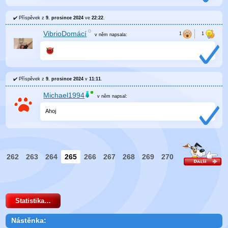
Příspěvek z
9. prosince 2024
ve
22:22
.
VibrioDomácí
v něm
napsala:
Příspěvek z
9. prosince 2024
v
11:11
.
Michael1994
v něm
napsal:
Ahoj
262
263
264
265
266
267
268
269
270
Statistika…
Nástěnka: