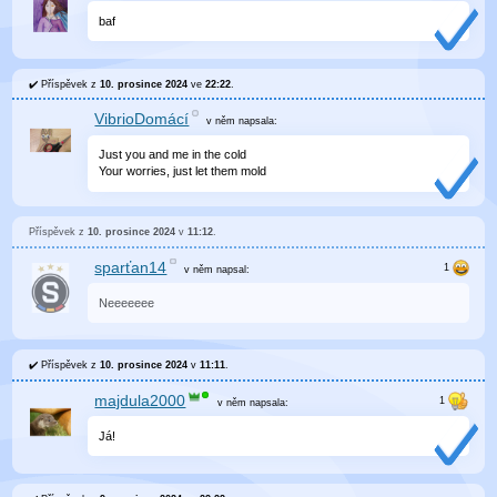
baf
Příspěvek z
10. prosince 2024
ve
22:22
.
VibrioDomácí
v něm
napsala:
Just you and me in the cold
Your worries, just let them mold
Příspěvek z
10. prosince 2024
v
11:12
.
sparťan14
v něm
napsal:
Neeeeeee
Příspěvek z
10. prosince 2024
v
11:11
.
majdula2000
v něm
napsala:
Já!