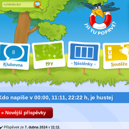
ry
N
ástěnky
H
outěže
K
lubovna
S
Kdo napíše v 00:00, 11:11, 22:22 h, je hustej
« Novější příspěvky
Příspěvek ze
7. dubna 2024
v
11:11
.