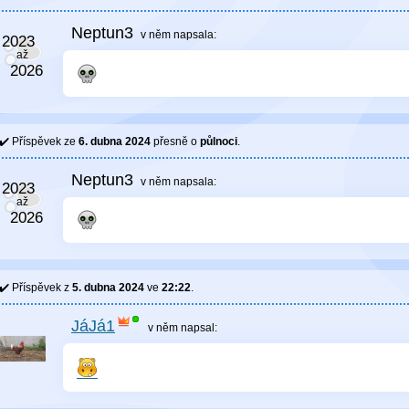
Neptun3
v něm
napsala:
Příspěvek ze
6. dubna 2024
přesně o
půlnoci
.
Neptun3
v něm
napsala:
Příspěvek z
5. dubna 2024
ve
22:22
.
JáJá1
v něm
napsal: