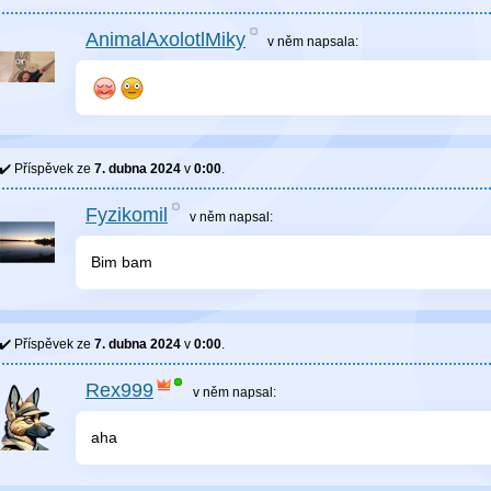
AnimalAxolotlMiky
v něm
napsala:
Příspěvek ze
7. dubna 2024
v
0:00
.
Fyzikomil
v něm
napsal:
Bim bam
Příspěvek ze
7. dubna 2024
v
0:00
.
Rex999
v něm
napsal:
aha