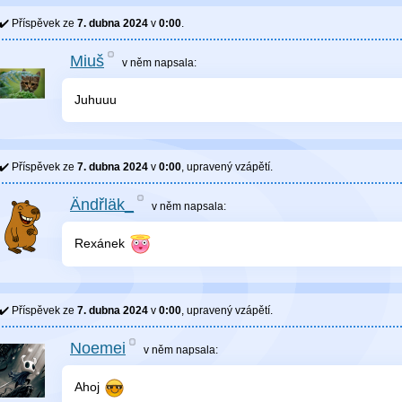
Příspěvek ze
7. dubna 2024
v
0:00
.
Miuš
v něm
napsala:
Juhuuu
Příspěvek ze
7. dubna 2024
v
0:00
, upravený
vzápětí
.
Ändřläk_
v něm
napsala:
Rexánek
Příspěvek ze
7. dubna 2024
v
0:00
, upravený
vzápětí
.
Noemei
v něm
napsala:
Ahoj