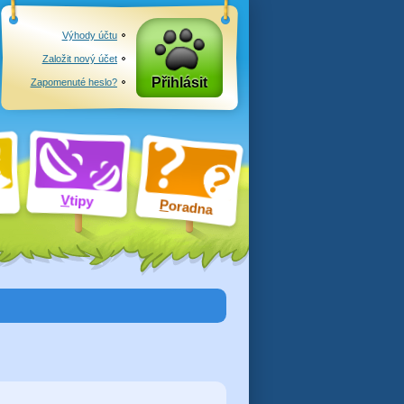
Výhody účtu
Založit nový účet
Přihlásit
Zapomenuté heslo?
V
tipy
P
oradna