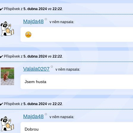
Příspěvek z
5. dubna 2024
ve
22:22
.
Majda48
v něm
napsala:
Příspěvek z
5. dubna 2024
ve
22:22
.
Valala0207
v něm
napsala:
Jsem husta
Příspěvek z
5. dubna 2024
ve
22:22
.
Majda48
v něm
napsala:
Dobrou