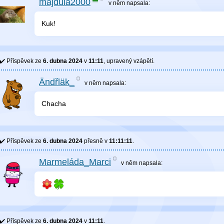
majdula2000
v něm
napsala:
Kuk!
Příspěvek ze
6. dubna 2024
v
11:11
, upravený
vzápětí
.
Ändřläk_
v něm
napsala:
Chacha
Příspěvek ze
6. dubna 2024
přesně v
11:11:11
.
Marmeláda_Marci
v něm
napsala:
Příspěvek ze
6. dubna 2024
v
11:11
.