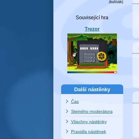
(
kulisák
)
Trezor
Další nástěnky
Čas
Stejného moderátora
Všechny nástěnky
Pravidla nástěnek