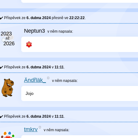
Příspěvek ze
6. dubna 2024
přesně ve
22:22:22
.
Neptun3
v něm
napsala:
Příspěvek ze
6. dubna 2024
v
11:11
.
Ändřläk_
v něm
napsala:
Jojo
Příspěvek ze
6. dubna 2024
v
11:11
.
tmkrv
v něm
napsala: