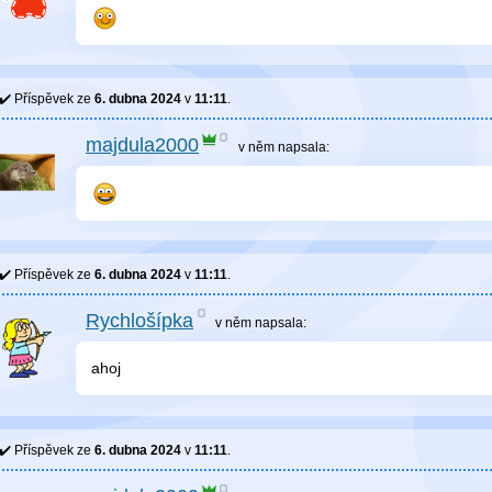
Příspěvek ze
6. dubna 2024
v
11:11
.
majdula2000
v něm
napsala:
Příspěvek ze
6. dubna 2024
v
11:11
.
Rychlošípka
v něm
napsala:
ahoj
Příspěvek ze
6. dubna 2024
v
11:11
.