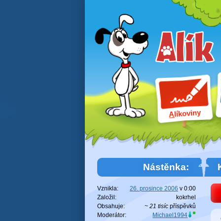
líkoviny
A
Nástěnka:
Vznikla:
26. prosince 2006
v
0:00
Založil:
kokrhel
Obsahuje:
~ 21 tisíc
příspěvků
Moderátor:
Michael1994