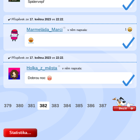
Spidervepř
Příspěvek ze
17. května 2023
ve
22:22
.
Marmeláda_Marci
v něm
napsala:
Příspěvek ze
17. května 2023
ve
22:22
.
Holka_z_města
v něm
napsala:
Dobrou noc
379
380
381
382
383
384
385
386
387
Statistika…