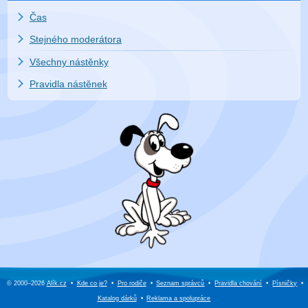
Čas
Stejného moderátora
Všechny nástěnky
Pravidla nástěnek
© 2000–2026
Alík.cz
•
Kde co je?
•
Pro rodiče
•
Seznam správců
•
Pravidla chování
•
Písničky
•
Katalog dárků
•
Reklama a
spolupráce