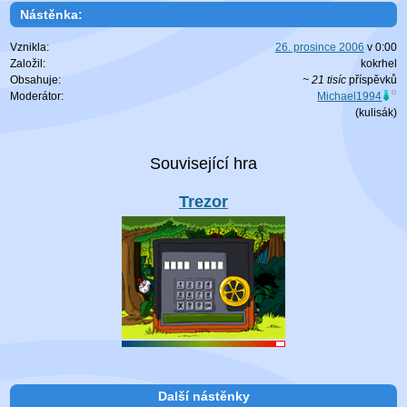
Nástěnka:
Vznikla:
26. prosince 2006
v
0:00
Založil:
kokrhel
Obsahuje:
~ 21 tisíc
příspěvků
Moderátor:
Michael1994
(
kulisák
)
Trezor
Další nástěnky