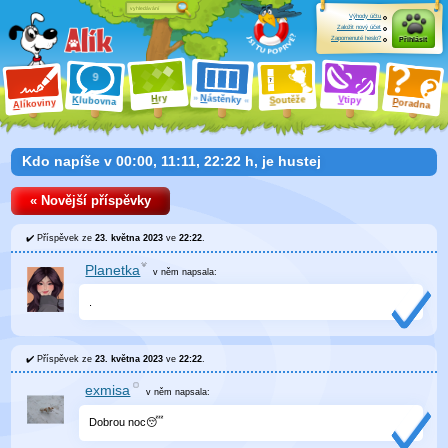
Výhody účtu
Založit nový účet
Zapomenuté heslo?
Přihlásit
ry
N
ástěnky
H
outěže
V
tipy
K
lubovna
S
P
líkoviny
oradna
A
Kdo napíše v 00:00, 11:11, 22:22 h, je hustej
« Novější příspěvky
Příspěvek ze
23. května 2023
ve
22:22
.
Planetka
v něm
napsala:
.
Příspěvek ze
23. května 2023
ve
22:22
.
exmisa
v něm
napsala:
Dobrou noc😴