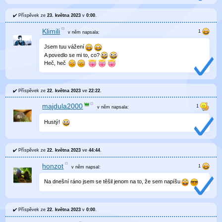
Příspěvek ze
23. května 2023
v
0:00
.
Klimili
v něm
napsala:
Jsem tuu vážení
A povedlo se mi to, co?
Heč, heč
Příspěvek ze
22. května 2023
ve
22:22
.
majdula2000
v něm
napsala:
Hustý!
Příspěvek ze
22. května 2023
ve
44:44
.
honzot
v něm
napsal:
Na dnešní ráno jsem se těšil jenom na to, že sem napíšu
Příspěvek ze
22. května 2023
v
0:00
.