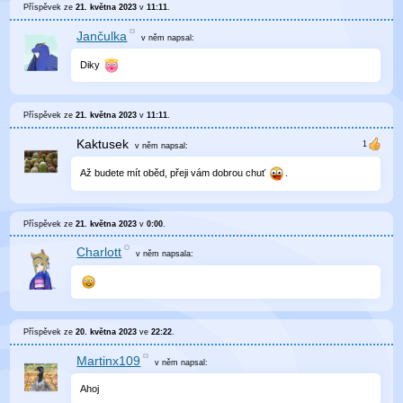
Příspěvek ze
21. května 2023
v
11:11
.
Jančulka
v něm
napsal:
Diky
Příspěvek ze
21. května 2023
v
11:11
.
Kaktusek
v něm
napsal:
Až budete mít oběd, přeji vám dobrou chuť
.
Příspěvek ze
21. května 2023
v
0:00
.
Charlott
v něm
napsala:
Příspěvek ze
20. května 2023
ve
22:22
.
Martinx109
v něm
napsal:
Ahoj