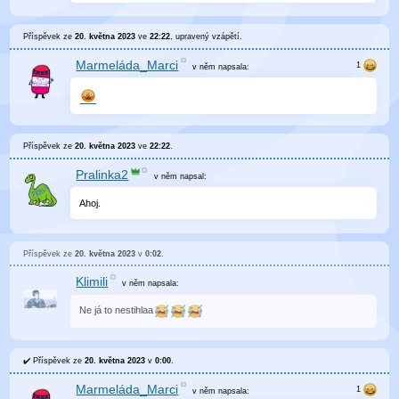
Příspěvek ze
20. května 2023
ve
22:22
, upravený
vzápětí
.
Marmeláda_Marci
v něm
napsala:
Příspěvek ze
20. května 2023
ve
22:22
.
Pralinka2
v něm
napsal:
Ahoj.
Příspěvek ze
20. května 2023
v
0:02
.
Klimili
v něm
napsala:
Ne já to nestihlaa
Příspěvek ze
20. května 2023
v
0:00
.
Marmeláda_Marci
v něm
napsala: