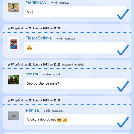
Martinx109
v něm
napsal:
Ahoj
Příspěvek ze
21. května 2023
ve
22:22
.
FigaroSofinka
v něm
napsala:
Příspěvek ze
21. května 2023
ve
22:22
, upravený
vzápětí
.
honzot
v něm
napsal:
Dobrou. Jak se máte?
Příspěvek ze
21. května 2023
ve
22:22
.
exmisa
v něm
napsala:
Ahojky a dobrou noc