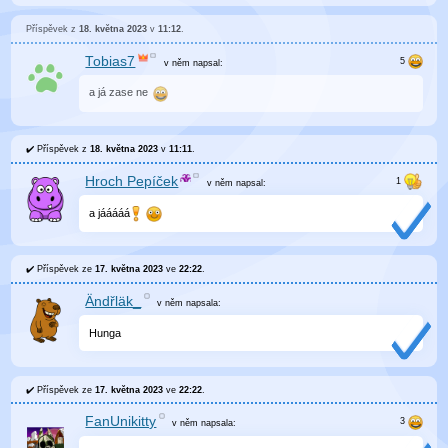
Příspěvek z
18. května 2023
v
11:12
.
Tobias7
v něm
napsal:
a já zase ne
Příspěvek z
18. května 2023
v
11:11
.
Hroch Pepíček
v něm
napsal:
a jááááá
Příspěvek ze
17. května 2023
ve
22:22
.
Ändřläk_
v něm
napsala:
Hunga
Příspěvek ze
17. května 2023
ve
22:22
.
FanUnikitty
v něm
napsala: