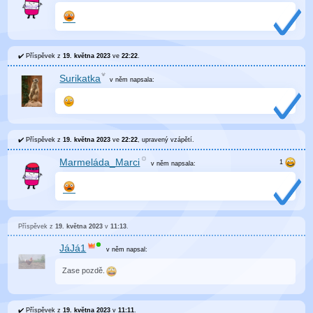
Příspěvek z
19. května 2023
ve
22:22
.
Surikatka
v něm
napsala:
Příspěvek z
19. května 2023
ve
22:22
, upravený
vzápětí
.
Marmeláda_Marci
v něm
napsala:
Příspěvek z
19. května 2023
v
11:13
.
JáJá1
v něm
napsal:
Zase pozdě.
Příspěvek z
19. května 2023
v
11:11
.