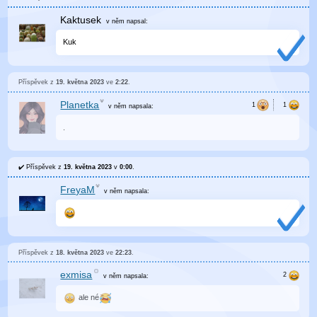
Kaktusek
v něm
napsal:
Kuk
Příspěvek z
19. května 2023
ve
2:22
.
Planetka
v něm
napsala:
.
Příspěvek z
19. května 2023
v
0:00
.
FreyaM
v něm
napsala:
Příspěvek z
18. května 2023
ve
22:23
.
exmisa
v něm
napsala:
ale né