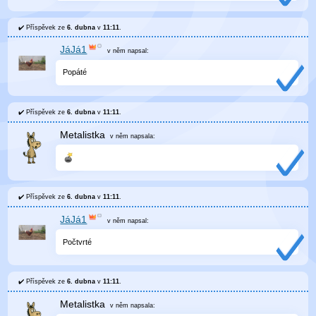
Příspěvek ze
6. dubna
v
11:11
.
JáJá1
v něm
napsal:
Popáté
Příspěvek ze
6. dubna
v
11:11
.
Metalistka
v něm
napsala:
Příspěvek ze
6. dubna
v
11:11
.
JáJá1
v něm
napsal:
Počtvrté
Příspěvek ze
6. dubna
v
11:11
.
Metalistka
v něm
napsala: