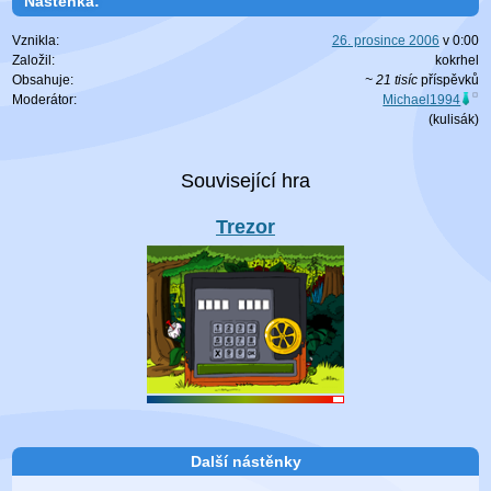
Nástěnka:
Vznikla:
26. prosince 2006
v
0:00
Založil:
kokrhel
Obsahuje:
~ 21 tisíc
příspěvků
Moderátor:
Michael1994
(
kulisák
)
Trezor
Další nástěnky