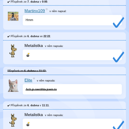
Příspěvek ze
7. dubna
v
0:00
.
Martinx109
v něm
napsal:
Hmm
Příspěvek ze
6. dubna
ve
22:22
.
Metalistka
v něm
napsala:
Příspěvek ze
6. dubna
v
11:12
.
Elite
v něm
napsala:
Ach jo nestihla jsem to
Příspěvek ze
6. dubna
v
11:11
.
Metalistka
v něm
napsala: