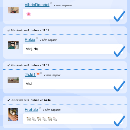
VibrioDomácí
v něm
napsala:
Příspěvek ze
6. dubna
v
11:11
.
Rokio
v něm
napsal:
Ahoj. Hoj.
Příspěvek ze
6. dubna
v
11:11
.
JáJá1
v něm
napsal:
Ahoj
Příspěvek ze
6. dubna
ve
44:44
.
Freťule
v něm
napsala: