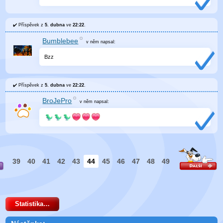
Příspěvek z
5. dubna
ve
22:22
.
Bumblebee
v něm
napsal:
Bzz
Příspěvek z
5. dubna
ve
22:22
.
BroJePro
v něm
napsal:
39
40
41
42
43
44
45
46
47
48
49
Statistika…