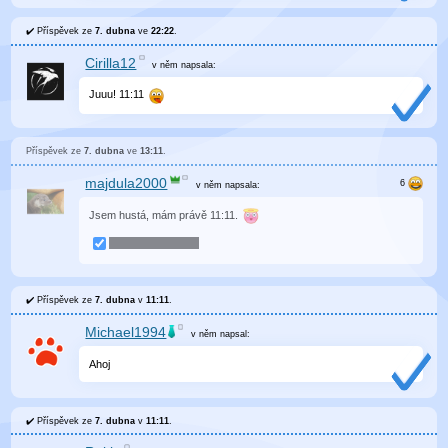
Příspěvek ze
7. dubna
ve
22:22
.
Cirilla12
v něm
napsala:
Juuu! 11:11
Příspěvek ze
7. dubna
ve
13:11
.
majdula2000
v něm
napsala:
Jsem hustá, mám právě 11:11.
Příspěvek ze
7. dubna
v
11:11
.
Michael1994
v něm
napsal:
Ahoj
Příspěvek ze
7. dubna
v
11:11
.