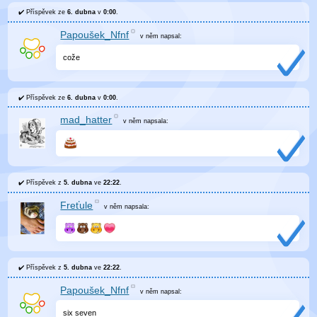
Příspěvek ze
6. dubna
v
0:00
.
Papoušek_Nfnf
v něm
napsal:
cože
Příspěvek ze
6. dubna
v
0:00
.
mad_hatter
v něm
napsala:
Příspěvek z
5. dubna
ve
22:22
.
Freťule
v něm
napsala:
Příspěvek z
5. dubna
ve
22:22
.
Papoušek_Nfnf
v něm
napsal:
six seven