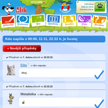
Výhody účtu
Založit nový účet
Zapomenuté heslo?
Přihlásit
ry
N
ástěnky
H
outěže
V
tipy
K
lubovna
S
P
líkoviny
oradna
A
Kdo napíše v 00:00, 11:11, 22:22 h, je hustej
« Novější příspěvky
Příspěvek ze
7. dubna
přesně ve
22:22:22
.
Elite
v něm
napsala:
Ahoj
Příspěvek ze
7. dubna
přesně ve
22:22:22
.
Metalistka
v něm
napsala: