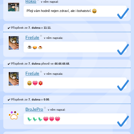
Rokio
v něm
napsal:
Přeji vám hodně nejen zdraví, ale i bohatství.
Příspěvek ze
7. dubna
v
11:11
.
Freťule
v něm
napsala:
Příspěvek ze
7. dubna
přesně ve
44:44:44:44
.
Freťule
v něm
napsala:
Příspěvek ze
7. dubna
v
0:00
.
BroJePro
v něm
napsal: