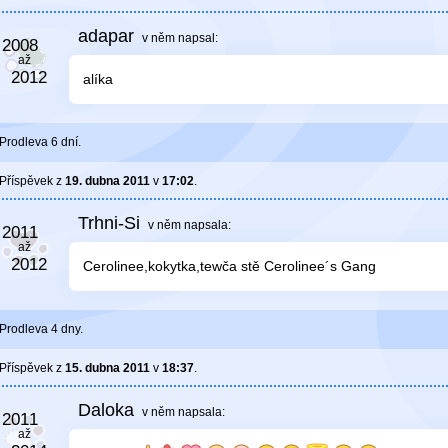
adapar
v něm
napsal:
alíka
Prodleva 6 dní.
Příspěvek z
19. dubna 2011
v
17:02
.
Trhni-Si
v něm
napsala:
Cerolinee,kokytka,tewča stě Cerolinee´s Gang
Prodleva 4 dny.
Příspěvek z
15. dubna 2011
v
18:37
.
Daloka
v něm
napsala: