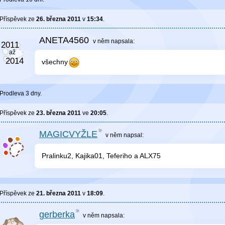
Příspěvek ze
26. března 2011
v
15:34
.
ANETA4560
v něm
napsala:
všechny
Prodleva 3 dny.
Příspěvek ze
23. března 2011
ve
20:05
.
MAGICVYŽLE
v něm
napsal:
Pralinku2, Kajika01, Teferiho a ALX75
Příspěvek ze
21. března 2011
v
18:09
.
gerberka
v něm
napsala: