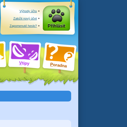
Výhody účtu
Založit nový účet
Přihlásit
Zapomenuté heslo?
V
tipy
P
oradna