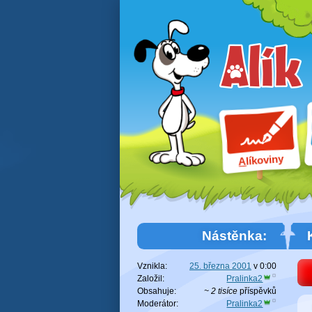
líkoviny
A
Nástěnka:
Vznikla:
25. března 2001
v
0:00
Založil:
Pralinka2
Obsahuje:
~ 2 tisíce
příspěvků
Moderátor:
Pralinka2