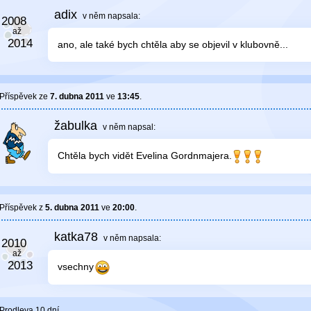
adix
v něm
napsala:
ano, ale také bych chtěla aby se objevil v klubovně...
Příspěvek ze
7. dubna 2011
ve
13:45
.
žabulka
v něm
napsal:
Chtěla bych vidět Evelina Gordnmajera.
Příspěvek z
5. dubna 2011
ve
20:00
.
katka78
v něm
napsala:
vsechny
Prodleva 10 dní.