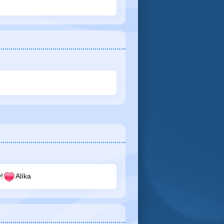
!
Alíka