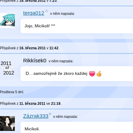
Příspěvek z
18. března 2011
v
7:23
.
terqa012
v něm
napsala:
Jojo, Micíkoli! ^^
Příspěvek z
16. března 2011
v
11:42
.
Rikkísek0
v něm
napsala:
:D....samozřejmě že zkoro každej
Prodleva 5 dní.
Příspěvek z
11. března 2011
ve
21:18
.
Zázrak333
v něm
napsala:
Micíkoli.