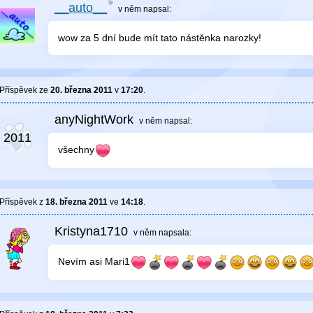
__auto__
v něm
napsal:
wow za 5 dní bude mít tato nástěnka narozky!
Příspěvek ze
20. března 2011
v
17:20
.
anyNightWork
v něm
napsal:
všechny
Příspěvek z
18. března 2011
ve
14:18
.
Kristyna1710
v něm
napsala:
Nevím asi Mari1