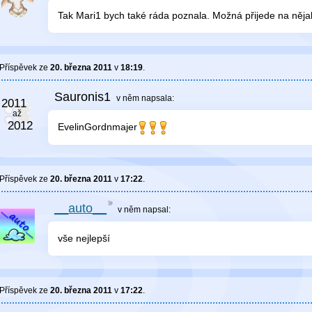
Tak Mari1 bych také ráda poznala. Možná přijede na něja
Příspěvek ze
20. března 2011
v
18:19
.
Sauronis1
v něm
napsala:
EvelinGordnmajer
Příspěvek ze
20. března 2011
v
17:22
.
__auto__
v něm
napsal:
vše nejlepší
Příspěvek ze
20. března 2011
v
17:22
.