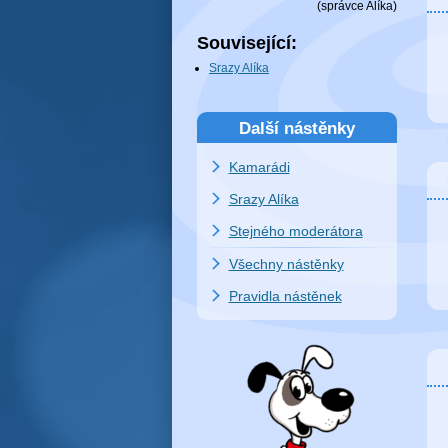
(
správce Alíka
)
Související:
Srazy Alíka
Další nástěnky
Kamarádi
Srazy Alíka
Stejného moderátora
Všechny nástěnky
Pravidla nástěnek