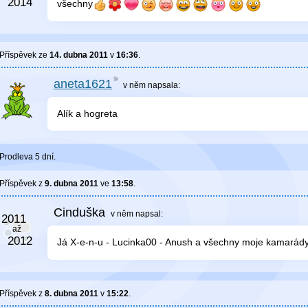
všechny
Příspěvek ze
14. dubna 2011
v
16:36
.
aneta1621
v něm
napsala:
Alík a hogreta
Prodleva 5 dní.
Příspěvek z
9. dubna 2011
ve
13:58
.
Cinduška
v něm
napsal:
Já X-e-n-u - Lucinka00 - Anush a všechny moje kamarády
Příspěvek z
8. dubna 2011
v
15:22
.