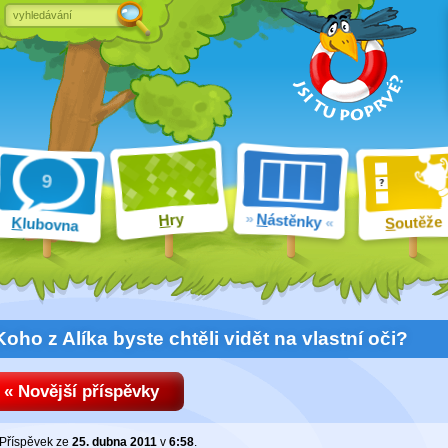
ry
N
ástěnky
H
outěže
K
lubovna
S
Koho z Alíka byste chtěli vidět na vlastní oči?
« Novější příspěvky
Příspěvek ze
25. dubna 2011
v
6:58
.