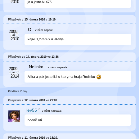
jo a jeste ALX75
Příspěvek z
15. února 2010
v
19:19
.
-O-
v něm
napsal:
kajik01,x-x-x-x a -Keny-
Příspěvek ze
14. února 2010
ve
13:36
.
_Nelinka_
v něm
napsala:
Alíka a pak jeste lidi s kteryma hraju Rodinku
Prodleva 2 dny.
Příspěvek z
12. února 2010
ve
21:00
.
lev55
v něm
napsala:
hodně lidí...
Příspěvek z
11. února 2010
ve
14:10
.