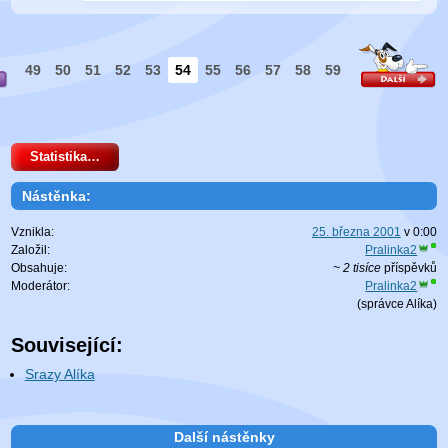
49
50
51
52
53
54
55
56
57
58
59
Statistika…
Nástěnka:
Vznikla:
25. března 2001
v
0:00
Založil:
Pralinka2
Obsahuje:
~ 2 tisíce
příspěvků
Moderátor:
Pralinka2
(
správce Alíka
)
Související:
Srazy Alíka
Další nástěnky