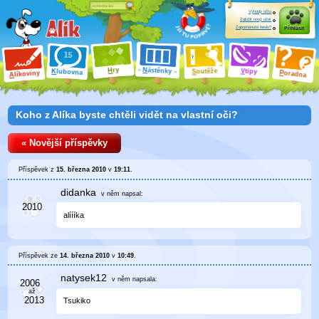
Výhody účtu
Založit nový účet
Zapomenuté heslo?
Přihlásit
ry
N
ástěnky
H
outěže
V
tipy
K
lubovna
S
P
líkoviny
oradna
A
Koho z Alíka byste chtěli vidět na vlastní oči?
« Novější příspěvky
Příspěvek z
15. března 2010
v
19:11
.
didanka
v něm
napsal:
alíííka
Příspěvek ze
14. března 2010
v
10:49
.
natysek12
v něm
napsala:
Tsukiko