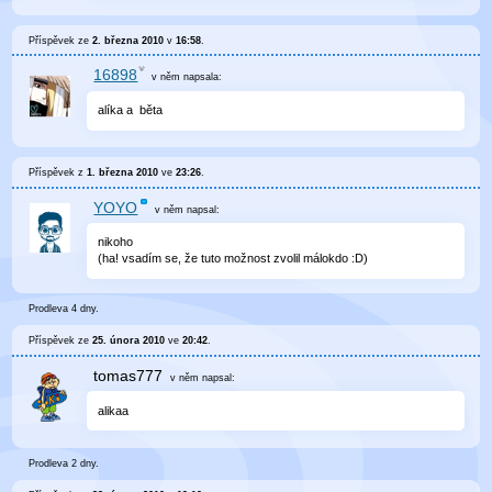
Příspěvek ze
2. března 2010
v
16:58
.
16898
v něm
napsala:
alíka a běta
Příspěvek z
1. března 2010
ve
23:26
.
YOYO
v něm
napsal:
nikoho
(ha! vsadím se, že tuto možnost zvolil málokdo :D)
Prodleva 4 dny.
Příspěvek ze
25. února 2010
ve
20:42
.
tomas777
v něm
napsal:
alikaa
Prodleva 2 dny.