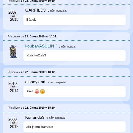
Příspěvek ze
23. února 2010
v
19:10
.
GARFILD9
v něm
napsala:
jirásek
Příspěvek ze
23. února 2010
ve
14:32
.
koubaVASULIN
v něm
napsal:
Pralinku2,993
Příspěvek ze
22. února 2010
v
18:42
.
disneyland
v něm
napsala:
Alika.
Příspěvek ze
22. února 2010
v
15:10
.
Konanda9
v něm
napsala:
alik je muj kamarat