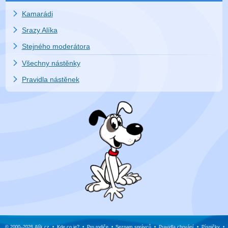
Kamarádi
Srazy Alíka
Stejného moderátora
Všechny nástěnky
Pravidla nástěnek
© 2000–2026
Alík.cz
•
Kde co je?
•
Pro rodiče
•
Seznam správců
•
Pravidla chování
•
Písničky
•