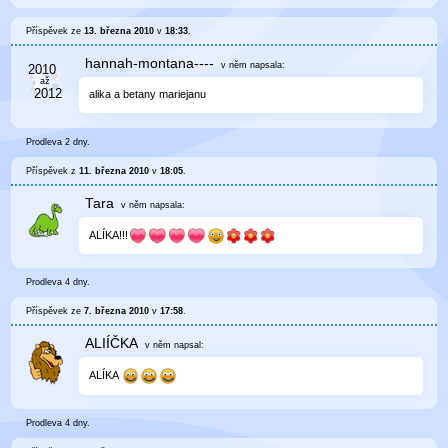
Příspěvek ze
13. března 2010
v
18:33
.
hannah-montana----
v něm
napsala:
alika a betany mariejanu
Prodleva 2 dny.
Příspěvek z
11. března 2010
v
18:05
.
Tara
v něm
napsala:
ALÍKA!!!
Prodleva 4 dny.
Příspěvek ze
7. března 2010
v
17:58
.
ALIÍČKA
v něm
napsal:
ALÍKA
Prodleva 4 dny.