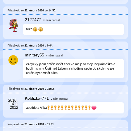
Příspěvek ze
22. února 2010
ve
14:55
.
2127477
v něm
napsal:
alika
Příspěvek ze
22. února 2010
v
0:04
.
minitery55
v něm
napsal:
vždycky jsem chtěla vidět snecka ale je to moje nej kámoška a
bydlím s ní v Ústí nad Labem a chodíme spolu do školy no ale
chtěla bych vidět alíka
Příspěvek ze
21. února 2010
v
19:42
.
Kobližka-771
v něm
napsal:
abcčde a Alíka
Příspěvek ze
21. února 2010
v
11:41
.