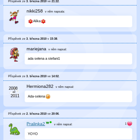
Příspěvek ze
3. března 2010
ve
21:22
.
nikki258
v něm
napsala:
Alíka
Příspěvek ze
3. března 2010
v
15:38
.
mariejana
v něm
napsal:
ada selena a stefani1
Příspěvek ze
3. března 2010
ve
14:02
.
Hermiona282
v něm
napsal:
Ada-selena
Příspěvek ze
2. března 2010
ve
20:06
.
Pralinka2
v něm
napsal:
YOYO