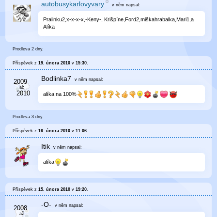
autobusykarlovyvary
v něm
napsal:
Pralinku2,x-x-x-x,-Keny-, Krišpíne,Ford2,miškahrabalka,Mari1,a
Alíka
Prodleva 2 dny.
Příspěvek z
19. února 2010
v
15:30
.
Bodlinka7
v něm
napsal:
alíka na 100%
Prodleva 3 dny.
Příspěvek z
16. února 2010
v
11:06
.
Itik
v něm
napsal:
alíka
Příspěvek z
15. února 2010
v
19:20
.
-O-
v něm
napsal: