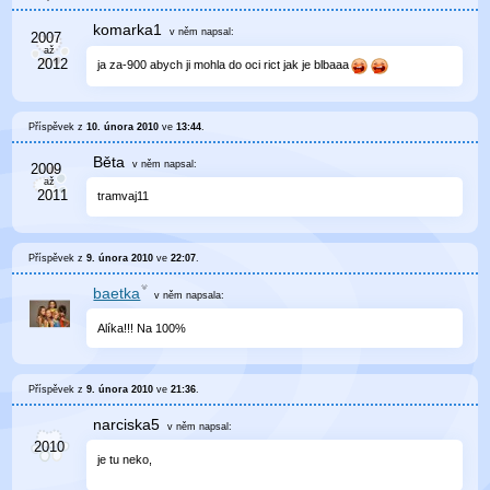
komarka1
v něm
napsal:
ja za-900 abych ji mohla do oci rict jak je blbaaa
Příspěvek z
10. února 2010
ve
13:44
.
Běta
v něm
napsal:
tramvaj11
Příspěvek z
9. února 2010
ve
22:07
.
baetka
v něm
napsala:
Alíka!!! Na 100%
Příspěvek z
9. února 2010
ve
21:36
.
narciska5
v něm
napsal:
je tu neko,