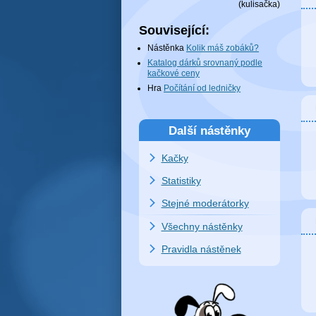
(
kulisačka
)
Související:
Nástěnka
Kolik máš zobáků?
Katalog dárků srovnaný podle
kačkové ceny
Hra
Počítání od ledničky
Další nástěnky
Kačky
Statistiky
Stejné moderátorky
Všechny nástěnky
Pravidla nástěnek