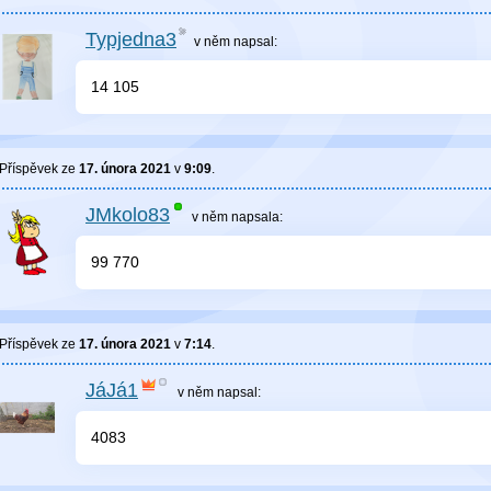
Typjedna3
v něm
napsal:
14 105
Příspěvek ze
17. února 2021
v
9:09
.
JMkolo83
v něm
napsala:
99 770
Příspěvek ze
17. února 2021
v
7:14
.
JáJá1
v něm
napsal:
4083