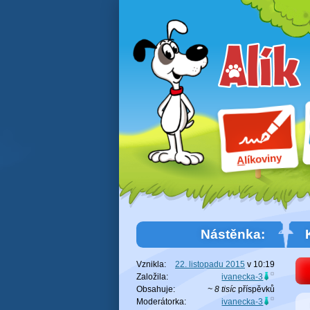
líkoviny
A
Nástěnka:
Vznikla:
22. listopadu 2015
v
10:19
Založila:
ivanecka-3
Obsahuje:
~ 8 tisíc
příspěvků
Moderátorka:
ivanecka-3