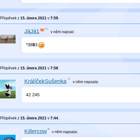
Příspěvek z
15. února 2021
v
7:59
.
JáJá1
v něm
napsal:
*38
8
3
Příspěvek z
15. února 2021
v
7:58
.
KrálíčekSušenka
v něm
napsala:
42 245
Příspěvek z
15. února 2021
v
7:44
.
Killercow
v něm
napsala: