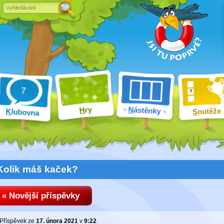
ry
N
ástěnky
H
outěže
K
lubovna
S
Kolik máš kaček?
« Novější příspěvky
Příspěvek ze
17. února 2021
v
9:22
.