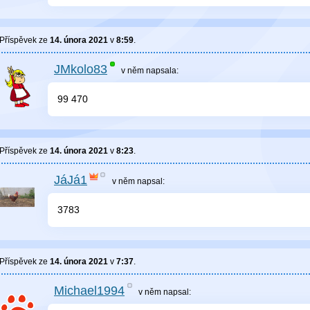
Příspěvek ze
14. února 2021
v
8:59
.
JMkolo83
v něm
napsala:
99 470
Příspěvek ze
14. února 2021
v
8:23
.
JáJá1
v něm
napsal:
3783
Příspěvek ze
14. února 2021
v
7:37
.
Michael1994
v něm
napsal: