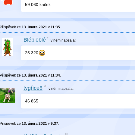
59 060 kaček
Příspěvek ze
13. února 2021
v
11:35
.
Blébleblé
v něm
napsala:
25 320
Příspěvek ze
13. února 2021
v
11:34
.
tygřice8
v něm
napsala:
46 865
Příspěvek ze
13. února 2021
v
9:37
.