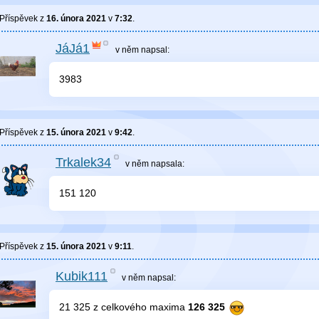
Příspěvek z
16. února 2021
v
7:32
.
JáJá1
v něm
napsal:
3983
Příspěvek z
15. února 2021
v
9:42
.
Trkalek34
v něm
napsala:
151 120
Příspěvek z
15. února 2021
v
9:11
.
Kubik111
v něm
napsal:
21 325 z celkového maxima
126 325