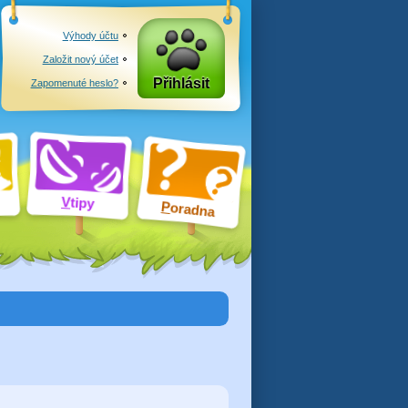
Výhody účtu
Založit nový účet
Přihlásit
Zapomenuté heslo?
V
tipy
P
oradna