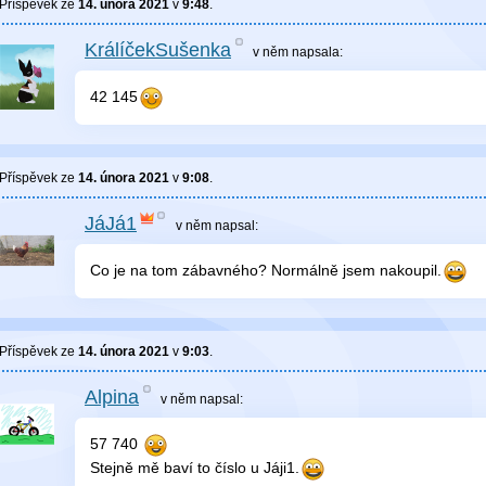
Příspěvek ze
14. února 2021
v
9:48
.
KrálíčekSušenka
v něm
napsala:
42 145
Příspěvek ze
14. února 2021
v
9:08
.
JáJá1
v něm
napsal:
Co je na tom zábavného? Normálně jsem nakoupil.
Příspěvek ze
14. února 2021
v
9:03
.
Alpina
v něm
napsal:
57 740
Stejně mě baví to číslo u Jáji1.