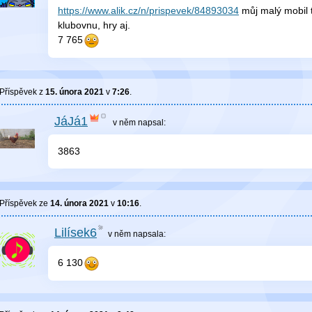
https://www.alik.cz/n/prispevek/84893034
můj malý mobil t
klubovnu, hry aj.
7 765
Příspěvek z
15. února 2021
v
7:26
.
JáJá1
v něm
napsal:
3863
Příspěvek ze
14. února 2021
v
10:16
.
Lilísek6
v něm
napsala:
6 130