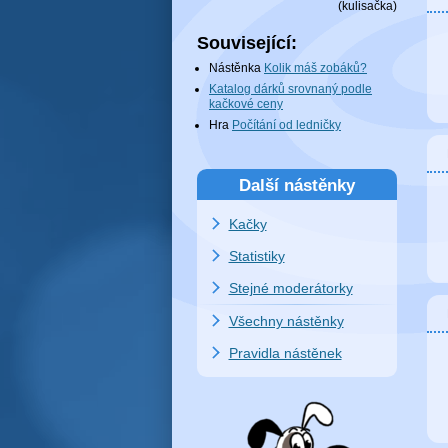
(
kulisačka
)
Související:
Nástěnka
Kolik máš zobáků?
Katalog dárků srovnaný podle
kačkové ceny
Hra
Počítání od ledničky
Další nástěnky
Kačky
Statistiky
Stejné moderátorky
Všechny nástěnky
Pravidla nástěnek