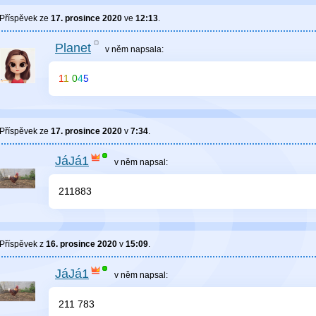
Příspěvek ze
17. prosince 2020
ve
12:13
.
Planet
v něm
napsala:
1
1
0
4
5
Příspěvek ze
17. prosince 2020
v
7:34
.
JáJá1
v něm
napsal:
211883
Příspěvek z
16. prosince 2020
v
15:09
.
JáJá1
v něm
napsal:
211 783