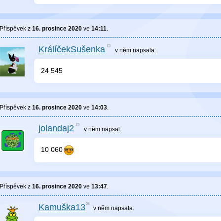
Příspěvek z
16. prosince 2020
ve
14:11
.
KrálíčekSušenka
v něm
napsala:
24 545
Příspěvek z
16. prosince 2020
ve
14:03
.
jolandaj2
v něm
napsal:
10 060
Příspěvek z
16. prosince 2020
ve
13:47
.
Kamuška13
v něm
napsala: