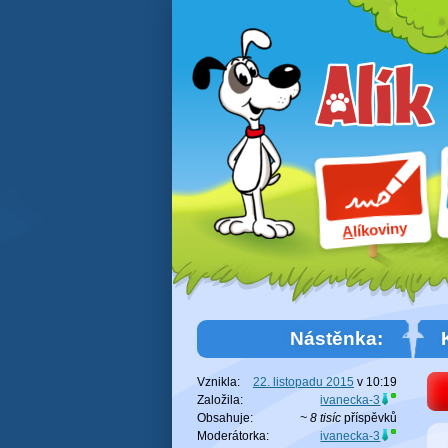
líkoviny
A
Nástěnka:
Vznikla:
22. listopadu 2015
v
10:19
Založila:
ivanecka-3
Obsahuje:
~ 8 tisíc
příspěvků
Moderátorka:
ivanecka-3