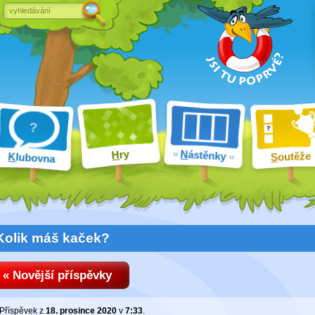
ry
N
ástěnky
H
outěže
K
lubovna
S
Kolik máš kaček?
« Novější příspěvky
Příspěvek z
18. prosince 2020
v
7:33
.