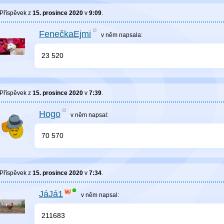
Příspěvek z
15. prosince 2020
v
9:09
.
FenečkaEjmi
v něm
napsala:
23 520
Příspěvek z
15. prosince 2020
v
7:39
.
Hogo
v něm
napsal:
70 570
Příspěvek z
15. prosince 2020
v
7:34
.
JáJá1
v něm
napsal:
211683