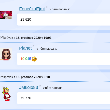
FenečkaEjmi
v něm
napsala:
23 620
Příspěvek z
15. prosince 2020
v
10:03
.
Planet
v něm
napsala:
1
0
0
4
5
Příspěvek z
15. prosince 2020
v
9:18
.
JMkolo83
v něm
napsala:
79 770