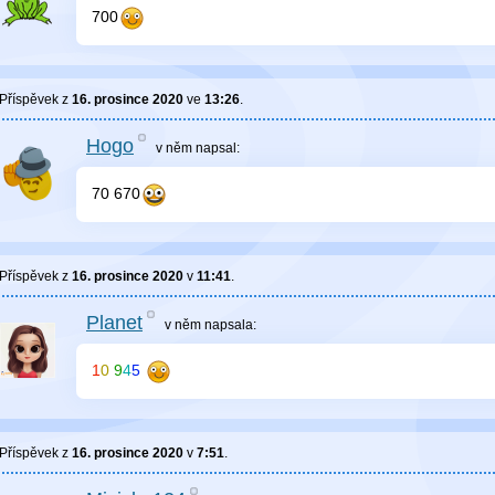
700
Příspěvek z
16. prosince 2020
ve
13:26
.
Hogo
v něm
napsal:
70 670
Příspěvek z
16. prosince 2020
v
11:41
.
Planet
v něm
napsala:
1
0
9
4
5
Příspěvek z
16. prosince 2020
v
7:51
.