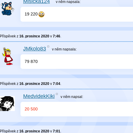
Misicka124
v něm
napsala:
19 220
Příspěvek z
16. prosince 2020
v
7:46
.
JMkolo83
v něm
napsala:
79 870
Příspěvek z
16. prosince 2020
v
7:04
.
MedvidekKiki
v něm
napsal:
20 500
Příspěvek z
16. prosince 2020
v
7:01
.