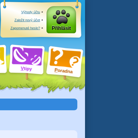
Výhody účtu
Založit nový účet
Přihlásit
Zapomenuté heslo?
V
tipy
P
oradna