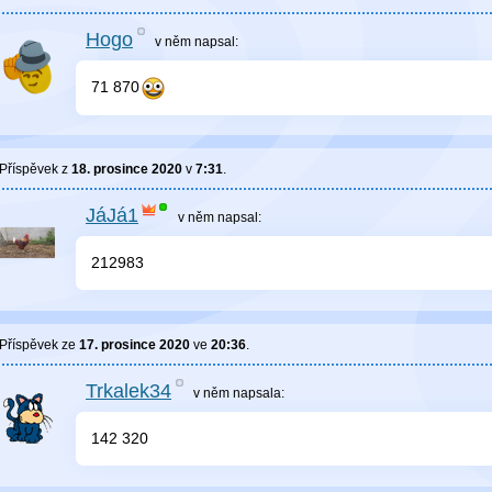
Hogo
v něm
napsal:
71 870
Příspěvek z
18. prosince 2020
v
7:31
.
JáJá1
v něm
napsal:
212983
Příspěvek ze
17. prosince 2020
ve
20:36
.
Trkalek34
v něm
napsala:
142 320