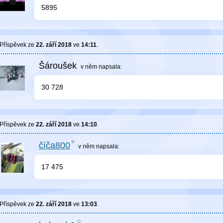
5895
Příspěvek ze
22. září 2018
ve
14:11
.
Šároušek
v něm
napsala:
30 728
Příspěvek ze
22. září 2018
ve
14:10
.
číča800
v něm
napsala:
17 475
Příspěvek ze
22. září 2018
ve
13:03
.