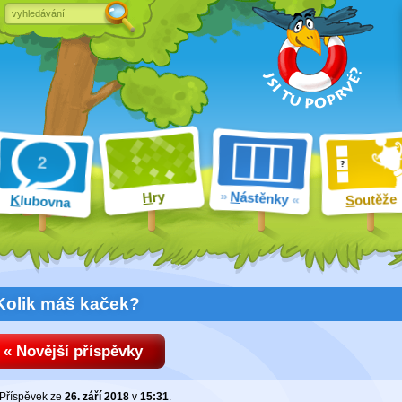
ry
N
ástěnky
H
outěže
K
lubovna
S
Kolik máš kaček?
« Novější příspěvky
Příspěvek ze
26. září 2018
v
15:31
.