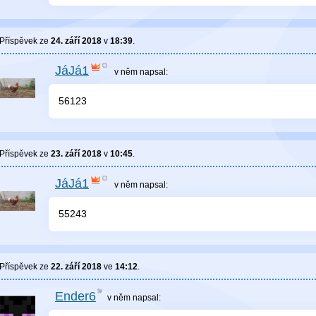
Příspěvek ze
24. září 2018
v
18:39
.
JáJá1
v něm
napsal:
56123
Příspěvek ze
23. září 2018
v
10:45
.
JáJá1
v něm
napsal:
55243
Příspěvek ze
22. září 2018
ve
14:12
.
Ender6
v něm
napsal: