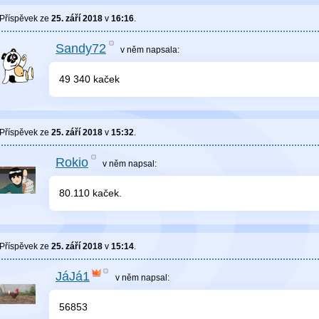
Příspěvek ze
25. září 2018
v
16:16
.
Sandy72
v něm
napsala:
49 340 kaček
Příspěvek ze
25. září 2018
v
15:32
.
Rokio
v něm
napsal:
80.110 kaček.
Příspěvek ze
25. září 2018
v
15:14
.
JáJá1
v něm
napsal:
56853