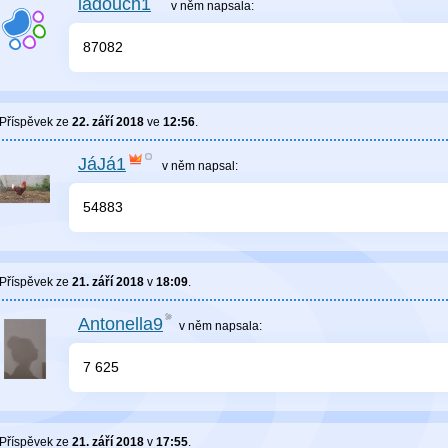
ladouch1
v něm
napsala:
87082
Příspěvek ze
22. září 2018
ve
12:56
.
JáJá1
v něm
napsal:
54883
Příspěvek ze
21. září 2018
v
18:09
.
Antonella9
v něm
napsala:
7 625
Příspěvek ze
21. září 2018
v
17:55
.