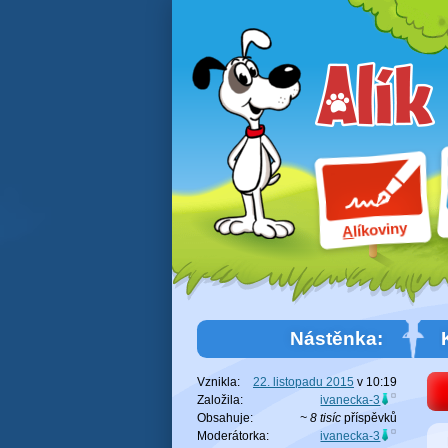
líkoviny
A
Nástěnka:
Vznikla:
22. listopadu 2015
v
10:19
Založila:
ivanecka-3
Obsahuje:
~ 8 tisíc
příspěvků
Moderátorka:
ivanecka-3