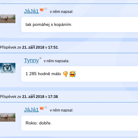
JáJá1
v něm
napsal:
tak pomáhej s kopáním.
Příspěvek ze
21. září 2018
v
17:51
.
Tynny
v něm
napsala:
1 285 hodně málo
Příspěvek ze
21. září 2018
v
17:38
.
JáJá1
v něm
napsal:
Rokio: dobře.