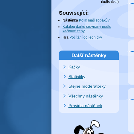
(
kulisačka
)
Související:
Nástěnka
Kolik máš zobáků?
Katalog dárků srovnaný podle
kačkové ceny
Hra
Počítání od ledničky
Další nástěnky
Kačky
Statistiky
Stejné moderátorky
Všechny nástěnky
Pravidla nástěnek