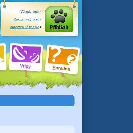
Výhody účtu
Založit nový účet
Přihlásit
Zapomenuté heslo?
V
tipy
P
oradna