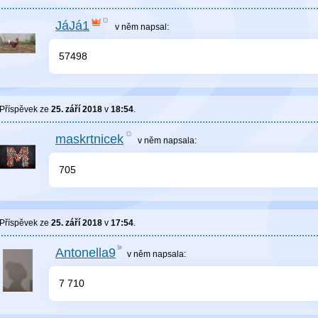
JáJá1
v něm
napsal:
57498
Příspěvek ze
25. září 2018
v
18:54
.
maskrtnicek
v něm
napsala:
705
Příspěvek ze
25. září 2018
v
17:54
.
Antonella9
v něm
napsala:
7 710