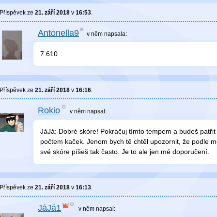
Příspěvek ze
21. září 2018
v
16:53
.
Antonella9
v něm
napsala:
7 610
Příspěvek ze
21. září 2018
v
16:16
.
Rokio
v něm
napsal:
JáJá: Dobré skóre! Pokračuj tímto tempem a budeš patřit 
počtem kaček. Jenom bych tě chtěl upozornit, že podle 
své skóre píšeš tak často. Je to ale jen mé doporučení.
Příspěvek ze
21. září 2018
v
16:13
.
JáJá1
v něm
napsal: