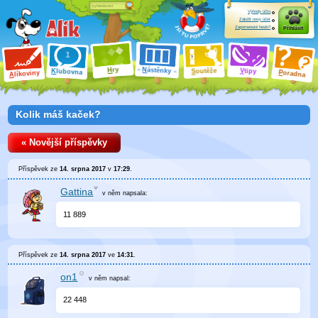
Výhody účtu
Založit nový účet
Zapomenuté heslo?
Přihlásit
ry
N
ástěnky
H
outěže
V
tipy
K
lubovna
S
P
líkoviny
oradna
A
Kolik máš kaček?
« Novější příspěvky
Příspěvek ze
14. srpna 2017
v
17:29
.
Gattina
v něm
napsala:
11 889
Příspěvek ze
14. srpna 2017
ve
14:31
.
on1
v něm
napsal:
22 448