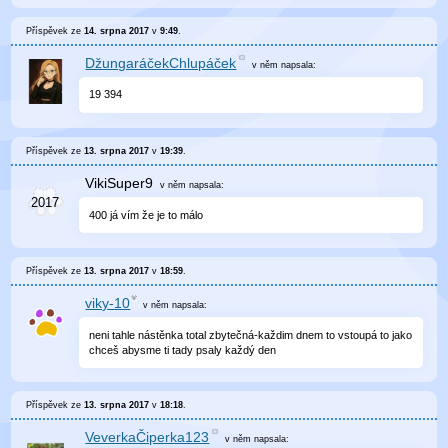
Příspěvek ze
14. srpna 2017
v
9:49
.
DžungaráčekChlupáček
v něm
napsala:
19 394
Příspěvek ze
13. srpna 2017
v
19:39
.
VikiSuper9
v něm
napsala:
400 já vím že je to málo
Příspěvek ze
13. srpna 2017
v
18:59
.
viky-10
v něm
napsala:
neni tahle nástěnka total zbytečná-každim dnem to vstoupá to jako
chceš abysme ti tady psaly každý den
Příspěvek ze
13. srpna 2017
v
18:18
.
VeverkaČiperka123
v něm
napsala: