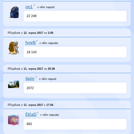
on1
v něm
napsal:
22 248
Příspěvek z
12. srpna 2017
ve
2:05
.
fyrefli
v něm
napsala:
18 143
Příspěvek z
11. srpna 2017
ve
20:38
.
šipín
v něm
napsal:
2072
Příspěvek z
11. srpna 2017
v
17:04
.
ElčaD
v něm
napsala:
682