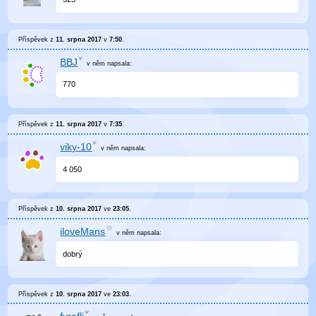
Příspěvek z
11. srpna 2017
v
7:50
.
BBJ
v něm
napsala:
770
Příspěvek z
11. srpna 2017
v
7:35
.
viky-10
v něm
napsala:
4 050
Příspěvek z
10. srpna 2017
ve
23:05
.
iloveMans
v něm
napsala:
dobrý
Příspěvek z
10. srpna 2017
ve
23:03
.