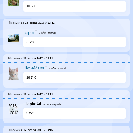
10 656
Příspěvek ze
13. srpna 2017
v
11:46
.
šipín
v něm
napsal:
2128
Příspěvek z
12. srpna 2017
v
16:21
.
iloveMans
v něm
napsala:
16 746
Příspěvek z
12. srpna 2017
v
16:11
.
tlapka44
v něm
napsala:
3 220
Příspěvek z
12. srpna 2017
v
10:16
.