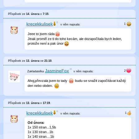
Příspěvek ze
14. února
v
7:15
.
krecekkulisek
v něm
napsala:
Jeee to jsem ráda
Jinak promiň ze ti do toho kecám, ale dozapočítala bych leden,
protože není a pak únor
Příspěvek ze
13. února
ve
21:10
.
JasmineFox
v něm
napsala:
Ahoj,převzala jsem to tady
budu se snažit započítávat každý
den nebo obden.
Příspěvek ze
13. února
v
17:19
.
krecekkulisek
v něm
napsala:
Od února:
1x 150 stran...1,5b
1x 130 stran...1b
1x 140 stran....1b