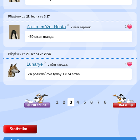
Příspěvek ze
27. ledna
ve
3:17
.
Za_to_může_Rosťa
v něm
napsala:
450 stran manga
Příspěvek ze
26. ledna
ve
20:37
.
Lunarye
v něm
napsala:
Za poslední dva týdny 1 874 stran
1
2
3
4
5
6
7
8
Statistika…