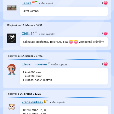
JáJá1
v něm
napsal:
2krát komiks
Příspěvek ze
17. března
v
18:57
.
Cirilla12
v něm
napsala:
Začnu asi od března. To je 4000 cca
250 denně průměrm
Příspěvek ze
17. března
v
17:06
.
Eleven_Forever
v něm
napsala:
1 krat 600 stran
3 krat 380 stran
1 krat asi cca 200 stran
Příspěvek z
16. března
v
11:21
.
krecekkulisek
v něm
napsala:
1x 250 stran...2,5b
1x 270 stran...2,5b