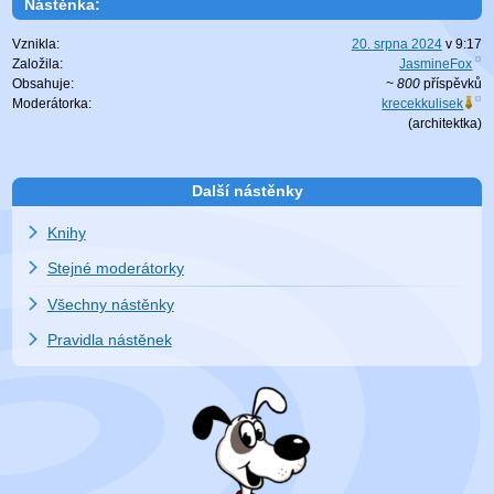
Nástěnka:
Vznikla:
20. srpna 2024
v
9:17
Založila:
JasmineFox
Obsahuje:
~ 800
příspěvků
Moderátorka:
krecekkulisek
(
architektka
)
Další nástěnky
Knihy
Stejné moderátorky
Všechny nástěnky
Pravidla nástěnek