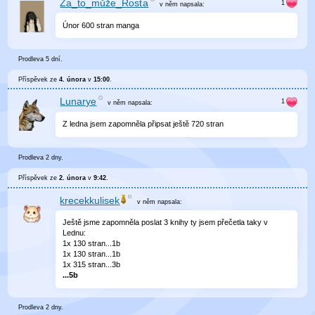
Za_to_může_Rosťa
v něm
napsala:
Únor 600 stran manga
Prodleva 5 dní.
Příspěvek ze
4. února
v
15:00
.
Lunarye
v něm
napsala:
Z ledna jsem zapomněla připsat ještě 720 stran
Prodleva 2 dny.
Příspěvek ze
2. února
v
9:42
.
krecekkulisek
v něm
napsala:
Ještě jsme zapomněla poslat 3 knihy ty jsem přečetla taky v
Lednu:
1x 130 stran...1b
1x 130 stran...1b
1x 315 stran...3b
...5b
Prodleva 2 dny.