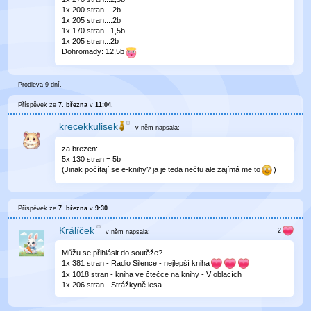
1x 200 stran....2b
1x 205 stran....2b
1x 170 stran...1,5b
1x 205 stran...2b
Dohromady: 12,5b
Prodleva 9 dní.
Příspěvek ze
7. března
v
11:04
.
krecekkulisek
v něm
napsala:
za brezen:
5x 130 stran = 5b
(Jinak počítají se e-knihy? ja je teda nečtu ale zajímá me to
)
Příspěvek ze
7. března
v
9:30
.
Králíček
v něm
napsala:
Můžu se přihlásit do soutěže?
1x 381 stran - Radio Silence - nejlepší kniha
1x 1018 stran - kniha ve čtečce na knihy - V oblacích
1x 206 stran - Strážkyně lesa