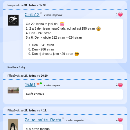
Příspěvek ze
31. ledna
v
17:36
.
Cirilla12
v něm
napsala:
Od 22. ledna to je 9 dní
1, 2 a 3 den jsem nepočítala, odhad asi 150 stran
4. Den - 243 stran
5 a 6. Den - oboje 312 stran = 624 stran
Den - 341 stran
Den - 286 stran
Den, tj dneska je to 429 stran
Prodleva 4 dny.
Příspěvek ze
27. ledna
ve
20:20
.
JáJá1
v něm
napsal:
4krát komiks
Příspěvek ze
27. ledna
ve
4:13
.
Za_to_může_Rosťa
v něm
napsala:
400 stran manga