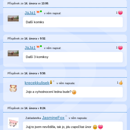
Příspěvek ze
14. února
ve
13:00
.
JáJá1
v něm
napsal:
Další komiks
Příspěvek ze
14. února
v
9:52
.
JáJá1
v něm
napsal:
Další 3 komiksy
Příspěvek ze
14. února
v
9:50
.
krecekkulisek
v něm
napsala:
Jojo a vyhodnocení ledna bude?
Příspěvek ze
14. února
v
8:24
.
JasmineFox
v něm
napsala:
Jujj to jsem nevěděla, tak jo, jdu započítat únor