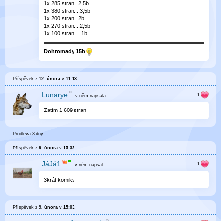
1x 285 stran...2,5b
1x 380 stran....3,5b
1x 200 stran...2b
1x 270 stran....2,5b
1x 100 stran.....1b
Dohromady 15b
Příspěvek z
12. února
v
11:13
.
Lunarye
v něm
napsala:
Zatím 1 609 stran
Prodleva 3 dny.
Příspěvek z
9. února
v
15:32
.
JáJá1
v něm
napsal:
3krát komiks
Příspěvek z
9. února
v
15:03
.