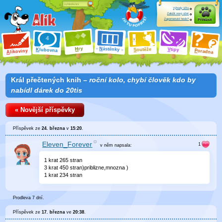
Výhody účtu
Založit nový účet
Zapomenuté heslo?
Přihlásit
ry
N
ástěnky
H
outěže
V
tipy
K
lubovna
S
P
líkoviny
oradna
A
Král přečtených knih –
roční kolo, chybí člověk kdo by
nabídl dárek do 20tis
« Novější příspěvky
Příspěvek ze
24. března
v
15:20
.
Eleven_Forever
v něm
napsala:
1 krat 265 stran
3 krat 450 stran)priblizne,mnozna )
1 krat 234 stran
Prodleva 7 dní.
Příspěvek ze
17. března
ve
20:38
.