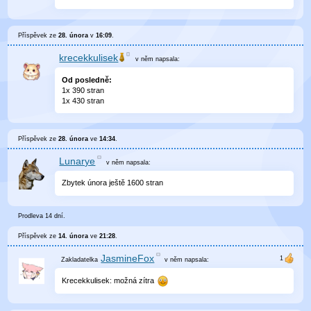
Příspěvek ze
28. února
v
16:09
.
krecekkulisek
v něm
napsala:
Od posledně:
1x 390 stran
1x 430 stran
Příspěvek ze
28. února
ve
14:34
.
Lunarye
v něm
napsala:
Zbytek února ještě 1600 stran
Prodleva 14 dní.
Příspěvek ze
14. února
ve
21:28
.
JasmineFox
v něm
napsala:
Krecekkulisek: možná zítra