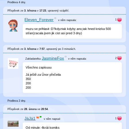
Prodleva 4 dny.
Příspěvek ze
3. března
v
17:23
, upravený
vzápětí
.
Eleven_Forever
v něm
napsala:
muzu se prihlasit :D?kdyztak kdyby ano,tak hned knizka 500
stŕan(zacala jsem jik cist asi pred 3 dny)
Příspěvek ze
3. března
v
7:57
, upravený
po 3 minutách
.
JasmineFox
v něm
napsala:
Všechno zapisuuu
Já ještě za Únor přečetla
350
200
200
Prodleva 2 dny.
Příspěvek ze
28. února
ve
20:54
.
JáJá1
v něm
napsal:
Od minule: 4krát komiks