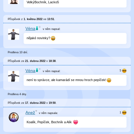
VelkýBochník, Lacko5
Příspěvek z
1. května 2022
ve
13:51
.
Véna
v něm
napsal:
nějaké novinky?
Prodleva 10 dní.
Příspěvek ze
21. dubna 2022
v
18:38
.
Véna
v něm
napsal:
není to správce, ale kamarádí se mnou hroch pepíček!
Prodleva 4 dny.
Příspěvek ze
17. dubna 2022
v
19:50
.
Anež
v něm
napsala:
Koalík, Pepíček, Bochník a Alík