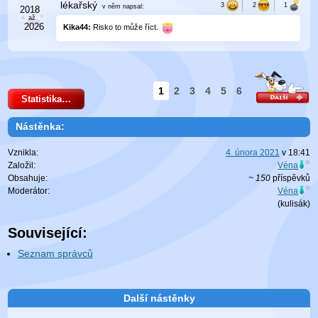
lékařský
v něm
napsal:
Kika44:
Risko to může říct.
1
2
3
4
5
6
Statistika…
Nástěnka:
Vznikla:
4. února 2021
v
18:41
Založil:
Véna
Obsahuje:
~ 150
příspěvků
Moderátor:
Véna
(
kulisák
)
Související:
Seznam správců
Další nástěnky