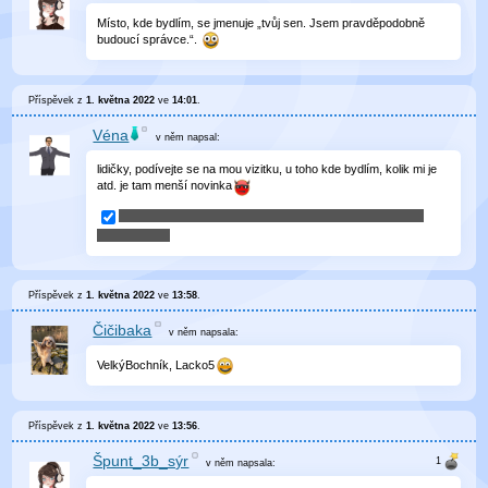
Místo, kde bydlím, se jmenuje „tvůj sen. Jsem pravděpodobně
budoucí správce.“.
Příspěvek z
1. května 2022
ve
14:01
.
Véna
v něm
napsal:
lidičky, podívejte se na mou vizitku, u toho kde bydlím, kolik mi je
atd. je tam menší novinka
Příspěvek z
1. května 2022
ve
13:58
.
Čičibaka
v něm
napsala:
VelkýBochník, Lacko5
Příspěvek z
1. května 2022
ve
13:56
.
Špunt_3b_sýr
v něm
napsala: