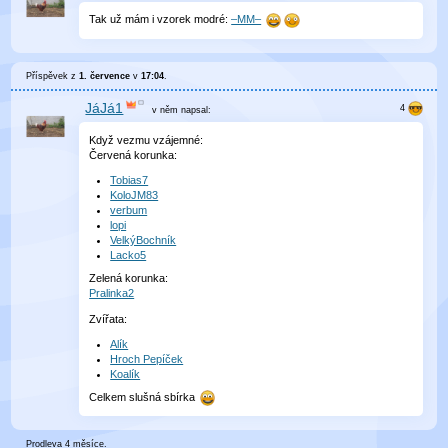
Tak už mám i vzorek modré:
–MM–
Příspěvek z
1. července
v
17:04
.
JáJá1
v něm
napsal:
Když vezmu vzájemné:
Červená korunka:
Tobias7
KoloJM83
verbum
lopi
VelkýBochník
Lacko5
Zelená korunka:
Pralinka2
Zvířata:
Alík
Hroch Pepíček
Koalík
Celkem slušná sbírka
Prodleva 4 měsíce.