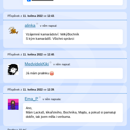
Příspěvek z
11. května 2022
ve
12:43
.
alinka
v něm
napsal:
Vzájemné kamarádství: VelkýBochník
S kým kamarádíš: Všichni správci
Příspěvek z
11. května 2022
ve
12:40
.
MedvidekKiki
v něm
napsal:
Já mám pralinku
Příspěvek z
11. května 2022
ve
12:39
.
Ema_P
v něm
napsala:
Ano,
Mám Lacka5, lékařského, Bochníka, Majdu, a pokud si pamatuji
dobře, tak jsem měla i verbuma.