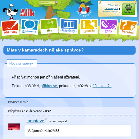
Výhody účtu
Založit nový účet
Zapomenuté heslo?
Přihlásit
ry
N
ástěnky
H
outěže
V
tipy
K
lubovna
S
P
líkoviny
oradna
A
Máte v kamarádech nějaké správce?
Nový příspěvek:
Přispívat mohou jen přihlášení uživatelé.
Pokud máš účet,
přihlas se
, pokud ne, můžeš si
účet založit
.
Prodleva měsíc.
Příspěvek ze
2. července
v
8:42
.
Iamsteve
v něm
napsal:
Vzájemné: KoloJM83