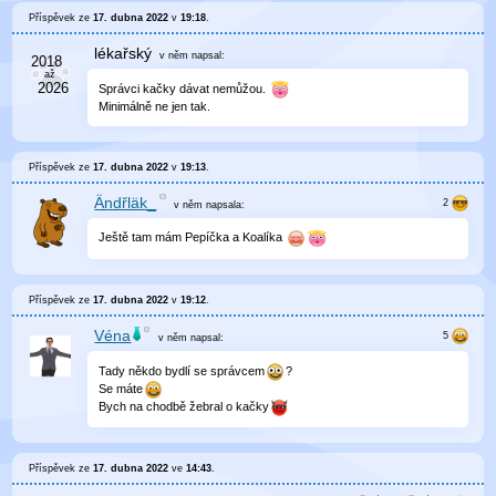
Příspěvek ze
17. dubna 2022
v
19:18
.
lékařský
v něm
napsal:
Správci kačky dávat nemůžou.
Minimálně ne jen tak.
Příspěvek ze
17. dubna 2022
v
19:13
.
Ändřläk_
v něm
napsala:
Ještě tam mám Pepíčka a Koalíka
Příspěvek ze
17. dubna 2022
v
19:12
.
Véna
v něm
napsal:
Tady někdo bydlí se správcem
?
Se máte
Bych na chodbě žebral o kačky
Příspěvek ze
17. dubna 2022
ve
14:43
.