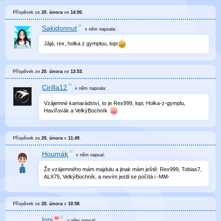
Příspěvek ze
20. února
ve
14:00
.
Sakidonnut
v něm
napsala:
Jájá, rex, holka z gympluu, lopi
Příspěvek ze
20. února
ve
13:53
.
Cirilla12
v něm
napsala:
Vzájemné kamarádství, to je Rex999, lopi, Holka-z-gymplu,
Havířovák a VelkýBochník
Příspěvek ze
20. února
v
11:49
.
Houmák
v něm
napsal:
Že vzájemného mám majdulu a jinak mám ještě: Rex999, Tobias7,
ALX75, VelkýBochník, a nevím jestli se počítá i -MM-
Příspěvek ze
20. února
v
10:58
.
lopi
v něm
napsal: