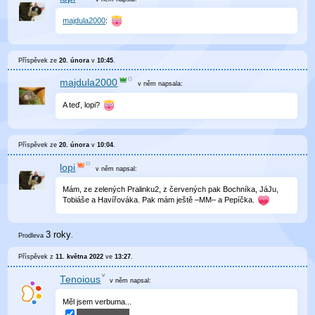
majdula2000
:
Příspěvek ze
20. února
v
10:45
.
majdula2000
v něm
napsala:
A teď, lopi?
Příspěvek ze
20. února
v
10:04
.
lopi
v něm
napsal:
Mám, ze zelených Pralinku2, z červených pak Bochníka, JáJu,
Tobiáše a Havířováka. Pak mám ještě –MM– a Pepíčka.
3 roky
Prodleva
.
Příspěvek z
11. května 2022
ve
13:27
.
Tenoious
v něm
napsal:
Měl jsem verbuma...