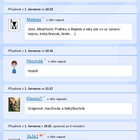
Příspěvek z
1. července
ve
22:23
.
Mateas
v něm
napsal:
Jiste, MinaHoshi, Pralinku a Majdulu a taky par co uz spravci
nejsou, treba Anezak, Arelin... :)
Příspěvek z
1. července
ve
22:16
.
Houmák
v něm
napsal:
Hodně
Příspěvek z
1. července
ve
21:27
.
Klassa7
v něm
napsala:
Vzájemné: Havířovák a VelkýBochník
Příspěvek z
1. července
v
19:23
, upravený
po 6 minutách
.
JáJá1
v něm
napsal: