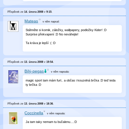
Příspěvek ze
14. února 2008
v
9:15
.
Mateas
v něm
napsal:
Stáhněte si komik, záložky, wallpapery, podložky Kider! :D
Surprise překvapení :D No neváhejte!
Ta kráva je lepší :( :D
Příspěvek ze
13. února 2008
v
19:54
.
Bílý-pegas
v něm
napsala:
magic sport tam mám furt.. a občas i kouzelná brčka :D teď teda
ty brčka :D
Příspěvek ze
13. února 2008
v
18:36
.
Coccinella
v něm
napsala:
Ja tam taky nemam tu bučalenu....:D