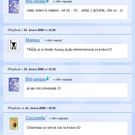
Bílý-pegas
v něm
napsala:
zlatá, týden tu nejdem.. od 16. - 23. .. pháá :) (lyžařák, víte co.. ;))
Příspěvek z
15. února 2008
ve
14:20
.
Mateas
v něm
napsal:
Tfůůůj, je tu kinder fuuuuj, já jdu demonstrovat za krávu!:D
Příspěvek z
15. února 2008
ve
13:18
.
Bílý-pegas
v něm
napsala:
já tak chci shrekááá :D
Příspěvek ze
14. února 2008
v
15:23
.
Coccinella
v něm
napsala:
Chachaaa uz tam je zas ta krava xD