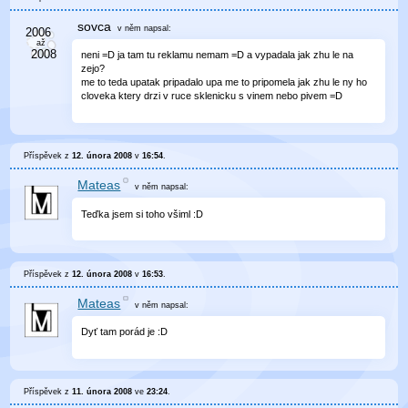
sovca
v něm
napsal:
neni =D ja tam tu reklamu nemam =D a vypadala jak zhu le na
zejo?
me to teda upatak pripadalo upa me to pripomela jak zhu le ny ho
cloveka ktery drzi v ruce sklenicku s vinem nebo pivem =D
Příspěvek z
12. února 2008
v
16:54
.
Mateas
v něm
napsal:
Teďka jsem si toho všiml :D
Příspěvek z
12. února 2008
v
16:53
.
Mateas
v něm
napsal:
Dyť tam porád je :D
Příspěvek z
11. února 2008
ve
23:24
.