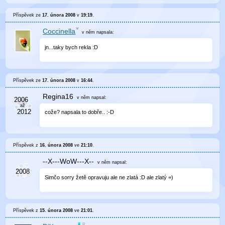
Příspěvek ze
17. února 2008
v
19:19
.
Coccinella
v něm
napsala:
jn...taky bych rekla :D
Příspěvek ze
17. února 2008
v
16:44
.
Regina16
v něm
napsal:
cože? napsala to dobře.. :-D
Příspěvek z
16. února 2008
ve
21:10
.
--X---WoW---X--
v něm
napsal:
Simčo sorry žetě opravuju ale ne zlatá :D ale zlatý =)
Příspěvek z
15. února 2008
ve
21:01
.