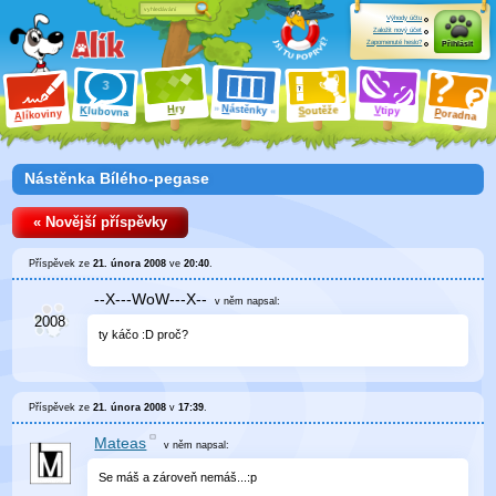
Výhody účtu
Založit nový účet
Zapomenuté heslo?
Přihlásit
ry
N
ástěnky
H
outěže
V
tipy
K
lubovna
S
P
líkoviny
oradna
A
Nástěnka Bílého-pegase
« Novější příspěvky
Příspěvek ze
21. února 2008
ve
20:40
.
--X---WoW---X--
v něm
napsal:
ty káčo :D proč?
Příspěvek ze
21. února 2008
v
17:39
.
Mateas
v něm
napsal:
Se máš a zároveň nemáš...:p