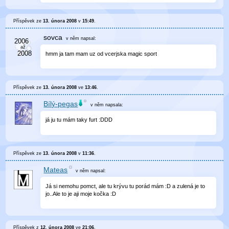
Příspěvek ze
13. února 2008
v
15:49
.
sovca
v něm
napsal:
hmm ja tam mam uz od vcerjska magic sport
Příspěvek ze
13. února 2008
ve
13:46
.
Bílý-pegas
v něm
napsala:
já ju tu mám taky furt :DDD
Příspěvek ze
13. února 2008
v
11:36
.
Mateas
v něm
napsal:
Já si nemohu pomct, ale tu krývu tu porád mám :D a zulená je to
jo..Ale to je aji moje kočka :D
Příspěvek z
12. února 2008
ve
21:06
.