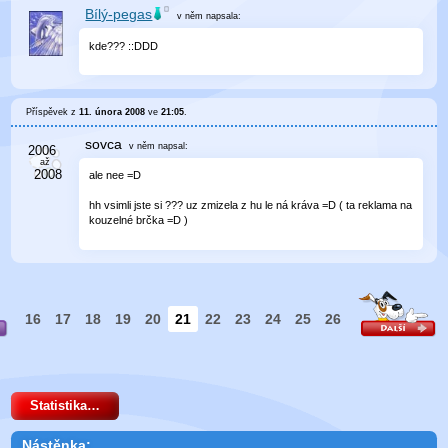
Bílý-pegas
v něm
napsala:
kde??? ::DDD
Příspěvek z
11. února 2008
ve
21:05
.
sovca
v něm
napsal:
ale nee =D
hh vsimli jste si ??? uz zmizela z hu le ná kráva =D ( ta reklama na
kouzelné brčka =D )
16
17
18
19
20
21
22
23
24
25
26
Statistika…
Nástěnka: