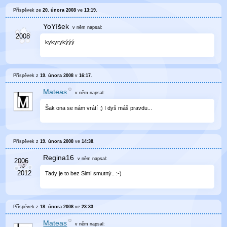
Příspěvek ze
20. února 2008
ve
13:19
.
YoYíšek
v něm
napsal:
kykyrykýýý
Příspěvek z
19. února 2008
v
16:17
.
Mateas
v něm
napsal:
Šak ona se nám vrátí ;) I dyš máš pravdu...
Příspěvek z
19. února 2008
ve
14:38
.
Regina16
v něm
napsal:
Tady je to bez Simí smutný.. :-)
Příspěvek z
18. února 2008
ve
23:33
.
Mateas
v něm
napsal: