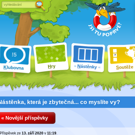
ry
N
ástěnky
H
outěže
K
lubovna
S
Nástěnka, která je zbytečná... co myslíte vy?
« Novější příspěvky
Příspěvek ze
13. září 2020
v
11:19
.