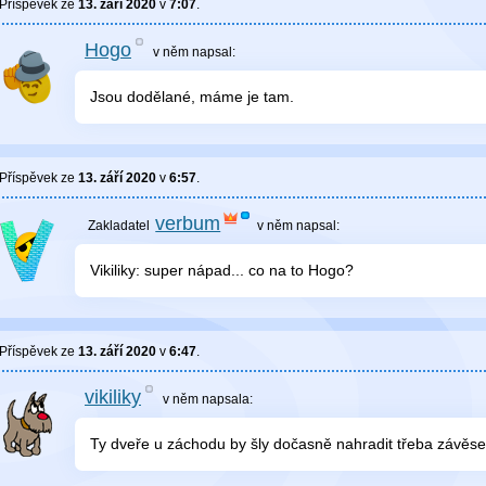
Příspěvek ze
13. září 2020
v
7:07
.
Hogo
v něm
napsal:
Jsou dodělané, máme je tam.
Příspěvek ze
13. září 2020
v
6:57
.
verbum
v něm
napsal:
Vikiliky: super nápad... co na to Hogo?
Příspěvek ze
13. září 2020
v
6:47
.
vikiliky
v něm
napsala:
Ty dveře u záchodu by šly dočasně nahradit třeba závěse