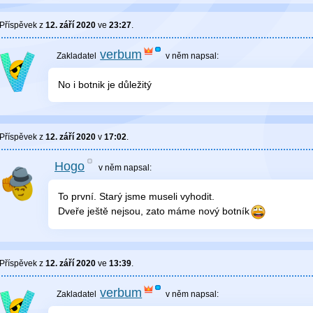
Příspěvek z
12. září 2020
ve
23:27
.
verbum
v něm
napsal:
No i botnik je důležitý
Příspěvek z
12. září 2020
v
17:02
.
Hogo
v něm
napsal:
To první. Starý jsme museli vyhodit.
Dveře ještě nejsou, zato máme nový botník
Příspěvek z
12. září 2020
ve
13:39
.
verbum
v něm
napsal: