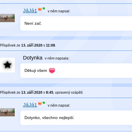
JáJá1
v něm
napsal:
Není zač.
Příspěvek ze
13. září 2020
v
11:08
.
Dotynka
v něm
napsala:
Děkuji všem
Příspěvek ze
13. září 2020
v
8:45
, upravený
vzápětí
.
JáJá1
v něm
napsal:
Dotynko, všechno nejlepší.