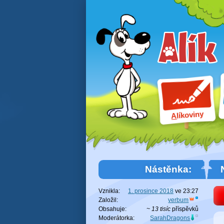
líkoviny
A
Nástěnka:
Vznikla:
1. prosince 2018
ve
23:27
Založil:
verbum
Obsahuje:
~ 13 tisíc
příspěvků
Moderátorka:
SarahDragons