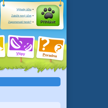
Výhody účtu
Založit nový účet
Přihlásit
Zapomenuté heslo?
V
tipy
P
oradna