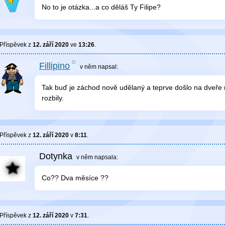
No to je otázka...a co děláš Ty Filipe?
Příspěvek z
12. září 2020
ve
13:26
.
Fillipino
v něm
napsal:
Tak buď je záchod nově udělaný a teprve došlo na dveře 
rozbily.
Příspěvek z
12. září 2020
v
8:11
.
Dotynka
v něm
napsala:
Co?? Dva měsíce ??
Příspěvek z
12. září 2020
v
7:31
.