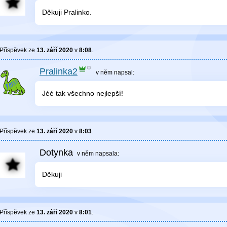
Děkuji Pralinko.
Příspěvek ze
13. září 2020
v
8:08
.
Pralinka2
v něm
napsal:
Jéé tak všechno nejlepší!
Příspěvek ze
13. září 2020
v
8:03
.
Dotynka
v něm
napsala:
Děkuji
Příspěvek ze
13. září 2020
v
8:01
.