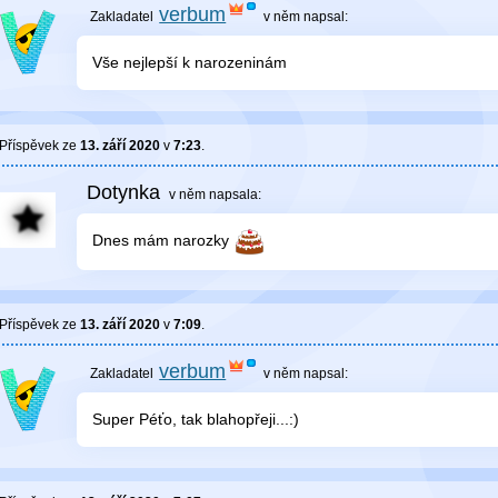
verbum
v něm
napsal:
Vše nejlepší k narozeninám
Příspěvek ze
13. září 2020
v
7:23
.
Dotynka
v něm
napsala:
Dnes mám narozky
Příspěvek ze
13. září 2020
v
7:09
.
verbum
v něm
napsal:
Super Péťo, tak blahopřeji...:)