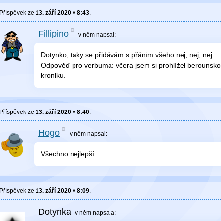
Příspěvek ze
13. září 2020
v
8:43
.
Fillipino
v něm
napsal:
Dotynko, taky se přidávám s přáním všeho nej, nej, nej.
Odpověď pro verbuma: včera jsem si prohlížel berounskou 
kroniku.
Příspěvek ze
13. září 2020
v
8:40
.
Hogo
v něm
napsal:
Všechno nejlepší.
Příspěvek ze
13. září 2020
v
8:09
.
Dotynka
v něm
napsala: