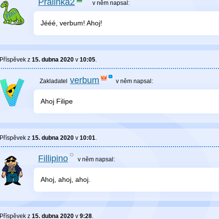
Pralinka2
v něm
napsal:
Jééé, verbum! Ahoj!
Příspěvek z
15. dubna 2020
v
10:05
.
verbum
v něm
napsal:
Ahoj Filipe
Příspěvek z
15. dubna 2020
v
10:01
.
Fillipino
v něm
napsal:
Ahoj, ahoj, ahoj.
Příspěvek z
15. dubna 2020
v
9:28
.