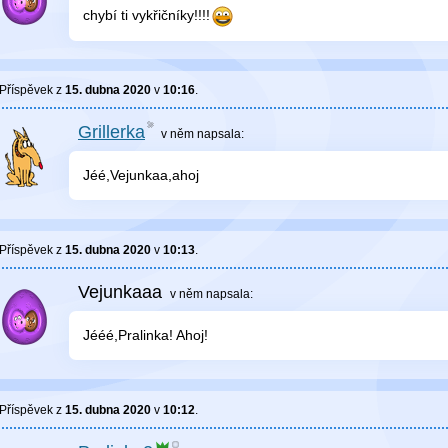
chybí ti vykřičníky!!!!
Příspěvek z
15. dubna 2020
v
10:16
.
Grillerka
v něm
napsala:
Jéé,Vejunkaa,ahoj
Příspěvek z
15. dubna 2020
v
10:13
.
Vejunkaaa
v něm
napsala:
Jééé,Pralinka! Ahoj!
Příspěvek z
15. dubna 2020
v
10:12
.