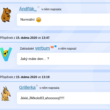
Ändřläk_
v něm
napsala:
Normální
Příspěvek z
15. dubna 2020
ve
13:47
.
verbum
v něm
napsal:
Jaký máte den... ?
Příspěvek z
15. dubna 2020
ve
13:19
.
Grillerka
v něm
napsala:
Jééé,JMkolo83,ahoooooj!!!!!