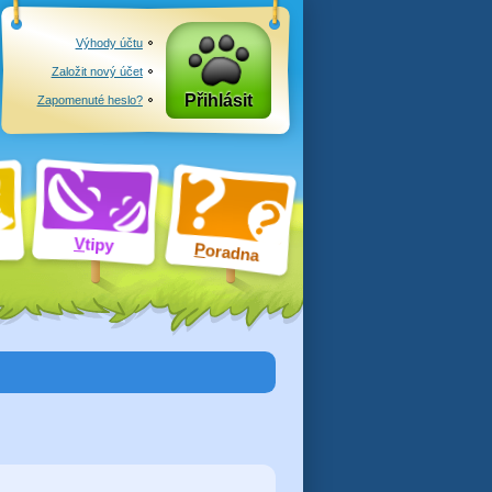
Výhody účtu
Založit nový účet
Přihlásit
Zapomenuté heslo?
V
tipy
P
oradna