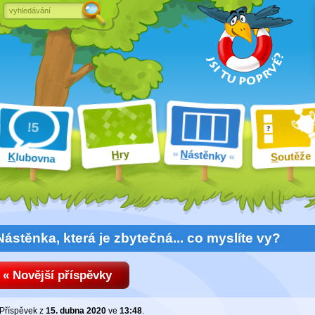
ry
N
ástěnky
H
outěže
K
lubovna
S
Nástěnka, která je zbytečná... co myslíte vy?
« Novější příspěvky
Příspěvek z
15. dubna 2020
ve
13:48
.