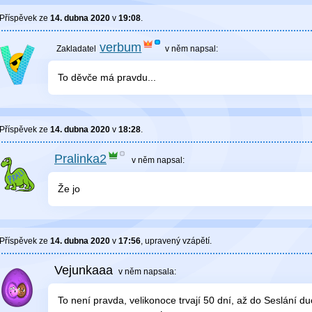
Příspěvek ze
14. dubna 2020
v
19:08
.
verbum
v něm
napsal:
To děvče má pravdu...
Příspěvek ze
14. dubna 2020
v
18:28
.
Pralinka2
v něm
napsal:
Že jo
Příspěvek ze
14. dubna 2020
v
17:56
, upravený
vzápětí
.
Vejunkaaa
v něm
napsala:
To není pravda, velikonoce trvají 50 dní, až do Seslání d