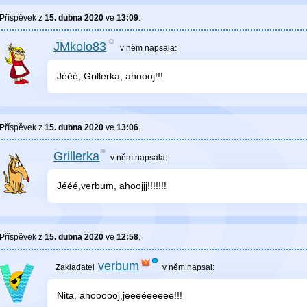
Příspěvek z
15. dubna 2020
ve
13:09
.
JMkolo83
v něm
napsala:
Jééé, Grillerka, ahoooj!!!
Příspěvek z
15. dubna 2020
ve
13:06
.
Grillerka
v něm
napsala:
Jééé,verbum, ahoojjj!!!!!!!
Příspěvek z
15. dubna 2020
ve
12:58
.
verbum
v něm
napsal:
Nita, ahoooooj,jeeeéeeeee!!!