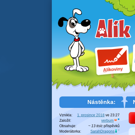
líkoviny
A
Nástěnka:
Vznikla:
1. prosince 2018
ve
23:27
Založil:
verbum
Obsahuje:
~ 13 tisíc
příspěvků
Moderátorka:
SarahDragons