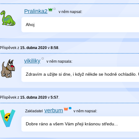
Pralinka2
v něm
napsal:
Ahoj
Příspěvek z
15. dubna 2020
v
8:58
.
vikiliky
v něm
napsala:
Zdravím a užijte si dne, i když někde se hodně ochladilo. 
Příspěvek z
15. dubna 2020
v
5:57
.
verbum
v něm
napsal:
Dobre ráno a všem Vám přeji krásnou středu...