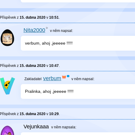
Příspěvek z
15. dubna 2020
v
10:51
.
Nita2000
v něm
napsal:
verbum, ahoj ,jeeeee !!!!!
Příspěvek z
15. dubna 2020
v
10:47
.
verbum
v něm
napsal:
Pralinka, ahoj ,jeeeee !!!!!
Příspěvek z
15. dubna 2020
v
10:29
.
Vejunkaaa
v něm
napsala: