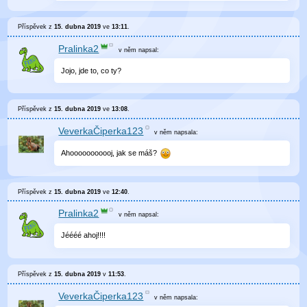
Příspěvek z
15. dubna 2019
ve
13:11
.
Pralinka2
v něm
napsal:
Jojo, jde to, co ty?
Příspěvek z
15. dubna 2019
ve
13:08
.
VeverkaČiperka123
v něm
napsala:
Ahooooooooooj, jak se máš?
Příspěvek z
15. dubna 2019
ve
12:40
.
Pralinka2
v něm
napsal:
Jéééé ahoj!!!!
Příspěvek z
15. dubna 2019
v
11:53
.
VeverkaČiperka123
v něm
napsala: