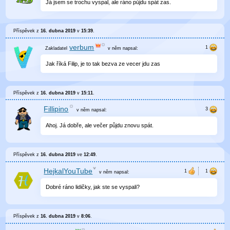
Já jsem se trochu vyspal, ale ráno půjdu spát zas.
Příspěvek z
16. dubna 2019
v
15:39
.
verbum
v něm
napsal:
Jak říká Filip, je to tak bezva ze vecer jdu zas
Příspěvek z
16. dubna 2019
v
15:11
.
Fillipino
v něm
napsal:
Ahoj. Já dobře, ale večer půjdu znovu spát.
Příspěvek z
16. dubna 2019
ve
12:49
.
HejkalYouTube
v něm
napsal:
Dobré ráno lidičky, jak ste se vyspali?
Příspěvek z
16. dubna 2019
v
8:06
.