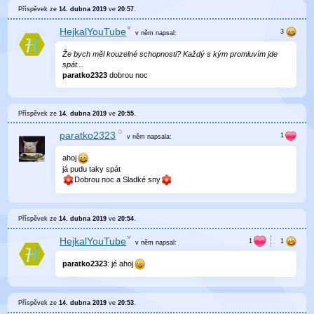
Příspěvek ze
14. dubna 2019
ve
20:57
.
HejkalYouTube
v něm
napsal:
Že bych měl kouzelné schopnosti? Každý s kým promluvím jde
spát...
paratko2323
dobrou noc
Příspěvek ze
14. dubna 2019
ve
20:55
.
paratko2323
v něm
napsala:
ahoj
já pudu taky spát
Dobrou noc a Sladké sny
Příspěvek ze
14. dubna 2019
ve
20:54
.
HejkalYouTube
v něm
napsal:
paratko2323
: jé ahoj
Příspěvek ze
14. dubna 2019
ve
20:53
.