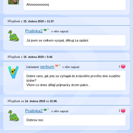
Ahooooooooooj
Příspěvek z
15. dubna 2019
v
11:37
.
Pralinka2
v něm
napsal:
Já jsem se celkem vyspal, děkuji za optání.
Příspěvek z
15. dubna 2019
v
5:44
.
verbum
v něm
napsal:
Dobre rano, jak jste se vyhajali do krásného prvního dne svatého
týdne?
Všem co dnes dělají prijmacky drzim palce...
Příspěvek ze
14. dubna 2019
ve
21:06
.
Pralinka2
v něm
napsal:
Dobrou noc.