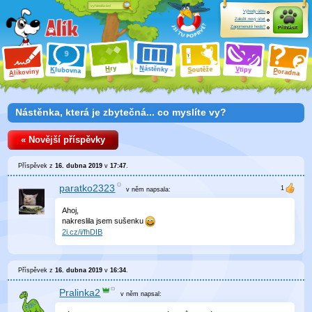
Výhody účtu
Založit nový účet
Zapomenuté heslo?
Přihlásit
ry
N
ástěnky
H
outěže
V
tipy
K
lubovna
S
P
líkoviny
oradna
A
Nástěnka, která je zbytečná... co myslíte vy?
« Novější příspěvky
Příspěvek z
16. dubna 2019
v
17:47
.
paratko2323
v něm
napsala:
Ahoj,
nakreslila jsem sušenku
2i.cz/i/fhDIB
Příspěvek z
16. dubna 2019
v
16:34
.
Pralinka2
v něm
napsal: