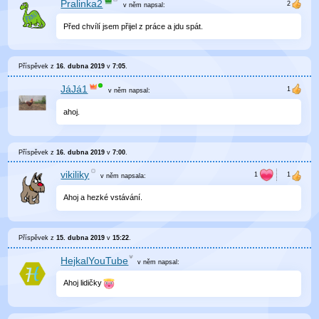
Pralinka2
v něm
napsal:
Před chvílí jsem přijel z práce a jdu spát.
Příspěvek z
16. dubna 2019
v
7:05
.
JáJá1
v něm
napsal:
ahoj.
Příspěvek z
16. dubna 2019
v
7:00
.
vikiliky
v něm
napsala:
Ahoj a hezké vstávání.
Příspěvek z
15. dubna 2019
v
15:22
.
HejkalYouTube
v něm
napsal:
Ahoj lidičky