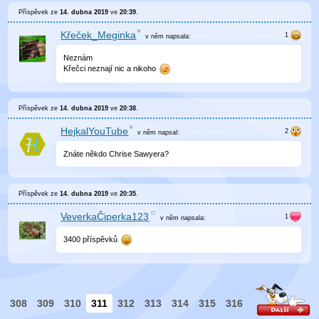
Příspěvek ze
14. dubna 2019
ve
20:39
.
Křeček_Meginka
v něm
napsala:
Neznám
Křečci neznají nic a nikoho
Příspěvek ze
14. dubna 2019
ve
20:38
.
HejkalYouTube
v něm
napsal:
Znáte někdo Chrise Sawyera?
Příspěvek ze
14. dubna 2019
ve
20:35
.
VeverkaČiperka123
v něm
napsala:
3400 příspěvků
308
309
310
311
312
313
314
315
316