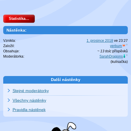
Statistika…
Nástěnka:
Vznikla:
1. prosince 2018
ve
23:27
Založil:
verbum
Obsahuje:
~ 13 tisíc
příspěvků
Moderátorka:
SarahDragons
(
kulisačka
)
Další nástěnky
Stejné moderátorky
Všechny nástěnky
Pravidla nástěnek