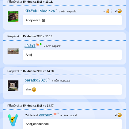
Příspěvek z
15. dubna 2019
v
15:11
.
Křeček_Meginka
v něm
napsala:
Ahoj křečci 🐹
Příspěvek z
15. dubna 2019
v
15:10
.
JáJá1
v něm
napsal:
Ahoj
Příspěvek z
15. dubna 2019
ve
14:28
.
paratko2323
v něm
napsala:
ahoj
Příspěvek z
15. dubna 2019
ve
13:47
.
verbum
v něm
napsal:
Ahoj jeeeeeeeee.