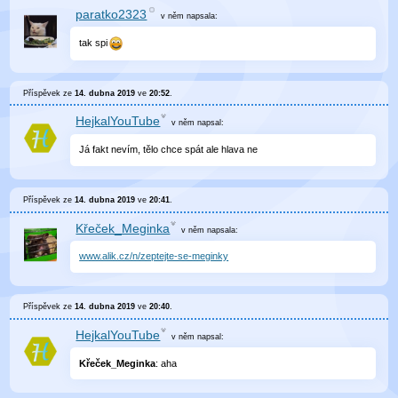
paratko2323
v něm
napsala:
tak spi
Příspěvek ze
14. dubna 2019
ve
20:52
.
HejkalYouTube
v něm
napsal:
Já fakt nevím, tělo chce spát ale hlava ne
Příspěvek ze
14. dubna 2019
ve
20:41
.
Křeček_Meginka
v něm
napsala:
www.alik.cz/n/zeptejte-se-meginky
Příspěvek ze
14. dubna 2019
ve
20:40
.
HejkalYouTube
v něm
napsal:
Křeček_Meginka
: aha