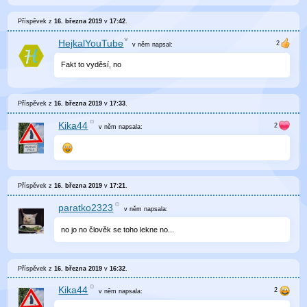
Příspěvek z
16. března 2019
v
17:42
.
HejkalYouTube
v něm
napsal:
Fakt to vyděsí, no
Příspěvek z
16. března 2019
v
17:33
.
Kika44
v něm
napsala:
Příspěvek z
16. března 2019
v
17:21
.
paratko2323
v něm
napsala:
no jo no člověk se toho lekne no...
Příspěvek z
16. března 2019
v
16:32
.
Kika44
v něm
napsala: