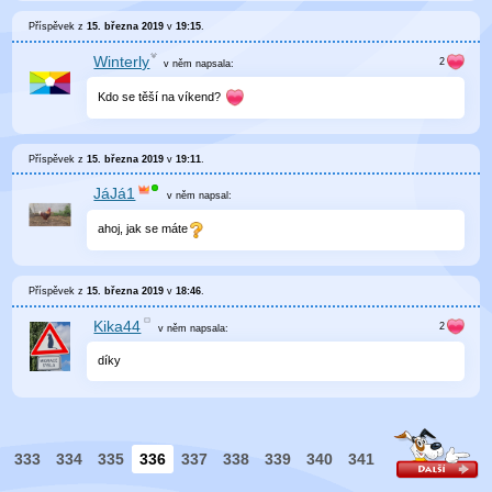
Příspěvek z
15. března 2019
v
19:15
.
Winterly
v něm
napsala:
Kdo se těší na víkend?
Příspěvek z
15. března 2019
v
19:11
.
JáJá1
v něm
napsal:
ahoj, jak se máte
Příspěvek z
15. března 2019
v
18:46
.
Kika44
v něm
napsala:
díky
333
334
335
336
337
338
339
340
341