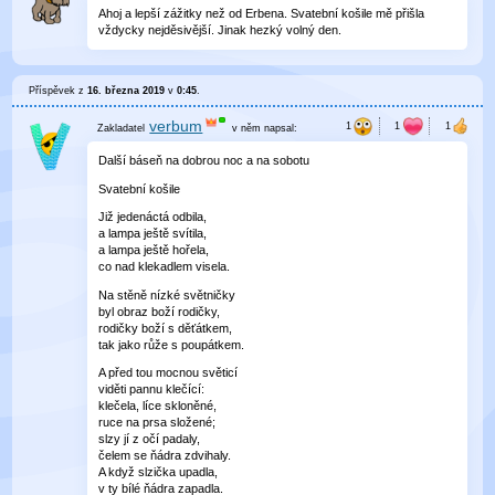
Ahoj a lepší zážitky než od Erbena. Svatební košile mě přišla
vždycky nejděsivější. Jinak hezký volný den.
Příspěvek z
16. března 2019
v
0:45
.
verbum
v něm
napsal:
Další báseň na dobrou noc a na sobotu
Svatební košile
Již jedenáctá odbila,
a lampa ještě svítila,
a lampa ještě hořela,
co nad klekadlem visela.
Na stěně nízké světničky
byl obraz boží rodičky,
rodičky boží s děťátkem,
tak jako růže s poupátkem.
A před tou mocnou světicí
viděti pannu klečící:
klečela, líce skloněné,
ruce na prsa složené;
slzy jí z očí padaly,
čelem se ňádra zdvihaly.
A když slzička upadla,
v ty bílé ňádra zapadla.