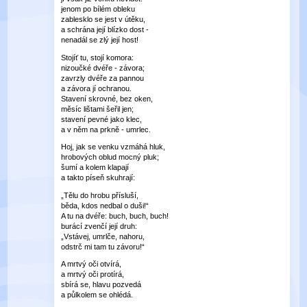
jenom po bílém obleku
zablesklo se jest v útěku,
a schrána její blízko dost -
nenadál se zlý její host!
Stojíť tu, stojí komora:
nizoučké dvéře - závora;
zavrzly dvéře za pannou
a závora jí ochranou.
Stavení skrovné, bez oken,
měsíc lištami šeřil jen;
stavení pevné jako klec,
a v něm na prkně - umrlec.
Hoj, jak se venku vzmáhá hluk,
hrobových oblud mocný pluk;
šumí a kolem klapají
a takto píseň skuhrají:
„Tělu do hrobu přísluší,
běda, kdos nedbal o duši!“
A tu na dvéře: buch, buch, buch!
burácí zvenčí její druh:
„Vstávej, umrlče, nahoru,
odstrč mi tam tu závoru!“
A mrtvý oči otvírá,
a mrtvý oči protírá,
sbírá se, hlavu pozvedá
a půlkolem se ohlédá.