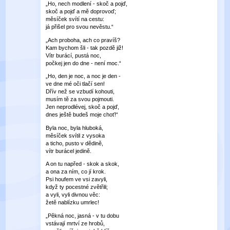
„Ho, nech modlení - skoč a pojď,
skoč a pojď a mě doprovoď;
měsíček svítí na cestu:
já přišel pro svou nevěstu.“
„Ach proboha, ach co pravíš?
Kam bychom šli - tak pozdě již!
Vítr burácí, pustá noc,
počkej jen do dne - není moc.“
„Ho, den je noc, a noc je den -
ve dne mé oči tlačí sen!
Dřív než se vzbudí kohouti,
musím tě za svou pojmouti.
Jen neprodlévej, skoč a pojď,
dnes ještě budeš moje choť!“
Byla noc, byla hluboká,
měsíček svítil z vysoka
a ticho, pusto v dědině,
vítr burácel jedině.
A on tu napřed - skok a skok,
a ona za ním, co jí krok.
Psi houfem ve vsi zavyli,
když ty pocestné zvětřili;
a vyli, vyli divnou věc:
žetě nablízku umrlec!
„Pěkná noc, jasná - v tu dobu
vstávají mrtví ze hrobů,