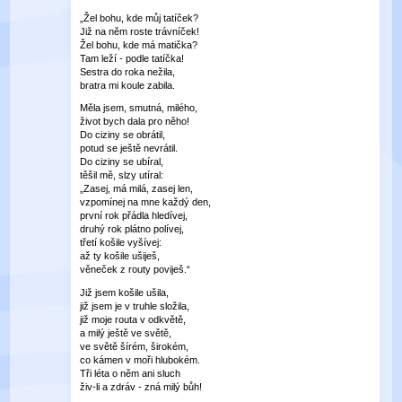
„Žel bohu, kde můj tatíček?
Již na něm roste trávníček!
Žel bohu, kde má matička?
Tam leží - podle tatíčka!
Sestra do roka nežila,
bratra mi koule zabila.
Měla jsem, smutná, milého,
život bych dala pro něho!
Do ciziny se obrátil,
potud se ještě nevrátil.
Do ciziny se ubíral,
těšil mě, slzy utíral:
„Zasej, má milá, zasej len,
vzpomínej na mne každý den,
první rok přádla hledívej,
druhý rok plátno polívej,
třetí košile vyšívej:
až ty košile ušiješ,
věneček z routy poviješ.“
Již jsem košile ušila,
již jsem je v truhle složila,
již moje routa v odkvětě,
a milý ještě ve světě,
ve světě šírém, širokém,
co kámen v moři hlubokém.
Tři léta o něm ani sluch
živ-li a zdráv - zná milý bůh!