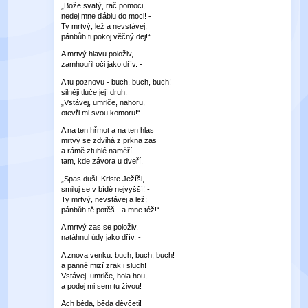
„Bože svatý, rač pomoci,
nedej mne ďáblu do moci! -
Ty mrtvý, lež a nevstávej,
pánbůh ti pokoj věčný dej!“
A mrtvý hlavu položiv,
zamhouřil oči jako dřív. -
A tu poznovu - buch, buch, buch!
silněji tluče její druh:
„Vstávej, umrlče, nahoru,
otevři mi svou komoru!“
A na ten hřmot a na ten hlas
mrtvý se zdvihá z prkna zas
a rámě ztuhlé naměří
tam, kde závora u dveří.
„Spas duši, Kriste Ježíši,
smiluj se v bídě nejvyšší! -
Ty mrtvý, nevstávej a lež;
pánbůh tě potěš - a mne též!“
A mrtvý zas se položiv,
natáhnul údy jako dřív. -
A znova venku: buch, buch, buch!
a panně mizí zrak i sluch!
Vstávej, umrlče, hola hou,
a podej mi sem tu živou!
Ach běda, běda děvčeti!