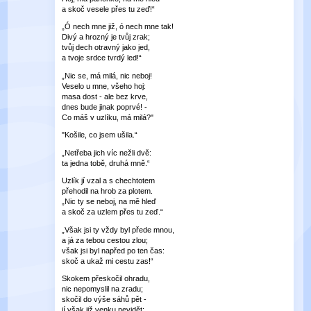
a skoč vesele přes tu zeď!“
„Ó nech mne již, ó nech mne tak!
Divý a hrozný je tvůj zrak;
tvůj dech otravný jako jed,
a tvoje srdce tvrdý led!“
„Nic se, má milá, nic neboj!
Veselo u mne, všeho hoj:
masa dost - ale bez krve,
dnes bude jinak poprvé! -
Co máš v uzlíku, má milá?"
"Košile, co jsem ušila.“
„Netřeba jich víc nežli dvě:
ta jedna tobě, druhá mně.“
Uzlík jí vzal a s chechtotem
přehodil na hrob za plotem.
„Nic ty se neboj, na mě hleď
a skoč za uzlem přes tu zeď.“
„Však jsi ty vždy byl přede mnou,
a já za tebou cestou zlou;
však jsi byl napřed po ten čas:
skoč a ukaž mi cestu zas!“
Skokem přeskočil ohradu,
nic nepomyslil na zradu;
skočil do výše sáhů pět -
jí však již venku nevidět: