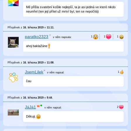
Mě přišla svatební košile nejlepší, ta je asi jediná ve které nikdo
neumřel (ten její přítel už mrtví byl, ten se nepočítá)
Příspěvek z
16. března 2019
v
11:11
.
paratko2323
v něm
napsala:
ahoj baklažáne
Příspěvek z
16. března 2019
v
11:08
.
JsemLilek
v něm
napsal:
čau
Příspěvek z
16. března 2019
v
9:44
.
JáJá1
v něm
napsal:
Děkuji.