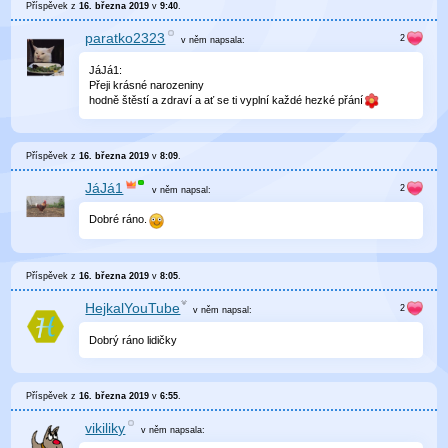
Příspěvek z
16. března 2019
v
9:40
.
paratko2323
v něm
napsala:
JáJá1:
Přeji krásné narozeniny
hodně štěstí a zdraví a ať se ti vyplní každé hezké přání
Příspěvek z
16. března 2019
v
8:09
.
JáJá1
v něm
napsal:
Dobré ráno.
Příspěvek z
16. března 2019
v
8:05
.
HejkalYouTube
v něm
napsal:
Dobrý ráno lidičky
Příspěvek z
16. března 2019
v
6:55
.
vikiliky
v něm
napsala: