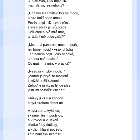
a nežli zvíš, jsou tobě blíž -
má milá, nic se nebojíš?“
„Což bych se bála? Tys se mnou,
a oko boží nade mnou. -
Pověz, můj milý, řekni přec,
živ-li a zdráv je tvůj otec?
Tvůj otec a tvá milá máť,
a ráda-li mě bude znáť?“
„Moc, má panenko, moc se ptáš,
jen honem pojď - však uhlídáš.
Jen honem pojď - čas nečeká,
a cesta naše daleká.
Co máš, má milá, v pravici?“
„Nesu si knížky modlicí.“
„Zahoď je pryč, to modlení
je těžší nežli kamení!
Zahoď je pryč, ať lehce jdeš,
jestli mi postačiti chceš.“
Knížky jí vzal a zahodil,
a byli skokem deset mil.
A byla cesta výšinou,
skalami, lesní pustinou;
a v rokytí a v úskalí
divoké feny štěkaly;
a kulich hlásal pověsti:
žetě nablízku neštěstí. -