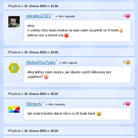
Příspěvek z
15. března 2019
ve
21:34
.
paratko2323
v něm
napsala:
ahoj,
v sobotu ráno budu koukat na auto salon na primě ve 9 hodin
dobrou noc a hezké sny
Příspěvek z
15. března 2019
ve
20:24
.
HejkalYouTube
v něm
napsal:
Ahoj lidičky mám otázku, jak dlouho vydrží Alíkovina bez
vyjádření?
Příspěvek z
15. března 2019
ve
20:15
.
Winterly
v něm
napsala:
tak snad ti budou dávat něco co tě bude bavit
Příspěvek z
15. března 2019
ve
20:10
.