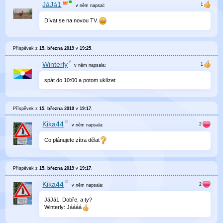
JáJá1
v něm
napsal:
Dívat se na novou TV.
Příspěvek z
15. března 2019
v
19:25
.
Winterly
v něm
napsala:
spát do 10:00 a potom uklízet
Příspěvek z
15. března 2019
v
19:17
.
Kika44
v něm
napsala:
Co plánujete zítra dělat
Příspěvek z
15. března 2019
v
19:17
.
Kika44
v něm
napsala:
JáJá1: Dobře, a ty?
Winterly: Jáááá