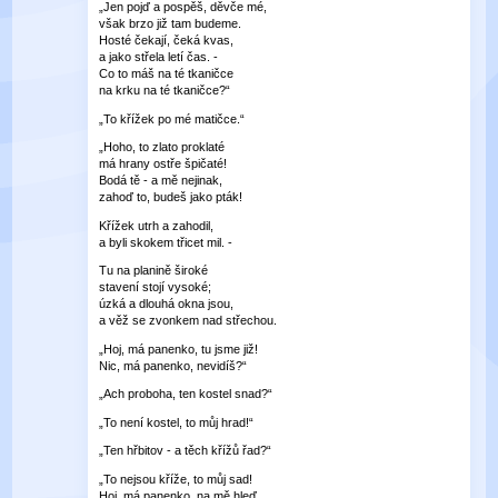
„Jen pojď a pospěš, děvče mé,
však brzo již tam budeme.
Hosté čekají, čeká kvas,
a jako střela letí čas. -
Co to máš na té tkaničce
na krku na té tkaničce?“
„To křížek po mé matičce.“
„Hoho, to zlato proklaté
má hrany ostře špičaté!
Bodá tě - a mě nejinak,
zahoď to, budeš jako pták!
Křížek utrh a zahodil,
a byli skokem třicet mil. -
Tu na planině široké
stavení stojí vysoké;
úzká a dlouhá okna jsou,
a věž se zvonkem nad střechou.
„Hoj, má panenko, tu jsme již!
Nic, má panenko, nevidíš?“
„Ach proboha, ten kostel snad?“
„To není kostel, to můj hrad!“
„Ten hřbitov - a těch křížů řad?“
„To nejsou kříže, to můj sad!
Hoj, má panenko, na mě hleď