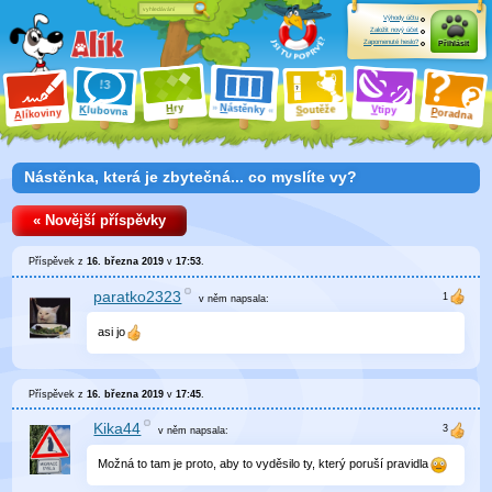
Výhody účtu
Založit nový účet
Zapomenuté heslo?
Přihlásit
ry
N
ástěnky
H
outěže
V
tipy
K
lubovna
S
P
líkoviny
oradna
A
Nástěnka, která je zbytečná... co myslíte vy?
« Novější příspěvky
Příspěvek z
16. března 2019
v
17:53
.
paratko2323
v něm
napsala:
asi jo
Příspěvek z
16. března 2019
v
17:45
.
Kika44
v něm
napsala:
Možná to tam je proto, aby to vyděsilo ty, který poruší pravidla