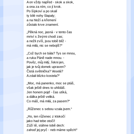
A on vždy napřed - skok a skok,
a ona za ním, co jí krok.
Po šípkoví a po skalí
ty bílé nohy šlapaly;
a na hloží a křemení
zůstalo krve znamení.
„Pěkná noc, jasná - v tento čas
mrtví s živými chodí zas;
a nežli zvíš, jsou tobě blíž -
má milá, nic se nebojíš?“
„Což bych se bála? Tys se mnou,
a ruka Páně nade mnou. -
Pověz, můj milý, řekni jen,
jak je tvůj domek upraven?
Čistá světnička? Veselá?
A zdali blízko kostela?“
„Moc, má panenko, moc se ptáš,
však ještě dnes to uhlídáš.
Jen honem pojď - čas utíká,
a dálka ještě veliká.
Co máš, má milá, za pasem?“
„Růženec s sebou vzala jsem.“
„Ho, ten růženec z klokočí
jako had tebe otočí!
Zúží tě, stáhne tobě dech:
zahoď jej pryč - neb máme spěch!“