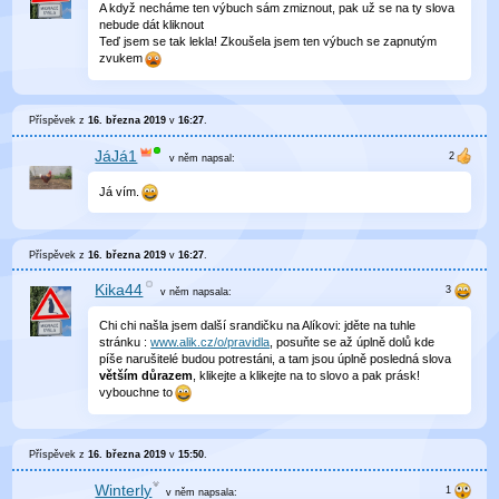
A když necháme ten výbuch sám zmiznout, pak už se na ty slova
nebude dát kliknout
Teď jsem se tak lekla! Zkoušela jsem ten výbuch se zapnutým
zvukem
Příspěvek z
16. března 2019
v
16:27
.
JáJá1
v něm
napsal:
Já vím.
Příspěvek z
16. března 2019
v
16:27
.
Kika44
v něm
napsala:
Chi chi našla jsem další srandičku na Alíkovi: jděte na tuhle
stránku :
www.alik.cz/o/pravidla
, posuňte se až úplně dolů kde
píše narušitelé budou potrestáni, a tam jsou úplně posledná slova
větším důrazem
, klikejte a klikejte na to slovo a pak prásk!
vybouchne to
Příspěvek z
16. března 2019
v
15:50
.
Winterly
v něm
napsala: