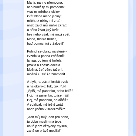
Maria, panno přemocná,
ach budiž ty mi pomocna:
vrať mi milého z ciziny,
květ blaha mého jediný;
milého z ciziny mi vrať -
aneb život můj náhle zkrať:
u něho život jarý květ -
bez něho však mě mrzí svět.
Maria, matko milosti,
buď pomocnicí v žalosti!“
Pohnul se obraz na stěně -
i vzkřikla panna zděšeně;
lampa, co temně hořela,
prskla a zhasla docela.
Možná, žeť větru tažení,
možná i - zlé že znamení!
A slyš, na záspí kroků zvuk
a na okénko: ťuk, ťuk, ťuk!
„Spíš, má panenko, nebo bdíš?
Hoj, má panenko, tu jsem již!
Hoj, má panenko, co děláš?
A zdalipak mě ještě znáš,
aneb jiného v srdci máš?“
„Ach můj milý, ach pro nebe,
tu dobu myslím na tebe;
na tě jsem vždycky myslila,
za tě se právě modlila!“