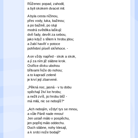
Růženec popad, zahodil,
a byli skokem dvacet mil.
A byla cesta nížinou,
přes vody, luka, bažinou;
a po bažině, po sluji
modrá světélka laškují:
dvě řady, devět za sebou,
jako když s tělem k hrobu jdou;
a žabí havěť v potoce
pohřební píseň skřehoce. -
A on vždy napřed - skok a skok,
a jí za ním již slábne krok.
Ostřice dívku ubohou
břitvami řeže do nohou;
a to kapradí zelené
je krví její zbarvené.
„Pěkná noc, jasná - v tu dobu
spěchají živí ke hrobu;
a nežli zvíš, jsi hrobu blíž -
má milá, nic se nebojíš?“
„Ach nebojím, vždyť tys se mnou,
a vůle Páně nade mnou!
Jen ustaň málo v pospěchu,
jen popřej málo oddechu.
Duch slábne, nohy klesají,
a k srdci nože bodají!“