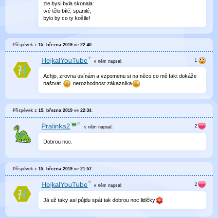
zle bysi byla skonala:
tvé tělo bílé, spanilé,
bylo by co ty košile!
Příspěvek z
15. března 2019
ve
22:40
.
HejkalYouTube
v něm
napsal:
Achjo, zrovna usínám a vzpomenu si na něco co mě fakt dokáže
naštvat
nerozhodnost zákazníka
Příspěvek z
15. března 2019
ve
22:34
.
Pralinka2
v něm
napsal:
Dobrou noc.
Příspěvek z
15. března 2019
ve
21:57
.
HejkalYouTube
v něm
napsal:
Já už taky asi půjdu spát tak dobrou noc lidičky