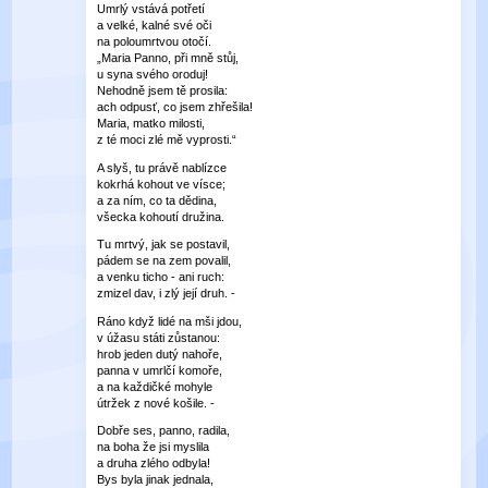
Umrlý vstává potřetí
a velké, kalné své oči
na poloumrtvou otočí.
„Maria Panno, při mně stůj,
u syna svého oroduj!
Nehodně jsem tě prosila:
ach odpusť, co jsem zhřešila!
Maria, matko milosti,
z té moci zlé mě vyprosti.“
A slyš, tu právě nablízce
kokrhá kohout ve vísce;
a za ním, co ta dědina,
všecka kohoutí družina.
Tu mrtvý, jak se postavil,
pádem se na zem povalil,
a venku ticho - ani ruch:
zmizel dav, i zlý její druh. -
Ráno když lidé na mši jdou,
v úžasu státi zůstanou:
hrob jeden dutý nahoře,
panna v umrlčí komoře,
a na každičké mohyle
útržek z nové košile. -
Dobře ses, panno, radila,
na boha že jsi myslila
a druha zlého odbyla!
Bys byla jinak jednala,