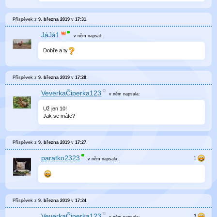
Příspěvek z
9. března 2019
v
17:31
.
JáJá1
v něm
napsal:
Dobře a ty
Příspěvek z
9. března 2019
v
17:28
.
VeverkaČiperka123
v něm
napsala:
Už jen 10!
Jak se máte?
Příspěvek z
9. března 2019
v
17:27
.
paratko2323
v něm
napsala:
Příspěvek z
9. března 2019
v
17:24
.
VeverkaČiperka123
v něm
napsala: