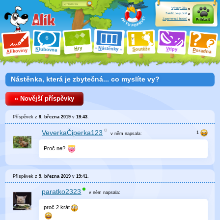
Výhody účtu
Založit nový účet
Zapomenuté heslo?
Přihlásit
ry
N
ástěnky
H
outěže
V
tipy
K
lubovna
S
P
líkoviny
oradna
A
Nástěnka, která je zbytečná... co myslíte vy?
« Novější příspěvky
Příspěvek z
9. března 2019
v
19:43
.
VeverkaČiperka123
v něm
napsala:
Proč ne?
Příspěvek z
9. března 2019
v
19:41
.
paratko2323
v něm
napsala:
proč 2 krát