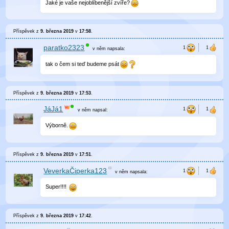
Jaké je vaše nejoblíbenější zvíře?
Příspěvek z
9. března 2019
v
17:58
.
paratko2323
v něm
napsala:
tak o čem si teď budeme psát
Příspěvek z
9. března 2019
v
17:53
.
JáJá1
v něm
napsal:
Výborně.
Příspěvek z
9. března 2019
v
17:51
.
VeverkaČiperka123
v něm
napsala:
Super!!!!
Příspěvek z
9. března 2019
v
17:42
.