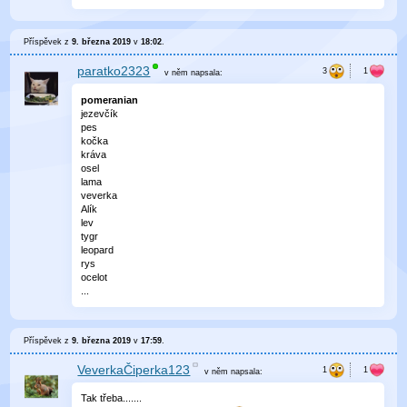
Příspěvek z
9. března 2019
v
18:02
.
paratko2323
v něm
napsala:
pomeranian
jezevčík
pes
kočka
kráva
osel
lama
veverka
Alík
lev
tygr
leopard
rys
ocelot
...
Příspěvek z
9. března 2019
v
17:59
.
VeverkaČiperka123
v něm
napsala:
Tak třeba.......