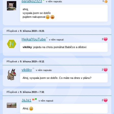
paratko2323
v něm
napsala:
ahoj,
vyspala jsem se dobře
pujdem nakupovat
Příspěvek z
9. března 2019
v
8:23
.
HejkalYouTube
v něm
napsal:
vikiliky
: pojedu na chstu pomáhat Babičce a dědovi
Příspěvek z
9. března 2019
v
8:12
.
vikiliky
v něm
napsala:
Ahoj, vyspala jsem se dobře. Co máte na dnes v plánu?
Příspěvek z
9. března 2019
v
7:32
.
JáJá1
v něm
napsal:
Ahoj.