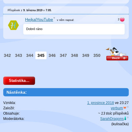
Příspěvek z
9. března 2019
v
7:05
.
HejkalYouTube
v něm
napsal:
Dobré ráno
342
343
344
345
346
347
348
349
350
Statistika…
Nástěnka:
Vznikla:
1. prosince 2018
ve
23:27
Založil:
verbum
Obsahuje:
~ 13 tisíc
příspěvků
Moderátorka:
SarahDragons
(
kulisačka
)