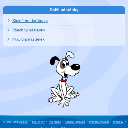
Další nástěnky
Stejné moderátorky
Všechny nástěnky
Pravidla nástěnek
© 2000–2026
Alík.cz
•
Kde co je?
•
Pro rodiče
•
Seznam správců
•
Pravidla chování
•
Písničky
•