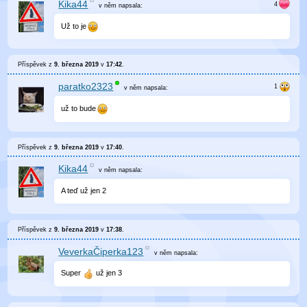
Kika44
v něm
napsala:
Už to je
Příspěvek z
9. března 2019
v
17:42
.
paratko2323
v něm
napsala:
už to bude
Příspěvek z
9. března 2019
v
17:40
.
Kika44
v něm
napsala:
A teď už jen 2
Příspěvek z
9. března 2019
v
17:38
.
VeverkaČiperka123
v něm
napsala:
Super
už jen 3