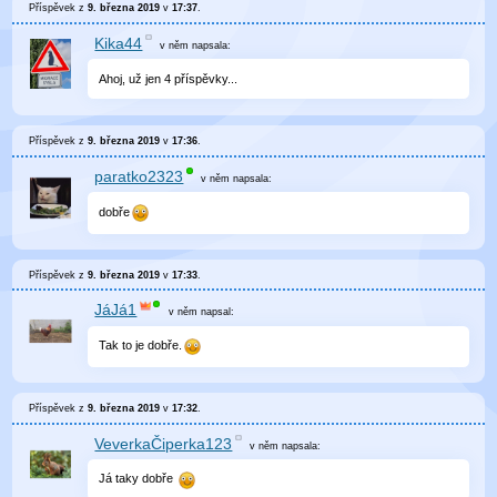
Příspěvek z
9. března 2019
v
17:37
.
Kika44
v něm
napsala:
Ahoj, už jen 4 příspěvky...
Příspěvek z
9. března 2019
v
17:36
.
paratko2323
v něm
napsala:
dobře
Příspěvek z
9. března 2019
v
17:33
.
JáJá1
v něm
napsal:
Tak to je dobře.
Příspěvek z
9. března 2019
v
17:32
.
VeverkaČiperka123
v něm
napsala:
Já taky dobře