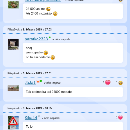
24 000 asi ne
Ale 2400 možná jo
Příspěvek z
9. března 2019
v
17:03
.
paratko2323
v něm
napsala:
ahoj
jsem zpátky
no to asi nedáme
Příspěvek z
9. března 2019
v
17:01
.
JáJá1
v něm
napsal:
Tak to dneska asi 24000 nebude.
Příspěvek z
9. března 2019
v
16:35
.
Kika44
v něm
napsala:
To jo