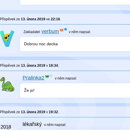
Příspěvek ze
13. února 2019
ve
22:16
.
verbum
v něm
napsal:
Dobrou noc decka
Příspěvek ze
13. února 2019
v
19:34
.
Pralinka2
v něm
napsal:
Že jo!
Příspěvek ze
13. února 2019
v
19:32
.
lékařský
v něm
napsal: