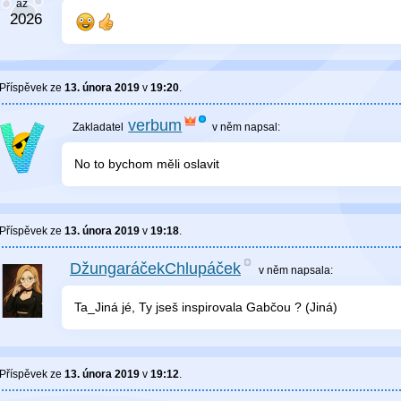
Příspěvek ze
13. února 2019
v
19:20
.
verbum
v něm
napsal:
No to bychom měli oslavit
Příspěvek ze
13. února 2019
v
19:18
.
DžungaráčekChlupáček
v něm
napsala:
Ta_Jiná jé, Ty jseš inspirovala Gabčou ? (Jiná)
Příspěvek ze
13. února 2019
v
19:12
.