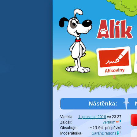
líkoviny
A
Nástěnka:
Vznikla:
1. prosince 2018
ve
23:27
Založil:
verbum
Obsahuje:
~ 13 tisíc
příspěvků
Moderátorka:
SarahDragons