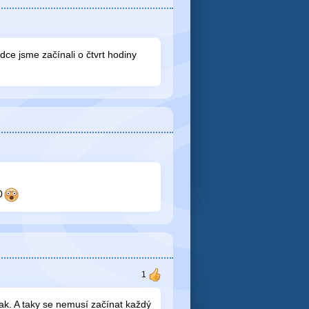
dce jsme začínali o čtvrt hodiny
0
nak. A taky se nemusí začínat každý