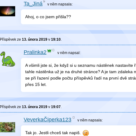
Ta_Jiná
v něm
napsala:
Ahoj, o co jsem přišla??
Příspěvek ze
13. února 2019
v
19:10
.
Pralinka2
v něm
napsal:
A všimli jste si, že když si u seznamu nástěnek nastavíte 
tahle nástěnka už je na druhé stránce? A je tam zdaleka n
se při řazení podle počtu příspěvků řadí na první dvě str
přes 15 let.
Příspěvek ze
13. února 2019
v
19:07
.
VeverkaČiperka123
v něm
napsala:
Tak jo. Jestli chceš tak napiš.