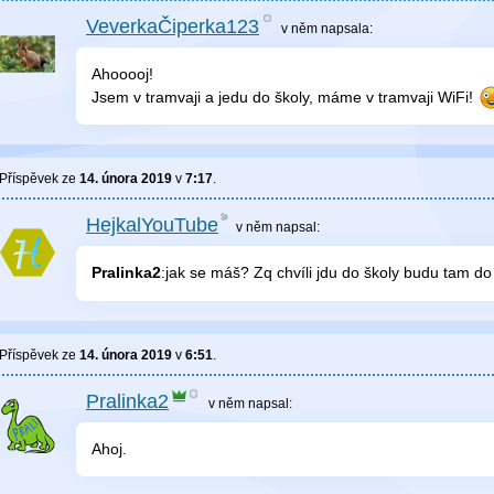
VeverkaČiperka123
v něm
napsala:
Ahooooj!
Jsem v tramvaji a jedu do školy, máme v tramvaji WiFi!
Příspěvek ze
14. února 2019
v
7:17
.
HejkalYouTube
v něm
napsal:
Pralinka2
:jak se máš? Zq chvíli jdu do školy budu tam do
Příspěvek ze
14. února 2019
v
6:51
.
Pralinka2
v něm
napsal:
Ahoj.