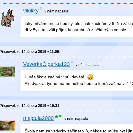
vikiliky
v něm
napsala:
taky míváme nulté hodiny, ale jinak začínám v 8. Na zákla
dřív.Bylo to kvůli příjezdu autobusů z některých vesnic.
Příspěvek ze
14. února 2019
v
11:09
.
VeverkaČiperka123
v něm
napsala:
U nás škola začíná v půl deváté.
Ale dvakrát týdně máme nultou hodinu která začíná v 7:4
Příspěvek ze
14. února 2019
v
10:31
.
majdula2000
v něm
napsala:
Škola nemusí vždycky začínat v 8, někde to může být i ji