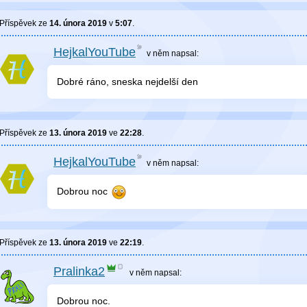
Příspěvek ze
14. února 2019
v
5:07
.
HejkalYouTube
v něm
napsal:
Dobré ráno, sneska nejdelší den
Příspěvek ze
13. února 2019
ve
22:28
.
HejkalYouTube
v něm
napsal:
Dobrou noc
Příspěvek ze
13. února 2019
ve
22:19
.
Pralinka2
v něm
napsal:
Dobrou noc.