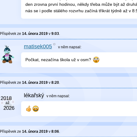
den zrovna první hodinou, někdy třeba může být až druhá,
nás se i podle stálého rozvrhu začíná třikrát týdně až v 8:
Příspěvek ze
14. února 2019
v
9:03
.
matisek005
v něm
napsal:
Počkat, nezačína škola už v osm?
Příspěvek ze
14. února 2019
v
8:20
.
lékařský
v něm
napsal:
Příspěvek ze
14. února 2019
v
8:06
.