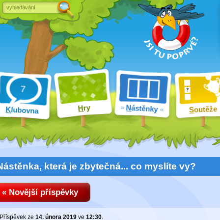
ry
N
ástěnky
H
outěže
K
lubovna
S
Nástěnka, která je zbytečná... co myslíte vy?
« Novější příspěvky
Příspěvek ze
14. února 2019
ve
12:30
.