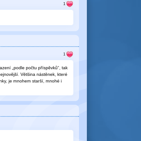
řazení „podle počtu příspěvků“, tak
ejnovější. Většina nástěnek, které
ánky, je mnohem starší, mnohé i