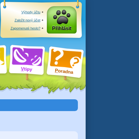
Výhody účtu
Založit nový účet
Přihlásit
Zapomenuté heslo?
V
tipy
P
oradna