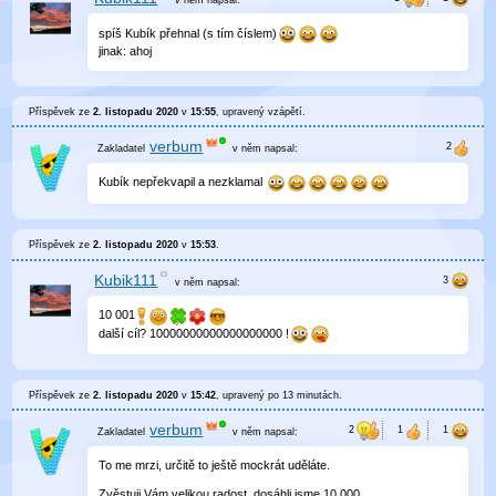
spíš Kubík přehnal (s tím číslem)
jinak: ahoj
Příspěvek ze
2. listopadu 2020
v
15:55
, upravený
vzápětí
.
verbum
v něm
napsal:
Kubík nepřekvapil a nezklamal
Příspěvek ze
2. listopadu 2020
v
15:53
.
Kubik111
v něm
napsal:
10 001
další cíl? 10000000000000000000 !
Příspěvek ze
2. listopadu 2020
v
15:42
, upravený
po 13 minutách
.
verbum
v něm
napsal:
To me mrzi, určitě to ještě mockrát uděláte.
Zvěstuji Vám velikou radost, dosáhli jsme 10 000...