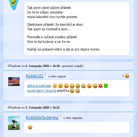
Tak jsem zjistil vážení přátelé,
že mi to vůbec nesedne
místo básnění chci rychle postele.
Zjistil jsem přátelé, že básníků je dost.
Tak jsem se rozhodl a dost....
Pomodlit a vyčistit zoubky přátelé
Den to byl krásný a ne že ne.
Každý se pobavil velice a tak je prý depce konec.
Příspěvek ze
2. listopadu 2020
v
16:29
, upravený
vzápětí
.
Kubik111
v něm
napsal:
alíkova zahrada
teorie barvy hrocha
pepíčka
Příspěvek ze
2. listopadu 2020
v
16:21
.
KrálíčekSušenka
v něm
napsala: