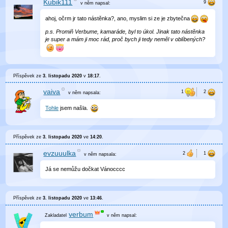
Kubik111
v něm
napsal:
ahoj, očrm jr tato nástěnka?, ano, myslim si ze je zbytečna
p.s. Promiň Verbume, kamaráde, byl to úkol. Jinak tato nástěnka
je super a mám ji moc rád, proč bych ji tedy neměl v oblíbených?
Příspěvek ze
3. listopadu 2020
v
18:17
.
vaiva
v něm
napsala:
Tohle
jsem našla.
Příspěvek ze
3. listopadu 2020
ve
14:20
.
evzuuulka
v něm
napsala:
Já se nemůžu dočkat Vánocccc
Příspěvek ze
3. listopadu 2020
ve
13:46
.
verbum
v něm
napsal: