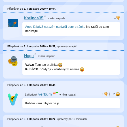
Příspěvek ze
3. listopadu 2020
v
19:04
.
Kralinda35
v něm
napsala:
Aneb já když narazím na další supr stránku
Ne radši se ta to
nedívejte
Příspěvek ze
3. listopadu 2020
v
18:57
, upravený
vzápětí
.
Hogo
v něm
napsal:
Vaiva:
Tam ten pralinka
Kubík111:
Vždyť ji v oblíbených nemáš
Příspěvek ze
3. listopadu 2020
v
18:45
.
verbum
v něm
napsal:
Kubíku však zbytečna je
Příspěvek ze
3. listopadu 2020
v
18:24
, upravený
po 10 minutách
.