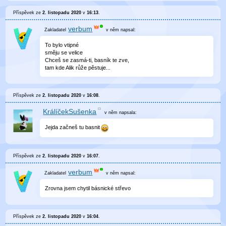
Příspěvek ze
2. listopadu 2020
v
16:13
.
verbum
v něm
napsal:
To bylo vtipné
směju se velice
Chceš se zasmá-ti, basník te zve,
tam kde Alik růže pěstuje...
Příspěvek ze
2. listopadu 2020
v
16:08
.
KrálíčekSušenka
v něm
napsala:
Jejda začneš tu basnit
Příspěvek ze
2. listopadu 2020
v
16:07
.
verbum
v něm
napsal:
Zrovna jsem chytil básnické střevo
Příspěvek ze
2. listopadu 2020
v
16:04
.