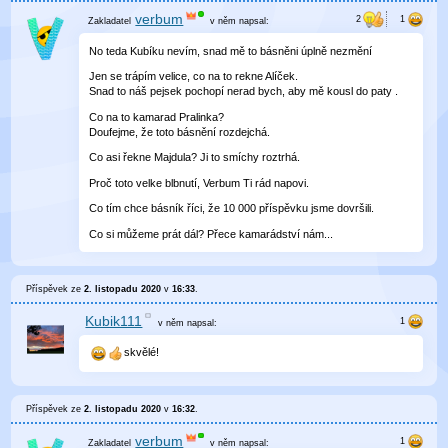
verbum
v něm
napsal:
No teda Kubíku nevím, snad mě to básněni úplně nezmění
Jen se trápím velice, co na to rekne Alíček.
Snad to náš pejsek pochopí nerad bych, aby mě kousl do paty .
Co na to kamarad Pralinka?
Doufejme, že toto básnění rozdejchá.
Co asi řekne Majdula? Ji to smíchy roztrhá.
Proč toto velke blbnutí, Verbum Ti rád napovi.
Co tím chce básník říci, že 10 000 příspěvku jsme dovršili.
Co si můžeme prát dál? Přece kamarádství nám...
Příspěvek ze
2. listopadu 2020
v
16:33
.
Kubik111
v něm
napsal:
skvělé!
Příspěvek ze
2. listopadu 2020
v
16:32
.
verbum
v něm
napsal: