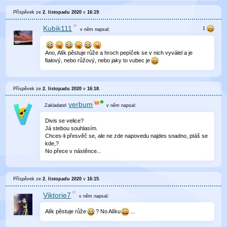
Příspěvek ze
2. listopadu 2020
v
16:19
.
Kubik111
v něm
napsal:
Ano, Alík pěstuje růže a hroch pepíček se v nich vyválel a je
fialový, nebo růžový, nebo jaky to vubec je
Příspěvek ze
2. listopadu 2020
v
16:18
.
verbum
v něm
napsal:
Divis se velice?
Já stebou souhlasím.
Chces-li přesvěč se, ale ne zde napovedu najdes snadno, ptáš se
kde,?
No přece v nástěnce...
Příspěvek ze
2. listopadu 2020
v
16:15
.
Viktorie7
v něm
napsal:
Alík pěstuje růže
? No Alíku
...