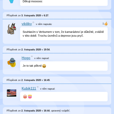
Děkuji moooooc
Příspěvek ze
3. listopadu 2020
v
6:27
.
vikiliky
v něm
napsala:
Souhlasím s Verbumem v tom, že kamarádství je důležité, zvláště
v této době. Trochu úsměvů a deprese jsou pryč.
Příspěvek ze
2. listopadu 2020
v
19:54
.
Hogo
v něm
napsal:
Je to tak pěkné
Příspěvek ze
2. listopadu 2020
v
16:45
.
Kubik111
v něm
napsal:
Příspěvek ze
2. listopadu 2020
v
16:44
, upravený
vzápětí
.