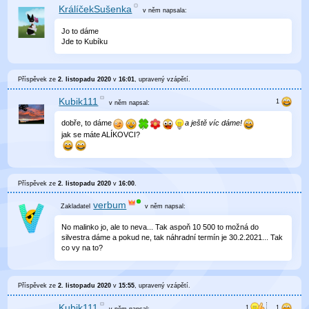
KrálíčekSušenka
v něm
napsala:
Jo to dáme
Jde to Kubíku
Příspěvek ze
2. listopadu 2020
v
16:01
, upravený
vzápětí
.
Kubik111
v něm
napsal:
dobře, to dáme
a ještě víc dáme!
jak se máte ALÍKOVCI?
Příspěvek ze
2. listopadu 2020
v
16:00
.
verbum
v něm
napsal:
No malinko jo, ale to neva... Tak aspoň 10 500 to možná do
silvestra dáme a pokud ne, tak náhradní termín je 30.2.2021... Tak
co vy na to?
Příspěvek ze
2. listopadu 2020
v
15:55
, upravený
vzápětí
.
Kubik111
v něm
napsal: