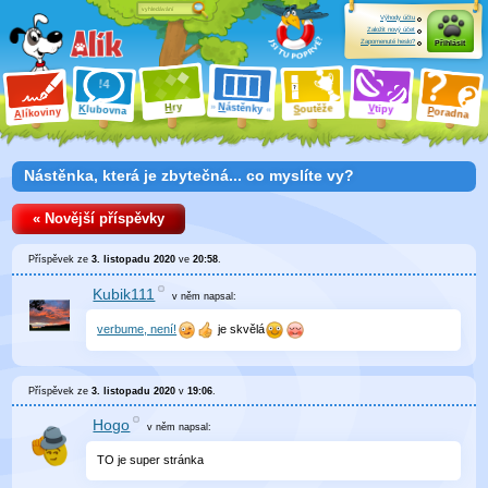
Výhody účtu
Založit nový účet
Zapomenuté heslo?
Přihlásit
ry
N
ástěnky
H
outěže
V
tipy
K
lubovna
S
P
líkoviny
oradna
A
Nástěnka, která je zbytečná... co myslíte vy?
« Novější příspěvky
Příspěvek ze
3. listopadu 2020
ve
20:58
.
Kubik111
v něm
napsal:
verbume, není!
je skvělá
Příspěvek ze
3. listopadu 2020
v
19:06
.
Hogo
v něm
napsal:
TO je super stránka