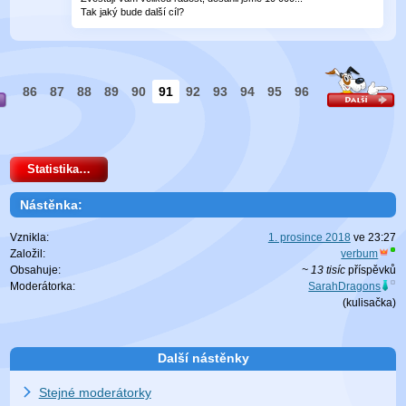
Tak jaký bude další cíl?
86
87
88
89
90
91
92
93
94
95
96
Statistika…
Nástěnka:
Vznikla:
1. prosince 2018
ve
23:27
Založil:
verbum
Obsahuje:
~ 13 tisíc
příspěvků
Moderátorka:
SarahDragons
(
kulisačka
)
Další nástěnky
Stejné moderátorky