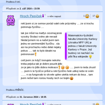
Prodleva 9 dní.
Příspěvek ze
2. září 2024
v
15:59
.
Hroch Pepíček
v něm
napsal:
rekl jsem si ze semse porád valel cele práznidny .... ze si trochu
potrenuju fyzičku ....
tak jse mšel na matfys sicemaj jeste
Matematicko-fyzikální
vysoky školaci volno ale nevadi
fakulta Univerzity Karlovy
hledal jsmem no a našel jsem tam
(zkratka MFF UK) je
jednu ex-perimentální fyzičku . sla
jednou z fakult Univerzity
asi na prochazku nebo delat nejaky
Karlovy v Praze. Její
pokus ..... tak to bylo idealni na
budovy se nachází na
potrenovani
pěti řika wikipedie
cetl jsem ze když trenujete nekoho
treba pejska tak je dobre pouzitt jidlo
ze je jako to jídlo dobra motivace
..... jsem to teda zkusil
.... jsem k te fyzičce prišel a rekl
fyzičko hele utikej nebo te snim
....... n oa fungovalo to skvele uplne utekla nekam do lesa .. tam
jsem nešel tam rostou houby tech se bojim
měsíc
Prodleva
.
Příspěvek ze
31. července 2024
v
18:35
.
Hroch Pepíček