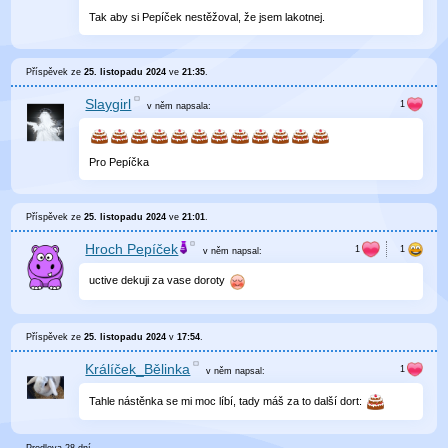
Tak aby si Pepíček nestěžoval, že jsem lakotnej.
Příspěvek ze
25. listopadu 2024
ve
21:35
.
Slaygirl
v něm
napsala:
Pro Pepíčka
Příspěvek ze
25. listopadu 2024
ve
21:01
.
Hroch Pepíček
v něm
napsal:
uctive dekuji za vase doroty
Příspěvek ze
25. listopadu 2024
v
17:54
.
Králíček_Bělinka
v něm
napsal:
Tahle nástěnka se mi moc líbí, tady máš za to další dort: