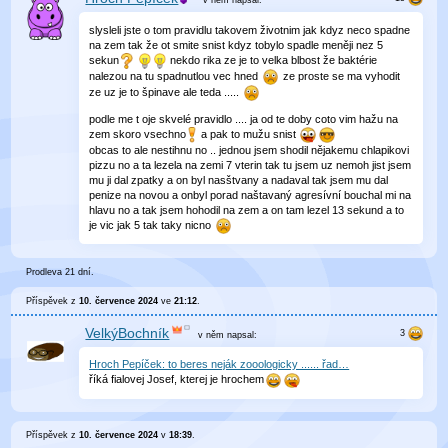
v něm
napsal:
slysleli jste o tom pravidlu takovem životnim jak kdyz neco spadne
na zem tak že ot smite snist kdyz tobylo spadle meněji nez 5
sekun
nekdo rika ze je to velka blbost že baktérie
nalezou na tu spadnutlou vec hned
ze proste se ma vyhodit
ze uz je to špinave ale teda .....
podle me t oje skvelé pravidlo .... ja od te doby coto vim hažu na
zem skoro vsechno
a pak to mužu snist
obcas to ale nestihnu no .. jednou jsem shodil nějakemu chlapikovi
pizzu no a ta lezela na zemi 7 vterin tak tu jsem uz nemoh jist jsem
mu ji dal zpatky a on byl nasštvany a nadaval tak jsem mu dal
penize na novou a onbyl porad naštavaný agresívní bouchal mi na
hlavu no a tak jsem hohodil na zem a on tam lezel 13 sekund a to
je vic jak 5 tak taky nicno
Prodleva 21 dní.
Příspěvek z
10. července 2024
ve
21:12
.
VelkýBochník
v něm
napsal:
Hroch Pepíček: to beres neják zooologicky ...... řad…
říká fialovej Josef, kterej je hrochem
Příspěvek z
10. července 2024
v
18:39
.