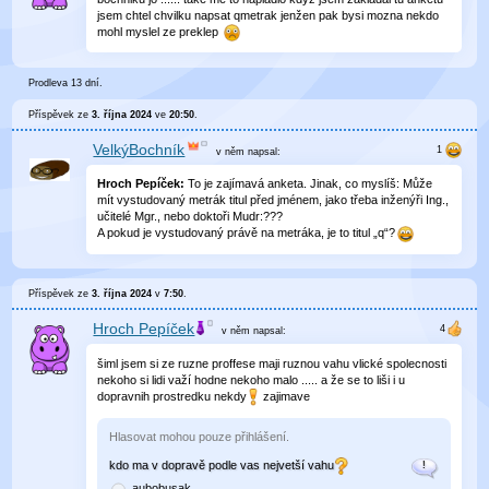
jsem chtel chvilku napsat qmetrak jenžen pak bysi mozna nekdo
mohl myslel ze preklep
Prodleva 13 dní.
Příspěvek ze
3. října 2024
ve
20:50
.
VelkýBochník
v něm
napsal:
Hroch Pepíček:
To je zajímavá anketa. Jinak, co myslíš: Může
mít vystudovaný metrák titul před jménem, jako třeba inženýři Ing.,
učitelé Mgr., nebo doktoři Mudr:???
A pokud je vystudovaný právě na metráka, je to titul „q“?
Příspěvek ze
3. října 2024
v
7:50
.
Hroch Pepíček
v něm
napsal:
šiml jsem si ze ruzne proffese maji ruznou vahu vlické spolecnosti
nekoho si lidi važí hodne nekoho malo ..... a že se to liši i u
dopravnih prostredku nekdy
zajimave
Hlasovat mohou pouze přihlášení.
kdo ma v dopravě podle vas nejvetší vahu
aubobusak