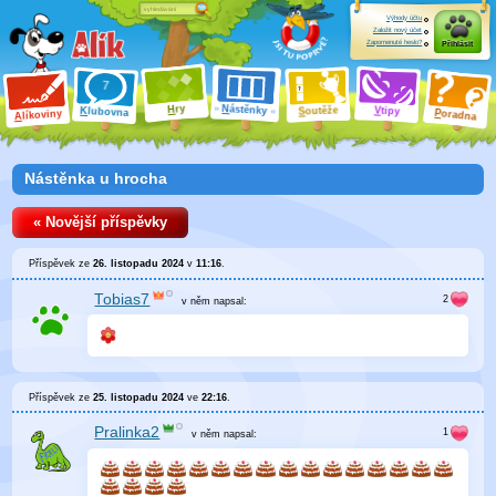
Výhody účtu
Založit nový účet
Zapomenuté heslo?
Přihlásit
ry
N
ástěnky
H
outěže
V
tipy
K
lubovna
S
P
líkoviny
oradna
A
Nástěnka u hrocha
« Novější příspěvky
Příspěvek ze
26. listopadu 2024
v
11:16
.
Tobias7
v něm
napsal:
Příspěvek ze
25. listopadu 2024
ve
22:16
.
Pralinka2
v něm
napsal: