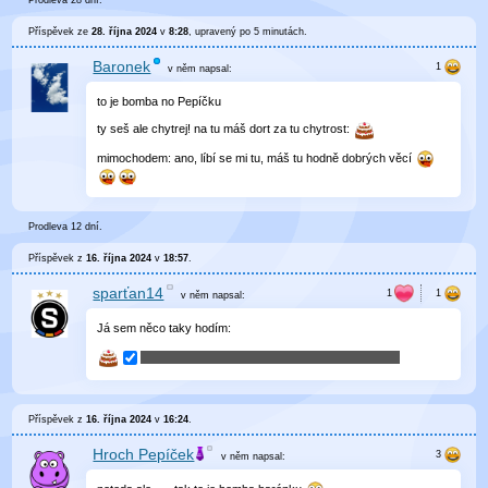
Prodleva 28 dní.
Příspěvek ze
28. října 2024
v
8:28
, upravený
po 5 minutách
.
Baronek
v něm
napsal:
to je bomba no Pepíčku
ty seš ale chytrej! na tu máš dort za tu chytrost:
mimochodem: ano, líbí se mi tu, máš tu hodně dobrých věcí
Prodleva 12 dní.
Příspěvek z
16. října 2024
v
18:57
.
sparťan14
v něm
napsal:
Já sem něco taky hodím:
Příspěvek z
16. října 2024
v
16:24
.
Hroch Pepíček
v něm
napsal: