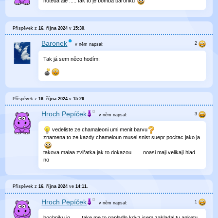
noteda ale ..... tak to je bomba barónku
Příspěvek z
16. října 2024
v
15:30
.
Baronek
v něm
napsal:
Tak já sem něco hodím:
Příspěvek z
16. října 2024
v
15:26
.
Hroch Pepíček
v něm
napsal:
vedeliste ze chamaleoni umi menit barvu
znamena to ze kazdy chameloun musel snist suepr pocitac jako ja
takova malaa zviřatka jak to dokazou ...... noasi maji velikají hlad
no
Příspěvek z
16. října 2024
ve
14:11
.
Hroch Pepíček
v něm
napsal:
bochniku jo ...... take me to napladlo kdyz jsem zakladal tu anketu