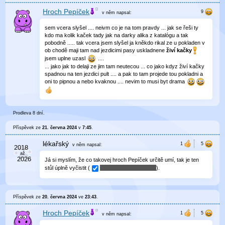
Hroch Pepíček
v něm
napsal:
sem vcera slyšel .... neivm co je na tom pravdy ... jak se řeši ty
kdo ma kolik kaček tady jak na darky alika z katalógu a tak
pobodně ..... tak vcera jsem slyšel ja kněkdo rikal ze u pokladen v
ob chodě maji tam nad jezdicimi pasy uskladnene
živí kačky
jsem uplne uzasl
....
... jako jak to delaji ze jim tam neutecou ... co jako kdyz živí kačky
spadnou na ten jezdici pult .... a pak to tam projede tou pokladni a
oni to pipnou a nebo kvaknou .... nevim to musi byt drama
Prodleva 8 dní.
Příspěvek ze
21. června 2024
v
7:45
.
lékařský
v něm
napsal:
Já si myslím, že co takovej hroch Pepíček určitě umí, tak je ten
stůl úplně vyčistit (
).
Příspěvek ze
20. června 2024
ve
23:43
.
Hroch Pepíček
v něm
napsal: