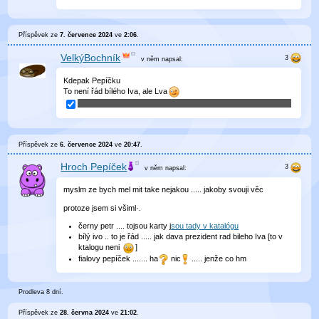
Příspěvek ze
7. července 2024
ve
2:06
.
VelkýBochník
v něm
napsal:
Kdepak Pepíčku
To není řád bílého Iva, ale Lva
Příspěvek ze
6. července 2024
ve
20:47
.
Hroch Pepíček
v něm
napsal:
myslm ze bych mel mit take nejakou ..... jakoby svouji věc
protoze jsem si všiml·.
černy petr .... tojsou karty j
sou tady v katalógu
bílý ivo .. to je řád ..... jak dava prezident rad bileho Iva [to v
ktalogu neni
]
fialovy pepíček ....... ha
nic
..... jenže co hm
Prodleva 8 dní.
Příspěvek ze
28. června 2024
ve
21:02
.