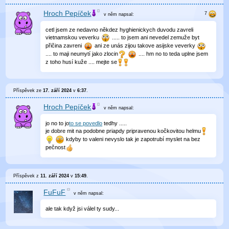
Hroch Pepíček
v něm
napsal:
cetl jsem ze nedavno někdez hyghienickych duvodu zavreli
vietnamskou veverku
..... to jsem ani nevedel zemuže byt
přičina zavreni
ani ze unás zijou takove asijske veverky
.... to maji neumytí jako zlocin
.... hm no to teda uplne jsem
z toho husí kuže .... mejte se
Příspěvek ze
17. září 2024
v
6:37
.
Hroch Pepíček
v něm
napsal:
jo no to jo
to se povedlo
tedhy .....
je dobre mit na podobne priapdy pripravenou kočkovitou helmu
kdyby to valeni nevyslo tak je zapotrubí myslet na bez
pečnost
Příspěvek z
11. září 2024
v
15:49
.
FuFuF
v něm
napsal:
ale tak když jsi válel ty sudy...