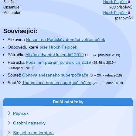
Založil:
Hroch Pepíček
Obsahuje:
~ 900
příspěvků
Moderátor:
Hroch Pepíček
(
panovník
)
Související:
Alíkovina
Recept na Pepíčkův domácí velikonočník
Odpovědi, které
píše Hroch Pepíček
Pátračka
Alíkův adventní kalendář 2019
(1. – 24. prosince 2019)
Pátračka
Podzimní pátrání po dárcích 2019
(25. října 2019 –
3. listopadu 2019)
Soutěž
Obnova snězeného superpočítače
(8. – 20. května 2019)
Soutěž
Triangulace hrocha superpočítačem
(22. – 1. ledna 2019)
Další nástěnky
Pepíček
Osobní nástěnky
Stejného moderátora