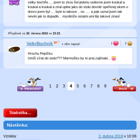
velky bochňo .... jsem to zkou šel jedonu usilovne jsem koukal a
koukal a koukal a ziral uplne jako do stolu dovnitr opeřenej okem o
drevo jsem byl .... bylo to takove .. no ..... a pak usnul jsem tak
nevim jak to dopadlo .. myslimže ostatni umi liíp takové ziraní
Příspěvek ze
20. června 2024
ve
23:23
.
VelkýBochník
v něm
napsal:
Hrochu Pepíčku
Umíš zírat do stolu??? Marmošku by to prej zajímalo...
1
2
3
4
5
6
7
8
9
Statistika…
Nástěnka:
Vznikla:
3. dubna 2019
v
10:06