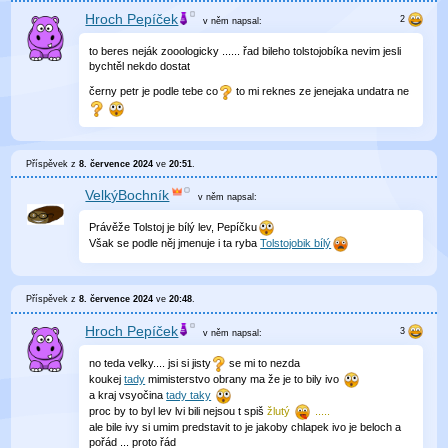
Hroch Pepíček
v něm
napsal:
to beres neják zooologicky ...... řad bileho tolstojobíka nevim jesli
bychtěl nekdo dostat
černy petr je podle tebe co
to mi reknes ze jenejaka undatra ne
Příspěvek z
8. července 2024
ve
20:51
.
VelkýBochník
v něm
napsal:
Právěže Tolstoj je bílý lev, Pepíčku
Však se podle něj jmenuje i ta ryba
Tolstojobik bílý
Příspěvek z
8. července 2024
ve
20:48
.
Hroch Pepíček
v něm
napsal:
no teda velky.... jsi si jisty
se mi to nezda
koukej
tady
mimisterstvo obrany ma že je to bily ivo
a kraj vsyočina
tady taky
proc by to byl lev lvi bili nejsou t spiš
žlutý
.....
ale bile ivy si umim predstavit to je jakoby chlapek ivo je beloch a
pořád ... proto řád