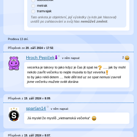
metrak
tramvajak
Tato anketa je objektivní, její výsledky (a kdo jak hlasoval)
uvidíš po zahlasování a svůj hlas
nemůžeš změnit
.
Prodleva 13 dní.
Příspěvek ze
20. září 2024
v
17:52
.
Hroch Pepíček
v něm
napsal:
vecerka je takovy to jako kdyz je čas jit spat ne
..... jak by mohl
nekdo zavřit večerku to nejde musela to byt veverka
to by jako rekli detem ....
hele děti ted uz se spat nemusi zavreli
jsme večerku mužete svitit dorána
Příspěvek z
19. září 2024
v
8:09
.
sparťan14
v něm
napsal:
Já myslel že myslíš „vietnamská večerka“
Příspěvek z
19. září 2024
v
8:07
.