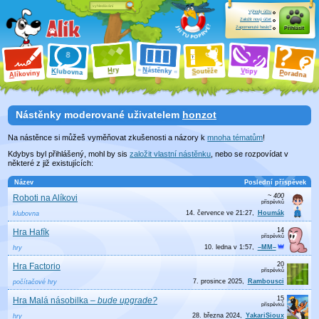
Výhody účtu
Založit nový účet
Zapomenuté heslo?
Přihlásit
ry
N
ástěnky
H
outěže
V
tipy
K
lubovna
S
P
líkoviny
oradna
A
Nástěnky moderované uživatelem
honzot
Na nástěnce si můžeš vyměňovat zkušenosti a názory
k
mnoha tématům
!
Kdybys byl přihlášený, mohl by sis
založit vlastní nástěnku
, nebo se rozpovídat v
některé z již existujících:
Název
Poslední příspěvek
~ 400
Roboti na Alíkovi
14. července ve 21:27
Houmák
klubovna
14
Hra Hafík
10. ledna v 1:57
–MM–
hry
20
Hra Factorio
7. prosince 2025
Rambousci
počítačové hry
15
Hra Malá násobilka
–
bude upgrade?
28. března 2024
YakariSioux
hry