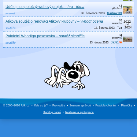
43
Udělejme společný webový projekt
–
hra - téma
30. července 2023
Martinx109
internet
76
Alíkova soutěž o renovaci Alíkovy klubovny
–
vyhodnocena
18. června 2023
Tux
soutěže
34
Pololetní Woodigo pexesovka
–
soutěž skončila
13. února 2023
JáJá1
soutěže
© 2000–2026
Alík.cz
•
Kde co je?
•
Pro rodiče
•
Seznam správců
•
Pravidla chování
•
Písničky
•
Katalog dárků
•
Reklama a
spolupráce