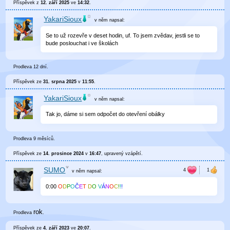
Příspěvek z
12. září 2025
ve
14:32
.
YakariSioux
v něm
napsal:
Se to už rozevře v deset hodin, uf. To jsem zvědav, jestli se to
bude poslouchat i ve školách
Prodleva 12 dní.
Příspěvek ze
31. srpna 2025
v
11:55
.
YakariSioux
v něm
napsal:
Tak jo, dáme si sem odpočet do otevření obálky
Prodleva 9 měsíců.
Příspěvek ze
14. prosince 2024
v
16:47
, upravený
vzápětí
.
SUMO
v něm
napsal:
0
:
00
O
D
P
O
Č
E
T
D
O
V
Á
N
O
C
!
!
!
rok
Prodleva
.
Příspěvek ze
4. září 2023
ve
20:07
.