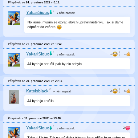
Příspěvek ze
24. prosince 2022
v
0:13
.
YakariSioux
v něm
napsal:
No jasně, musím se ozvat, abych upravil nástěnku. Tak si dáme
odpočet do večera
Příspěvek ze
21. prosince 2022
ve
13:48
.
YakariSioux
v něm
napsal:
Já bych je nerušil, pak by nic nebylo
Příspěvek ze
20. prosince 2022
ve
20:17
.
Kateisblack
v něm
napsal:
Já bych je zrušila
Příspěvek z
11. prosince 2022
ve
23:46
.
YakariSioux
v něm
napsal:
Taky si říkám. Tak na mě třeba Vánoce letos přišly brzy, neboť to