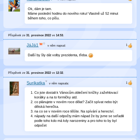
Ok, dám je tam.
Máme poslední hodinu do nového roku! Vlastně už 52 minut
během toho, co píšu.
Příspěvek ze
31. prosince 2022
ve
14:53
.
JáJá1
v něm
napsal:
Další by šly dát volby prezidenta, třeba.
Příspěvek ze
31. prosince 2022
ve
12:32
.
Surikatka
v něm
napsala:
Co jste dostali k Vánocům.oblečení knížky zažehlovací
korálky a na to formičky atd.
co plánujete v novém roce dělat? Začít spívat nebo být
dětská herečka.
na co se v novém roce těšíte. Na spívání a herectví.
nápady na další odpočty.mám nápad že by jsme se seřadili
podle toho kdo má kdy narozeniny a pro toho to by byl
odpočet