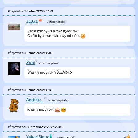
Příspěvek z
1. ledna 2023
v
17:49
.
JáJá1
v něm
napsal:
Všem krásný (N a také n)ový rok.
Chtělo by to nastavit nový odpočet.
Příspěvek z
1. ledna 2023
v
0:38
.
Zobí
v něm
napsala:
Šťastný nový rok VŠEEM🥳🥳
Příspěvek z
1. ledna 2023
v
0:14
.
Ändřläk_
v něm
napsala:
Krásný nový rok!
Příspěvek ze
31. prosince 2022
ve
23:08
.
YakariSioux
v něm
napsal: