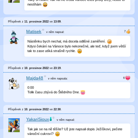
nestíhám
Příspěvek z
11. prosince 2022
ve
13:09
.
Matisek
v něm
napsal:
Nástěnku bych nechal, má docela odlišné zaměření.
Kdysi čekání na Vánoce bylo nekonečné, ale teď, když jsem větší
tak to zase utíká strašně rychle.
Příspěvek z
10. prosince 2022
ve
23:19
.
Majda48
v něm
napsala:
0
:
00
Tolik času zbývá do Štědrého Dne.
Příspěvek z
10. prosince 2022
ve
22:30
.
YakariSioux
v něm
napsal:
Tak jak se na ně těšíte? Už jste napsali dopis Ježíškovi, pečete
vánoční cukroví?