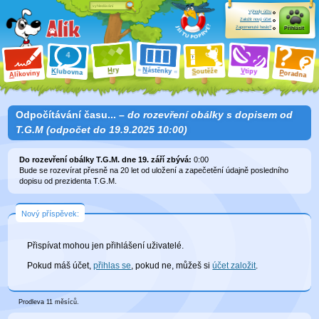
Výhody účtu
Založit nový účet
Zapomenuté heslo?
Přihlásit
ry
N
ástěnky
H
outěže
V
tipy
K
lubovna
S
P
líkoviny
oradna
A
Odpočítávání času... –
do rozevření obálky s dopisem od
T.G.M (odpočet do 19.9.2025 10:00)
Do rozevření obálky T.G.M. dne 19. září zbývá:
0
:
00
Bude se rozevírat přesně na 20 let od uložení a zapečetění údajně posledního
dopisu od prezidenta T.G.M.
Nový příspěvek:
Přispívat mohou jen přihlášení uživatelé.
Pokud máš účet,
přihlas se
, pokud ne, můžeš si
účet založit
.
Prodleva 11 měsíců.