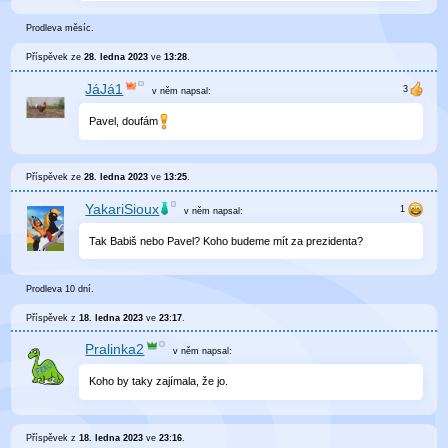
Prodleva měsíc.
Příspěvek ze
28. ledna 2023
ve
13:28
.
JáJá1
v něm
napsal:
Pavel, doufám
Příspěvek ze
28. ledna 2023
ve
13:25
.
YakariSioux
v něm
napsal:
Tak Babiš nebo Pavel? Koho budeme mít za prezidenta?
Prodleva 10 dní.
Příspěvek z
18. ledna 2023
ve
23:17
.
Pralinka2
v něm
napsal:
Koho by taky zajímala, že jo.
Příspěvek z
18. ledna 2023
ve
23:16
.