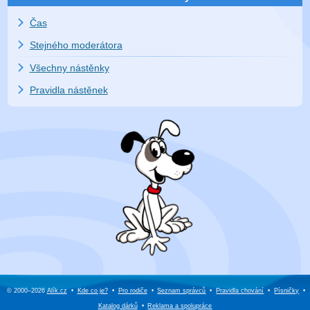
Čas
Stejného moderátora
Všechny nástěnky
Pravidla nástěnek
© 2000–2026
Alík.cz
•
Kde co je?
•
Pro rodiče
•
Seznam správců
•
Pravidla chování
•
Písničky
•
Katalog dárků
•
Reklama a
spolupráce