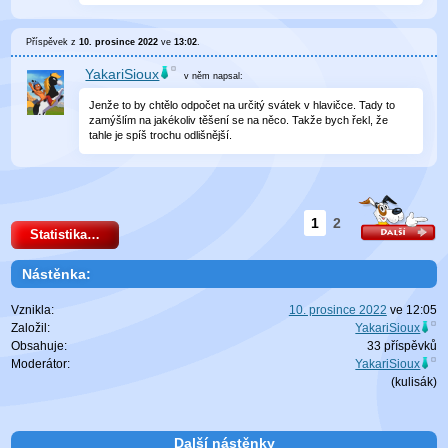
Příspěvek z
10. prosince 2022
ve
13:02
.
YakariSioux
v něm
napsal:
Jenže to by chtělo odpočet na určitý svátek v hlavičce. Tady to
zamýšlím na jakékoliv těšení se na něco. Takže bych řekl, že
tahle je spíš trochu odlišnější.
1
2
Statistika…
Nástěnka:
Vznikla:
10. prosince 2022
ve
12:05
Založil:
YakariSioux
Obsahuje:
33 příspěvků
Moderátor:
YakariSioux
(
kulisák
)
Další nástěnky