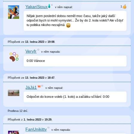
YakariSioux
v něm
napsal:
Nějak jsem poslední dobou neměl moc času, takže jaký další
odpočet bych si mohl vymyslet... Že by do 2. kola voleb? Ale vždyť
tu politika nikoho nezajímá
Příspěvek ze
13. ledna 2023
v
19:08
.
Veryfr
v něm
napsala:
0
:
00
Vánoce
Příspěvek ze
13. ledna 2023
v
18:47
.
JáJá1
v něm
napsal:
Odpočet do konce voleb (1. kolo) a začátku sčítání:
0
:
00
Prodleva 12 dní.
Příspěvek z
1. ledna 2023
v
19:29
.
FanUnikitty
v něm
napsala: