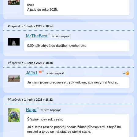
0
:
00
A tady do roku 2025.
Příspěvek z
1. ledna 2023
v
18:54
.
MrTheBest
v něm
napsal:
0
:
00
tolik zbývá do dalšího nového roku
Příspěvek z
1. ledna 2023
v
18:38
.
JáJá1
v něm
napsal:
Já mám jediné předsevzetí, jít k volbám, aby nevyhrál Andrej.
Příspěvek z
1. ledna 2023
v
18:22
.
Rapo
v něm
napsala:
Šťastný nový rok všem.
Já si letos (asi ne poprvé) nedala žádné předsevzetí. Stejně ho
nesplnil a to co se má stát, se stejně stane.