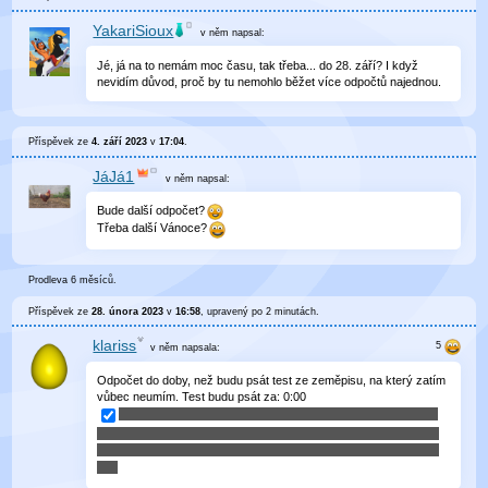
YakariSioux
v něm
napsal:
Jé, já na to nemám moc času, tak třeba... do 28. září? I když
nevidím důvod, proč by tu nemohlo běžet více odpočtů najednou.
Příspěvek ze
4. září 2023
v
17:04
.
JáJá1
v něm
napsal:
Bude další odpočet?
Třeba další Vánoce?
Prodleva 6 měsíců.
Příspěvek ze
28. února 2023
v
16:58
, upravený
po 2 minutách
.
klariss
v něm
napsala:
Odpočet do doby, než budu psát test ze zeměpisu, na který zatím
vůbec neumím. Test budu psát za:
0
:
00