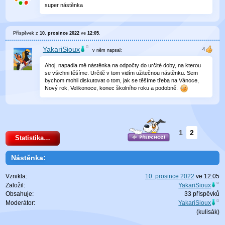
super nástěnka
Příspěvek z
10. prosince 2022
ve
12:05
.
YakariSioux
v něm
napsal:
Ahoj, napadla mě nástěnka na odpočty do určité doby, na kterou
se všichni těšíme. Určitě v tom vidím užitečnou nástěnku. Sem
bychom mohli diskutovat o tom, jak se těšíme třeba na Vánoce,
Nový rok, Velikonoce, konec školního roku a podobně.
1
2
Statistika…
Nástěnka:
Vznikla:
10. prosince 2022
ve
12:05
Založil:
YakariSioux
Obsahuje:
33 příspěvků
Moderátor:
YakariSioux
(
kulisák
)