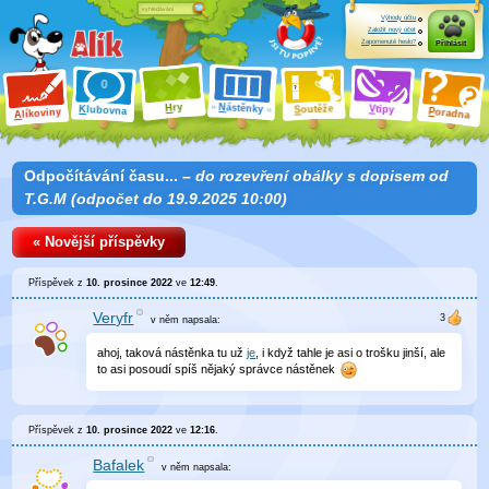
Výhody účtu
Založit nový účet
Zapomenuté heslo?
Přihlásit
ry
N
ástěnky
H
outěže
V
tipy
K
lubovna
S
P
líkoviny
oradna
A
Odpočítávání času... –
do rozevření obálky s dopisem od
T.G.M (odpočet do 19.9.2025 10:00)
« Novější příspěvky
Příspěvek z
10. prosince 2022
ve
12:49
.
Veryfr
v něm
napsala:
ahoj, taková nástěnka tu už
je
, i když tahle je asi o trošku jinší, ale
to asi posoudí spíš nějaký správce nástěnek
Příspěvek z
10. prosince 2022
ve
12:16
.
Bafalek
v něm
napsala: