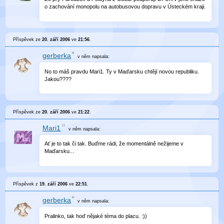
o zachování monopolu na autobusovou dopravu v Ústeckém kraji.
Příspěvek ze
20. září 2006
ve
21:56
.
gerberka
v něm
napsala:
No to máš pravdu Mari1. Ty v Maďarsku chtějí novou republiku.
Jakou????
Příspěvek ze
20. září 2006
ve
21:22
.
Mari1
v něm
napsala:
Ať je to tak či tak. Buďme rádi, že momentálně nežijeme v
Maďarsku...
Příspěvek z
19. září 2006
ve
22:51
.
gerberka
v něm
napsala:
Pralinko, tak hoď nějaké téma do placu. :))