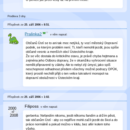
Prodleva 3 dny.
Příspěvek ze
25. září 2006
v
8:51
.
Pralinka2
v něm
napsal:
Občanů Ústí se to ani tak moc netýká, ty vozí městský Dopravní
podnik, se kterým problém není. Ti, kteří nemohli jezdit, jsou spíše
občané vesnic a menších obcí Ústeckého kraje.
Že se věc dostala do kritického stavu, je právě chyba hejtmana a
zejména jeho Odboru dopravy, že v okamžiku vyhrocení situace
neměli připravené ty zálohy. Ale to nebyl zlý úmysl, jako spíš
neschopnost odhadnout předem všechny možné podrazy DPÚK,
který prostě nechtěl přijít o ten velice lukrativní monopol na
dopravní obslužnost v Ústeckém kraji.
Příspěvek ze
25. září 2006
v
1:02
.
Filiposs
v něm
napsal:
gerberka: Nefandím nikomu, jestli někomu fandím a držím pěsti,
tak občanům Ústí - aby co nejdříve mohli začít jezdit do škol a do
práce normálně a pokud možno v klidu, bez afér kolem toho
všeho.