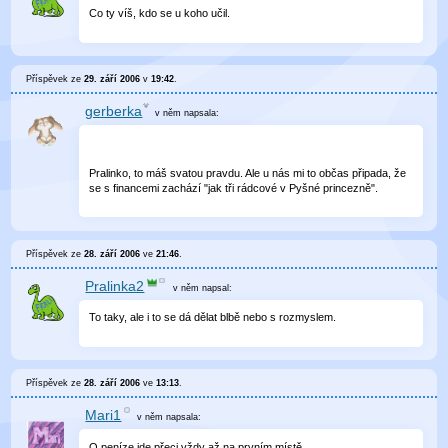
Co ty víš, kdo se u koho učil.
Příspěvek ze
29. září 2006
v
19:42
.
gerberka
v něm
napsala:
Pralinko, to máš svatou pravdu. Ale u nás mi to občas připada, že
se s financemi zachází "jak tři rádcové v Pyšné princezně".
Příspěvek ze
28. září 2006
ve
21:46
.
Pralinka2
v něm
napsal:
To taky, ale i to se dá dělat blbě nebo s rozmyslem.
Příspěvek ze
28. září 2006
ve
13:13
.
Mari1
v něm
napsala:
O peníze jde přeci vždy až na prvním místě.