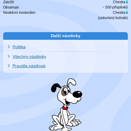
Založil:
Chestra
Obsahuje:
~ 500
příspěvků
Neaktivní moderátor:
Chestra
(zatoulaný
kulisák
)
Další nástěnky
Politika
Všechny nástěnky
Pravidla nástěnek