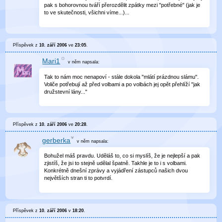
pak s bohorovnou tváří přerozdělit zpátky mezi "potřebné" (jak je
to ve skutečnosti, všichni víme...)...
Příspěvek z
10. září 2006
ve
23:05
.
Mari1
v něm
napsala:
Tak to nám moc nenapoví - stále dokola "mlátí prázdnou slámu".
Voliče potřebují až před volbami a po volbách jej opět přehlíží "jak
družstevní lány..."
Příspěvek z
10. září 2006
ve
20:28
.
gerberka
v něm
napsala:
Bohužel máš pravdu. Uděláš to, co si myslíš, že je nejlepší a pak
zjistíš, že jsi to stejně udělal špatně. Takhle je to i s volbami.
Konkrétně dnešní zprávy a vyjádření zástupců našich dvou
největších stran ti to potvrdí.
Příspěvek z
10. září 2006
v
18:20
.