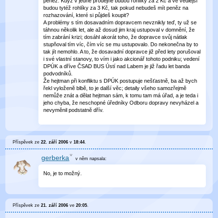
peněz. Když v jedné prodejně budou rohlíky za 2 Kč a ve vedlejší
budou tytéž rohlíky za 3 Kč, tak pokud nebudeš mít peněz na
rozhazování, které si půjdeš koupit?
A problémy s tím dosavadním dopravcem nevznikly teď, ty už se
táhnou několik let, ale až dosud jim kraj ustupoval v domnění, že
tím zabrání krizi; dosáhl akorát toho, že dopravce svůj nátlak
stupňoval tím víc, čím víc se mu ustupovalo. Do nekonečna by to
tak jít nemohlo. A to, že dosavadní dopravce již před lety porušoval
i své vlastní stanovy, to vím i jako akcionář tohoto podniku; vedení
DPÚK a dříve ČSAD BUS Ústí nad Labem je již řadu let banda
podvodníků.
Že hejtman při konfliktu s DPÚK postupuje nešťastně, ba až bych
řekl vyloženě blbě, to je další věc; detaily všeho samozřejmě
nemůže znát a dělat hejtman sám, k tomu tam má úřad, a je teda i
jeho chyba, že neschopné úředníky Odboru dopravy nevyházel a
nevyměnil podstatně dřív.
Příspěvek ze
22. září 2006
v
18:44
.
gerberka
v něm
napsala:
No, je to možný.
Příspěvek ze
21. září 2006
ve
20:05
.