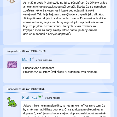
Asi máš pravdu Pralinko. Ale na lidi to působí tak, že DP je v právu
a hejtman chce prosadit svou stůj co stůj. Škoda, že se nemohou
zveřejnit některé skutečnosti, které věc objasnili i široké
veřejnosti. Takhle je hejtman v nevýhodě a vypadá jako diktátor.
Já to píši také tak jak to vidím podle zpráv v TV a novinách. A lidé
v kraji se bouří, že jim autobusy nejezdí jak mají. Někteří se tak
bojí, že příjdou i o zaměstnání. Já bych dělala revoluci, až
kdybych měla za zády zálohy, které nastoupí /tedy armadu
dalších autobusů a nových dopravdů/.
Příspěvek ze
23. září 2006
v
15:33
.
Mari1
v něm
napsala:
Filiposs: Ano a nebo tam...
Pralinka2: A jak jste v Ústí přežili tu autobusouvou blokádu?
Příspěvek ze
23. září 2006
v
8:54
.
Pralinka2
v něm
napsal:
Jakou miluje hejtman písničku, to nevím. Ale neříkal nic o tom, že
by chtěl nechat lidi bez dopravy. Chce tu dopravu objednávat u
dopravců, kteří jsou schopni stejnou dopravu nabídnout za méně