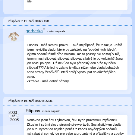
lidé.
Příspěvek z
11. září 2006
v
9:31
.
gerberka
v něm
napsala:
Filiposs - máš svatou pravdu. Také mi připadá, že to tak je. Ještě
jsem neviděla vládu, které by záleželo na "obyčejných lidech".
Výjma období těsně před volbami, ale to politiky nic nestojí v Kč,
jenom musí slibovat, slibovat, slibovat a když je po volbách? Jsou
jak opilci po opici. Už neví co bylo předeslý den a že by něco
slibovali??? A je jedno zda to je vláda růže nebo vláda bohatých
nebo strany žebříkářů, kteří chtějí vystoupat do důležitějších
pater.
Zktrátka - máš dobré názory.
Příspěvek z
10. září 2006
ve
23:31
.
Filiposs
v něm
napsal:
Nedávno jsem četl zajímavou, řekl bych pravdivou, myšlenku.
Zkusím ji svými slovy stručně převyprávět. Socialistickým vládám
jde o to, vybrat co nejvíce peněz z kapes obyčejných občanů,
nahrabat si co nejvíce pro sebe a pro známé a přátelíčky a zbytky