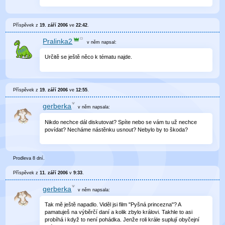
Příspěvek z
19. září 2006
ve
22:42
.
Pralinka2
v něm
napsal:
Určitě se ještě něco k tématu najde.
Příspěvek z
19. září 2006
ve
12:55
.
gerberka
v něm
napsala:
Nikdo nechce dál diskutovat? Spíte nebo se vám tu už nechce
povídat? Necháme nástěnku usnout? Nebylo by to škoda?
Prodleva 8 dní.
Příspěvek z
11. září 2006
v
9:33
.
gerberka
v něm
napsala:
Tak mě ještě napadlo. Viděl jsi film "Pyšná princezna"? A
pamatuješ na výběrčí daní a kolik zbylo královi. Takhle to asi
probíhá i když to není pohádka. Jenže roli krále suplují obyčejní