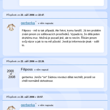
Příspěvek ze
23. září 2006
ve
22:47
.
gerberka
v něm
napsala:
Filiposs - mě to tak připadá. Ale řekni, komu fandíš. Já ten problém
znám jenom ze sdělovacích prostředků. Vypadá to, že dělá jeden
druhému truc. Možná je pozadí jiné, ale to nevím. Říkám jenom
svůj názor a jak to na mě působí. Jestli jsi informován jinak - sděl
to.
Příspěvek ze
23. září 2006
ve
22:26
.
Filiposs
v něm
napsal:
gerberka: Jenže "on" žádnou revoluci dělat nechtěl, prostě se
chtěl normálně dohodnout.
Příspěvek ze
23. září 2006
v
15:57
.
gerberka
v něm
napsala: