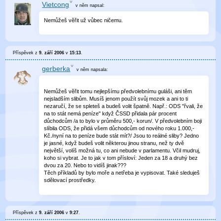
Vietcong
v něm
napsal:
Nemůžeš věřit už vůbec ničemu.
Příspěvek z
9. září 2006
v
15:13
.
gerberka
v něm
napsala:
Nemůžeš věřit tomu nejlepšímu předvolebnímu guláši, ani těm
nejsladším slibům. Musíš jenom použít svůj mozek a ani to ti
nezaručí, že se spleteš a budeš volit špatně. Např.: ODS "řvali, že
na to stát nemá peníze" když ČSSD přidala pár procent
důchodcům /a to bylo v průměru 500,- korun/. V předvolebním boji
slíbila ODS, že přidá všem důchodcům od nového roku 1.000,-
Kč./nyní na to peníze bude stát mít?/ Jsou to reálné sliby? Jedno
je jasné, když budeš volit některou jinou stranu, než ty dvě
největší, volíš možná tu, co ani nebude v parlamentu. Včil mudruj,
koho si vybrat. Je to jak v tom přísloví: Jeden za 18 a druhý bez
dvou za 20. Nebo to vidíš jinak???
Těch příkladů by bylo moře a netřeba je vypisovat. Také sleduješ
sdělovací prostředky.
Příspěvek z
9. září 2006
v
9:27
.