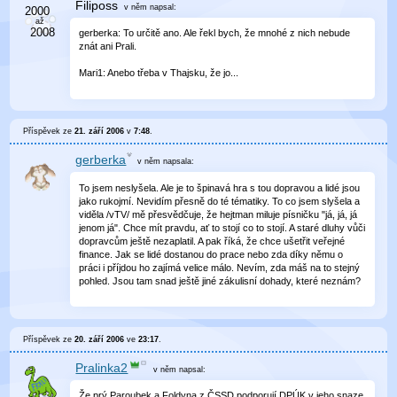
Filiposs
v něm
napsal:
gerberka: To určitě ano. Ale řekl bych, že mnohé z nich nebude
znát ani Prali.
Mari1: Anebo třeba v Thajsku, že jo...
Příspěvek ze
21. září 2006
v
7:48
.
gerberka
v něm
napsala:
To jsem neslyšela. Ale je to špinavá hra s tou dopravou a lidé jsou
jako rukojmí. Nevidím přesně do té tématiky. To co jsem slyšela a
viděla /vTV/ mě přesvědčuje, že hejtman miluje písničku "já, já, já
jenom já". Chce mít pravdu, ať to stojí co to stojí. A staré dluhy vůči
dopravcům ještě nezaplatil. A pak říká, že chce ušetřit veřejné
finance. Jak se lidé dostanou do prace nebo zda díky němu o
práci i příjdou ho zajímá velice málo. Nevím, zda máš na to stejný
pohled. Jsou tam snad ještě jiné zákulisní dohady, které neznám?
Příspěvek ze
20. září 2006
ve
23:17
.
Pralinka2
v něm
napsal:
Že prý Paroubek a Foldyna z ČSSD podporují DPÚK v jeho snaze