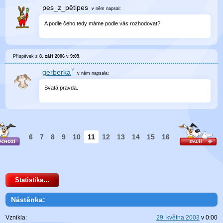
pes_z_pětipes
v něm
napsal:
A podle čeho tedy máme podle vás rozhodovat?
Příspěvek z
8. září 2006
v
9:09
.
gerberka
v něm
napsala:
Svatá pravda.
6
7
8
9
10
11
12
13
14
15
16
Statistika…
Nástěnka:
Vznikla:
29. května 2003
v
0:00