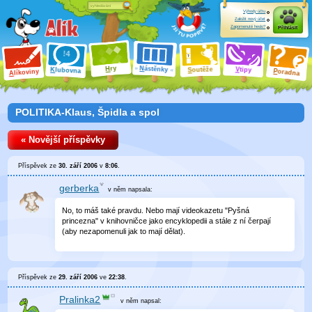
Výhody účtu
Založit nový účet
Zapomenuté heslo?
Přihlásit
ry
N
ástěnky
H
outěže
V
tipy
K
lubovna
S
P
líkoviny
oradna
A
POLITIKA-Klaus, Špidla a spol
« Novější příspěvky
Příspěvek ze
30. září 2006
v
8:06
.
gerberka
v něm
napsala:
No, to máš také pravdu. Nebo mají videokazetu "Pyšná
princezna" v knihovničce jako encyklopedii a stále z ní čerpají
(aby nezapomenuli jak to mají dělat).
Příspěvek ze
29. září 2006
ve
22:38
.
Pralinka2
v něm
napsal: