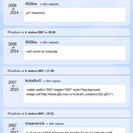
Alíška-
v něm
napsala:
ju? maverick
Příspěvek ze
4. dubna 2007
ve
23:00
.
Alíška-
v něm
napsala:
rači semn to smazala
Příspěvek ze
4. dubna 2007
v
17:38
.
kotatko0
v něm
napsal:
<table width="300" height="300" style="background-
image:url('http://www.gify.nou.cz/srdce5_soubory/162.gif');">
Příspěvek ze
4. dubna 2007
v
15:21
.
maaverick
v něm
napsal:
jo já se mu klidně přiznam,ale myslim,že mu to nebude vadit