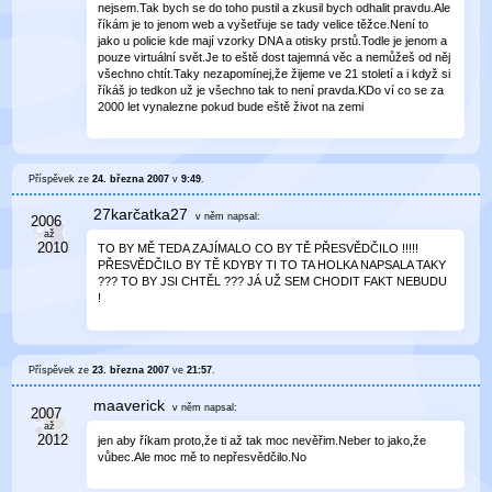
nejsem.Tak bych se do toho pustil a zkusil bych odhalit pravdu.Ale
říkám je to jenom web a vyšetřuje se tady velice těžce.Není to
jako u policie kde mají vzorky DNA a otisky prstů.Todle je jenom a
pouze virtuální svět.Je to eště dost tajemná věc a nemůžeš od něj
všechno chtít.Taky nezapomínej,že žijeme ve 21 století a i když si
říkáš jo tedkon už je všechno tak to není pravda.KDo ví co se za
2000 let vynalezne pokud bude eště život na zemi
Příspěvek ze
24. března 2007
v
9:49
.
27karčatka27
v něm
napsal:
TO BY MĚ TEDA ZAJÍMALO CO BY TĚ PŘESVĚDČILO !!!!!
PŘESVĚDČILO BY TĚ KDYBY TI TO TA HOLKA NAPSALA TAKY
??? TO BY JSI CHTĚL ??? JÁ UŽ SEM CHODIT FAKT NEBUDU
!
Příspěvek ze
23. března 2007
ve
21:57
.
maaverick
v něm
napsal:
jen aby říkam proto,že ti až tak moc nevěřim.Neber to jako,že
vůbec.Ale moc mě to nepřesvědčilo.No