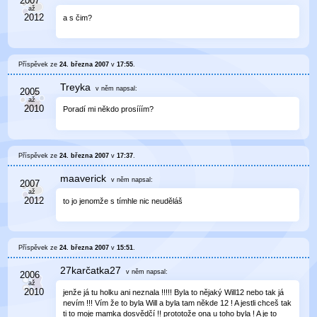
a s čim?
Příspěvek ze
24. března 2007
v
17:55
.
Treyka
v něm
napsal:
Poradí mi někdo prosííím?
Příspěvek ze
24. března 2007
v
17:37
.
maaverick
v něm
napsal:
to jo jenomže s tímhle nic neuděláš
Příspěvek ze
24. března 2007
v
15:51
.
27karčatka27
v něm
napsal:
jenže já tu holku ani neznala !!!!! Byla to nějaký Will12 nebo tak já
nevím !!! Vím že to byla Will a byla tam někde 12 ! A jestli chceš tak
ti to moje mamka dosvědčí !! prototože ona u toho byla ! A je to