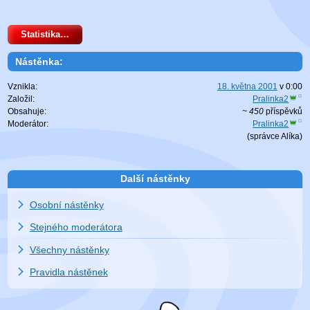
Statistika…
Nástěnka:
Vznikla:
18. května 2001
v
0:00
Založil:
Pralinka2
Obsahuje:
~ 450
příspěvků
Moderátor:
Pralinka2
(
správce Alíka
)
Další nástěnky
Osobní nástěnky
Stejného moderátora
Všechny nástěnky
Pravidla nástěnek