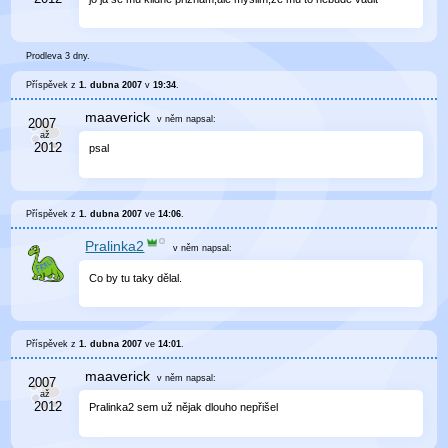
Prodleva 3 dny.
Příspěvek z
1. dubna 2007
v
19:34
.
maaverick
v něm
napsal:
psal
Příspěvek z
1. dubna 2007
ve
14:06
.
Pralinka2
v něm
napsal:
Co by tu taky dělal.
Příspěvek z
1. dubna 2007
ve
14:01
.
maaverick
v něm
napsal:
Pralinka2 sem už nějak dlouho nepřišel