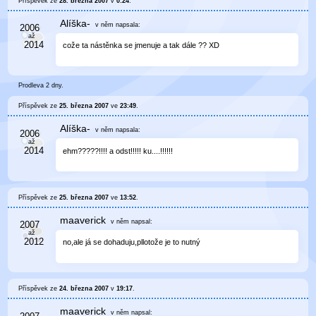
Příspěvek ze
28. března 2007
v
0:24
.
Alíška-
v něm
napsala:
cože ta nástěnka se jmenuje a tak dále ?? XD
Prodleva 2 dny.
Příspěvek ze
25. března 2007
ve
23:49
.
Alíška-
v něm
napsala:
ehm?????!!!! a odst!!!!! ku....!!!!!!
Příspěvek ze
25. března 2007
ve
13:52
.
maaverick
v něm
napsal:
no,ale já se dohaduju,pllotože je to nutný
Příspěvek ze
24. března 2007
v
19:17
.
maaverick
v něm
napsal: