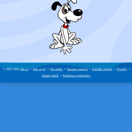
© 2000–2026
Alík.cz
•
Kde co je?
•
Pro rodiče
•
Seznam správců
•
Pravidla chování
•
Písničky
•
Katalog dárků
•
Reklama a
spolupráce