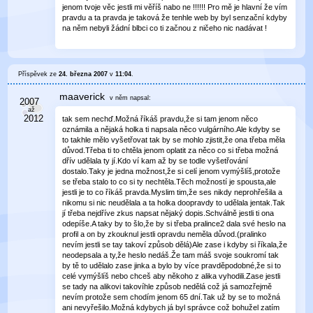
jenom tvoje věc jestli mi věříš nabo ne !!!!!! Pro mě je hlavní že vím
pravdu a ta pravda je taková že tenhle web by byl senzační kdyby
na něm nebyli žádní blbci co ti začnou z ničeho nic nadávat !
Příspěvek ze
24. března 2007
v
11:04
.
maaverick
v něm
napsal:
tak sem nechď.Možná říkáš pravdu,že si tam jenom něco
oznámila a nějaká holka ti napsala něco vulgárního.Ale kdyby se
to takhle mělo vyšetřovat tak by se mohlo zjistit,že ona třeba měla
důvod.Třeba ti to chtěla jenom oplatit za něco co si třeba možná
dřív udělala ty jí.Kdo ví kam až by se todle vyšetřování
dostalo.Taky je jedna možnost,že si celí jenom vymýšlíš,protože
se třeba stalo to co si ty nechtěla.Těch možností je spousta,ale
jestli je to co říkáš pravda.Myslim tim,že ses nikdy neprohřešila a
nikomu si nic neudělala a ta holka doopravdy to udělala jentak.Tak
jí třeba nejdříve zkus napsat nějaký dopis.Schválně jestli ti ona
odepíše.A taky by to šlo,že by si třeba pralince2 dala své heslo na
profil a on by zkouknul jestli opravdu neměla důvod.(pralinko
nevím jestli se tay takoví způsob dělá)Ale zase i kdyby si říkala,že
neodepsala a ty,že heslo nedáš.Že tam máš svoje soukromí tak
by tě to udělalo zase jinka a bylo by více pravděpodobné,že si to
celé vymýšlíš nebo chceš aby někoho z alika vyhodili.Zase jestli
se tady na alikovi takovíhle způsob nedělá což já samozřejmě
nevím protože sem chodím jenom 65 dní.Tak už by se to možná
ani nevyřešilo.Možná kdybych já byl správce což bohužel zatím