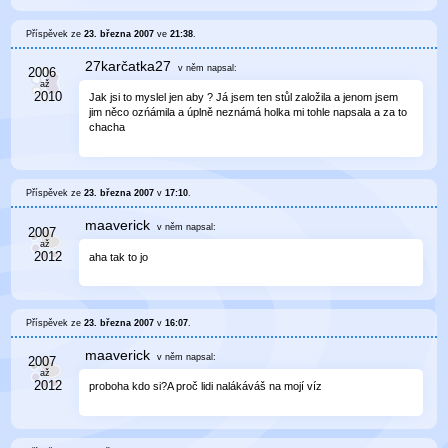
Příspěvek ze
23. března 2007
ve
21:38
.
27karčatka27
v něm
napsal:
Jak jsi to myslel jen aby ? Já jsem ten stůl založila a jenom jsem
jim něco ozńámila a úplně neznámá holka mi tohle napsala a za to
chacha
Příspěvek ze
23. března 2007
v
17:10
.
maaverick
v něm
napsal:
aha tak to jo
Příspěvek ze
23. března 2007
v
16:07
.
maaverick
v něm
napsal:
proboha kdo si?A proč lidi nalákáváš na mojí víz