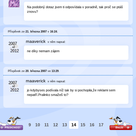
Na podobný dotaz jsem ti odpovídala v poradně, tak proč se ptáš
znovu?
Příspěvek ze
21. března 2007
v
16:24
.
maaverick
v něm
napsal:
ne díky nemam zájem
Příspěvek ze
20. března 2007
ve
13:29
.
maaverick
v něm
napsal:
jo kdybyses podívala níž tak by si pochopila,že reklami sem
nepatří.Pralinko smažeš to?
9
10
11
12
13
14
15
16
17