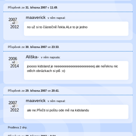
Příspěvek ze
31. března 2007
v
11:49
.
maaverick
v něm
napsal:
no už si to částečně řekla.ALe to je jedno
Příspěvek ze
30. března 2007
ve
23:33
.
Alíška-
v něm
napsala:
jooooo kidsland je neeeeeeeeeeeeeeeeeeeeej ale neřeknu nic
otěch obrázkach si piš :o)
Příspěvek ze
29. března 2007
ve
20:41
.
maaverick
v něm
napsal:
ale ne.Přečti si poštu ode mě na kidslandu
Prodleva 2 dny.