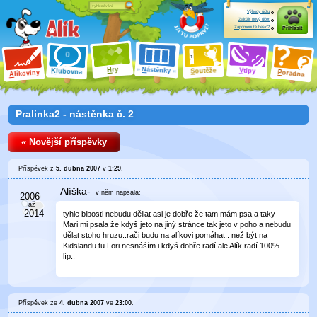
Výhody účtu
Založit nový účet
Zapomenuté heslo?
Přihlásit
ry
N
ástěnky
H
outěže
V
tipy
K
lubovna
S
P
líkoviny
oradna
A
Pralinka2 - nástěnka č. 2
« Novější příspěvky
Příspěvek z
5. dubna 2007
v
1:29
.
Alíška-
v něm
napsala:
tyhle blbosti nebudu děllat asi je dobře že tam mám psa a taky
Mari mi psala že kdyš jeto na jiný stránce tak jeto v poho a nebudu
dělat stoho hruzu..rači budu na alíkovi pomáhat.. než být na
Kidslandu tu Lori nesnáším i kdyš dobře radí ale Alík radí 100%
líp..
Příspěvek ze
4. dubna 2007
ve
23:00
.