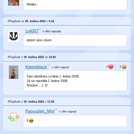
Ahojky
Příspěvek ze
20. května 2022
v
5:41
.
Lyli007
v něm
napsala:
dobré ráno všem
Příspěvek z
19. května 2022
ve
14:03
.
Kateisblack
v něm
napsal:
Tato nástěnka vznikla 1. ledna 2008.
Já se narodila 2. ledna 2008.
Smutné... :( :D
Příspěvek z
19. května 2022
v
11:55
.
Papoušek_Nfnf
v něm
napsal:
5