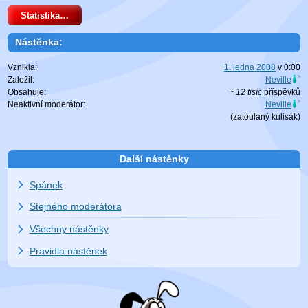
Statistika…
Nástěnka:
Vznikla:
1. ledna 2008
v
0:00
Založil:
Neville
Obsahuje:
~ 12 tisíc
příspěvků
Neaktivní moderátor:
Neville
(zatoulaný
kulisák
)
Další nástěnky
Spánek
Stejného moderátora
Všechny nástěnky
Pravidla nástěnek