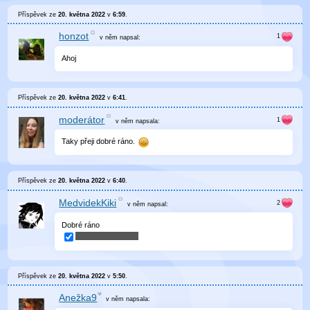
Příspěvek ze
20. května 2022
v
6:59
.
honzot
v něm
napsal:
Ahoj
Příspěvek ze
20. května 2022
v
6:41
.
moderátor
v něm
napsala:
Taky přeji dobré ráno.
Příspěvek ze
20. května 2022
v
6:40
.
MedvidekKiki
v něm
napsal:
Dobré ráno
Příspěvek ze
20. května 2022
v
5:50
.
Anežka9
v něm
napsala: