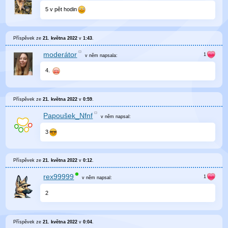
5 v pět hodin
Příspěvek ze
21. května 2022
v
1:43
.
moderátor
v něm
napsala:
4.
Příspěvek ze
21. května 2022
v
0:59
.
Papoušek_Nfnf
v něm
napsal:
3
Příspěvek ze
21. května 2022
v
0:12
.
rex99999
v něm
napsal:
2
Příspěvek ze
21. května 2022
v
0:04
.