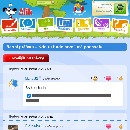
Výhody účtu
Založit nový účet
Zapomenuté heslo?
Přihlásit
ry
N
ástěnky
H
outěže
V
tipy
K
lubovna
S
P
líkoviny
oradna
A
Ranní ptáčata – Kdo tu bude první, má pochvalu…
« Novější příspěvky
Příspěvek ze
21. května 2022
v
6:31
.
Maty09
v něm
napsal:
6 v šest hodin
Příspěvek ze
21. května 2022
v
5:44
.
Čičibaka
v něm
napsala: