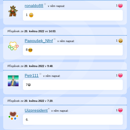
ronaldo88
v něm
napsal:
1
Příspěvek ze
20. května 2022
ve
14:03
.
Papoušek_Nfnf
v něm
napsal:
8
Příspěvek ze
20. května 2022
v
9:48
.
Petr111
v něm
napsal:
7😀
Příspěvek ze
20. května 2022
v
7:20
.
Uizpresident
v něm
napsal:
6.