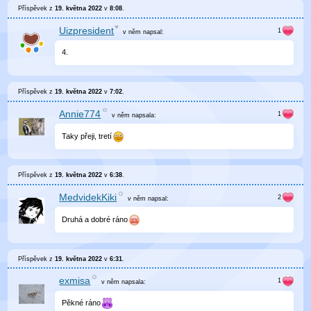
Příspěvek z
19. května 2022
v
8:08
.
Uizpresident
v něm
napsal:
4.
Příspěvek z
19. května 2022
v
7:02
.
Annie774
v něm
napsala:
Taky přeji, tretí
Příspěvek z
19. května 2022
v
6:38
.
MedvidekKiki
v něm
napsal:
Druhá a dobré ráno
Příspěvek z
19. května 2022
v
6:31
.
exmisa
v něm
napsala:
Pěkné ráno