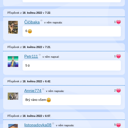
Příspěvek z
18. května 2022
v
7:22
.
Čičibaka
v něm
napsala:
6
Příspěvek z
18. května 2022
v
7:21
.
Petr111
v něm
napsal:
5☺️
Příspěvek z
18. května 2022
v
6:42
.
Annie774
v něm
napsala:
Brý ráno všem
Příspěvek z
18. května 2022
v
6:07
.
listopadovka08
v něm
napsala: