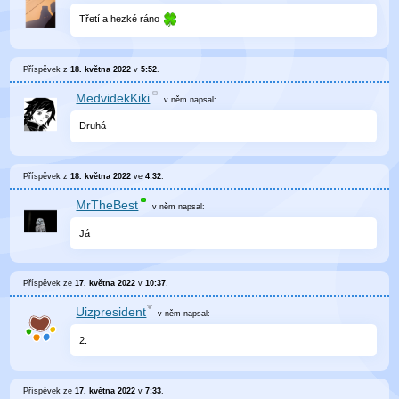
Třetí a hezké ráno
Příspěvek z
18. května 2022
v
5:52
.
MedvidekKiki
v něm
napsal:
Druhá
Příspěvek z
18. května 2022
ve
4:32
.
MrTheBest
v něm
napsal:
Já
Příspěvek ze
17. května 2022
v
10:37
.
Uizpresident
v něm
napsal:
2.
Příspěvek ze
17. května 2022
v
7:33
.