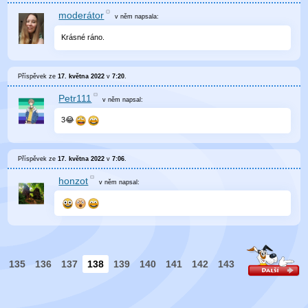
moderátor
v něm
napsala:
Krásné ráno.
Příspěvek ze
17. května 2022
v
7:20
.
Petr111
v něm
napsal:
3😂
Příspěvek ze
17. května 2022
v
7:06
.
honzot
v něm
napsal:
135
136
137
138
139
140
141
142
143