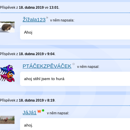
Příspěvek z
18. dubna 2019
ve
13:01
.
Žížala123
v něm
napsala:
Ahoj
Příspěvek z
18. dubna 2019
v
9:04
.
PTÁČEKZPĚVÁČEK
v něm
napsal:
ahoj stihl jsem to hurá
Příspěvek z
18. dubna 2019
v
8:19
.
JáJá1
v něm
napsal:
ahoj.