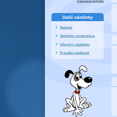
(zatoulaný
kulisák
)
Další nástěnky
Spánek
Stejného moderátora
Všechny nástěnky
Pravidla nástěnek