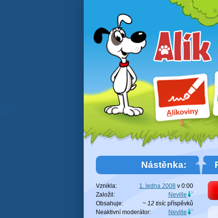
líkoviny
A
Nástěnka:
Vznikla:
1. ledna 2008
v
0:00
Založil:
Neville
Obsahuje:
~ 12 tisíc
příspěvků
Neaktivní moderátor:
Neville