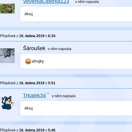
VeverkaČiperka123
v něm
napsala:
Ahoj
Příspěvek z
16. dubna 2019
v
6:34
.
Šároušek
v něm
napsala:
ahojky
Příspěvek z
16. dubna 2019
v
5:51
.
Trkalek34
v něm
napsala:
Ahoj
Příspěvek z
16. dubna 2019
v
5:46
.