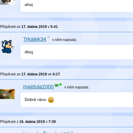
ahoj
Příspěvek ze
17. dubna 2019
v
5:41
.
Trkalek34
v něm
napsala:
Ahoj
Příspěvek ze
17. dubna 2019
ve
4:17
.
majdula2000
v něm
napsala:
Dobré ráno.
Příspěvek z
16. dubna 2019
v
7:39
.