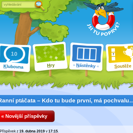
ry
N
ástěnky
H
outěže
K
lubovna
S
Ranní ptáčata – Kdo tu bude první, má pochvalu
« Novější příspěvky
Příspěvek z
19. dubna 2019
v
17:15
.