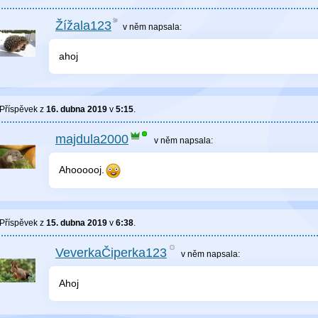
Žížala123
v něm
napsala:
ahoj
Příspěvek z
16. dubna 2019
v
5:15
.
majdula2000
v něm
napsala:
Ahoooooj.
Příspěvek z
15. dubna 2019
v
6:38
.
VeverkaČiperka123
v něm
napsala:
Ahoj