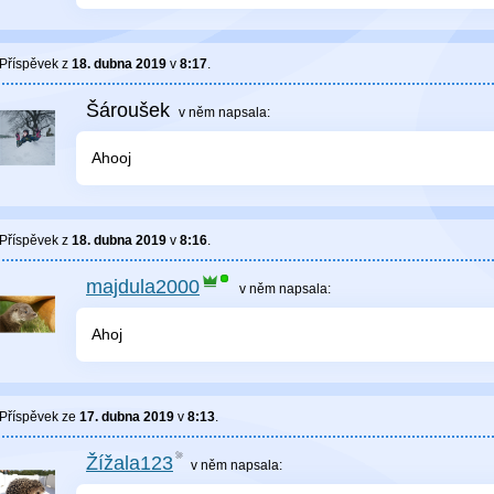
Příspěvek z
18. dubna 2019
v
8:17
.
Šároušek
v něm
napsala:
Ahooj
Příspěvek z
18. dubna 2019
v
8:16
.
majdula2000
v něm
napsala:
Ahoj
Příspěvek ze
17. dubna 2019
v
8:13
.
Žížala123
v něm
napsala: