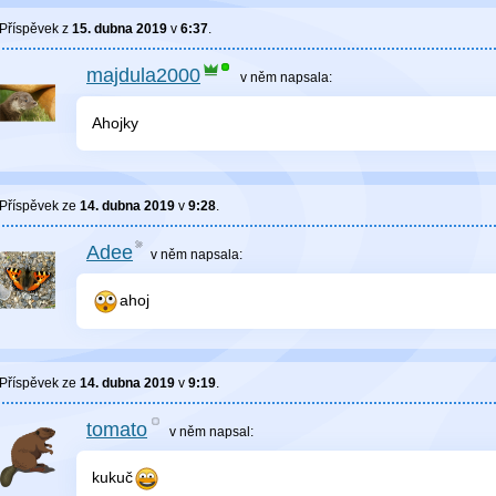
Příspěvek z
15. dubna 2019
v
6:37
.
majdula2000
v něm
napsala:
Ahojky
Příspěvek ze
14. dubna 2019
v
9:28
.
Adee
v něm
napsala:
ahoj
Příspěvek ze
14. dubna 2019
v
9:19
.
tomato
v něm
napsal:
kukuč