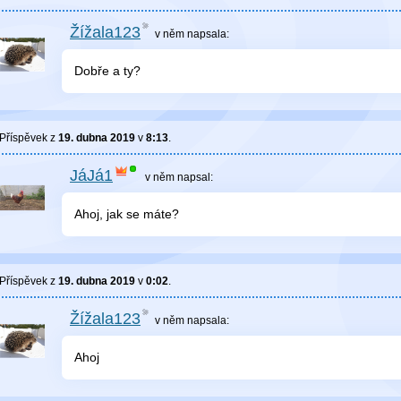
Žížala123
v něm
napsala:
Dobře a ty?
Příspěvek z
19. dubna 2019
v
8:13
.
JáJá1
v něm
napsal:
Ahoj, jak se máte?
Příspěvek z
19. dubna 2019
v
0:02
.
Žížala123
v něm
napsala:
Ahoj