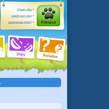
Výhody účtu
Založit nový účet
Přihlásit
Zapomenuté heslo?
V
tipy
P
oradna
…