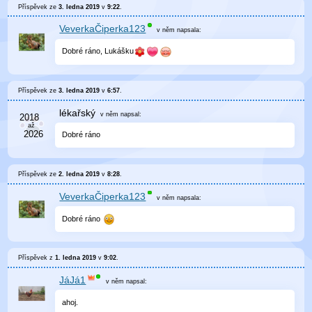
Příspěvek ze
3. ledna 2019
v
9:22
.
VeverkaČiperka123
v něm
napsala:
Dobré ráno, Lukášku
Příspěvek ze
3. ledna 2019
v
6:57
.
lékařský
v něm
napsal:
Dobré ráno
Příspěvek ze
2. ledna 2019
v
8:28
.
VeverkaČiperka123
v něm
napsala:
Dobré ráno
Příspěvek z
1. ledna 2019
v
9:02
.
JáJá1
v něm
napsal:
ahoj.