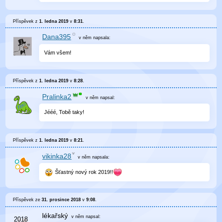
Příspěvek z
1. ledna 2019
v
8:31
.
Dana395
v něm
napsala:
Vám všem!
Příspěvek z
1. ledna 2019
v
8:28
.
Pralinka2
v něm
napsal:
Jééé, Tobě taky!
Příspěvek z
1. ledna 2019
v
8:21
.
vikinka28
v něm
napsala:
Šťastný nový rok 2019!!
Příspěvek ze
31. prosince 2018
v
9:08
.
lékařský
v něm
napsal: