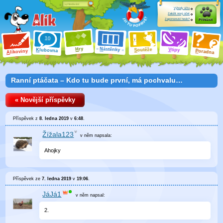
Výhody účtu
Založit nový účet
Zapomenuté heslo?
Přihlásit
ry
N
ástěnky
H
outěže
V
tipy
K
lubovna
S
P
líkoviny
oradna
A
Ranní ptáčata – Kdo tu bude první, má pochvalu…
« Novější příspěvky
Příspěvek z
8. ledna 2019
v
6:48
.
Žížala123
v něm
napsala:
Ahojky
Příspěvek ze
7. ledna 2019
v
19:06
.
JáJá1
v něm
napsal:
2.