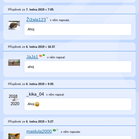
Příspěvek ze
7. ledna 2019
v
7:05
.
Žížala123
v něm
napsala:
Ahoj
Příspěvek ze
6. ledna 2019
v
16:37
.
JáJá1
v něm
napsal:
ahoj
Příspěvek ze
6. ledna 2019
v
9:05
.
_kika_04
v něm
napsal:
Ahoj
Příspěvek ze
6. ledna 2019
v
5:27
.
majdula2000
v něm
napsala: