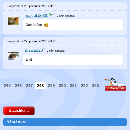
Příspěvek ze
28. prosince 2018
v
9:01
.
majdula2000
v něm
napsala:
Dobré ráno.
Příspěvek ze
27. prosince 2018
v
8:21
.
Žížala123
v něm
napsala:
ahoj
245
246
247
248
249
250
251
252
253
Statistika…
Nástěnka: