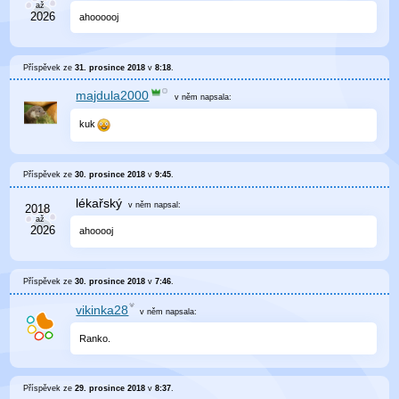
ahoooooj
Příspěvek ze
31. prosince 2018
v
8:18
.
majdula2000
v něm
napsala:
kuk
Příspěvek ze
30. prosince 2018
v
9:45
.
lékařský
v něm
napsal:
ahooooj
Příspěvek ze
30. prosince 2018
v
7:46
.
vikinka28
v něm
napsala:
Ranko.
Příspěvek ze
29. prosince 2018
v
8:37
.