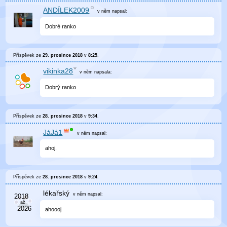
ANDÍLEK2009
v něm
napsal:
Dobré ranko
Příspěvek ze
29. prosince 2018
v
8:25
.
vikinka28
v něm
napsala:
Dobrý ranko
Příspěvek ze
28. prosince 2018
v
9:34
.
JáJá1
v něm
napsal:
ahoj.
Příspěvek ze
28. prosince 2018
v
9:24
.
lékařský
v něm
napsal:
ahoooj