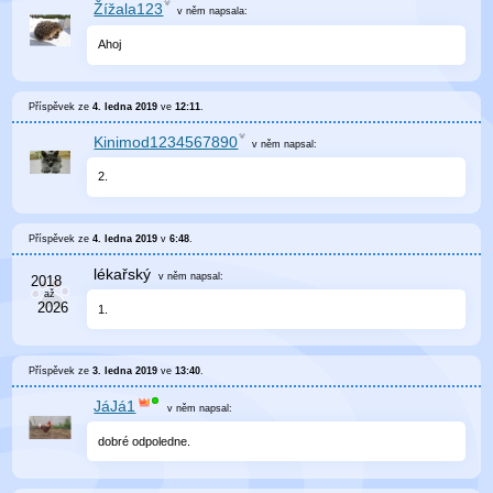
Žížala123
v něm
napsala:
Ahoj
Příspěvek ze
4. ledna 2019
ve
12:11
.
Kinimod1234567890
v něm
napsal:
2.
Příspěvek ze
4. ledna 2019
v
6:48
.
lékařský
v něm
napsal:
1.
Příspěvek ze
3. ledna 2019
ve
13:40
.
JáJá1
v něm
napsal:
dobré odpoledne.