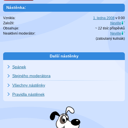
Nástěnka:
Vznikla:
1. ledna 2008
v
0:00
Založil:
Neville
Obsahuje:
~ 12 tisíc
příspěvků
Neaktivní moderátor:
Neville
(zatoulaný
kulisák
)
Další nástěnky
Spánek
Stejného moderátora
Všechny nástěnky
Pravidla nástěnek