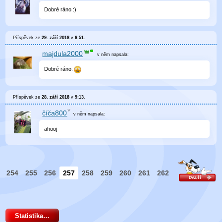
Dobré ráno :)
Příspěvek ze
29. září 2018
v
6:51
.
majdula2000
v něm
napsala:
Dobré ráno.
Příspěvek ze
28. září 2018
v
9:13
.
číča800
v něm
napsala:
ahooj
254
255
256
257
258
259
260
261
262
Statistika…