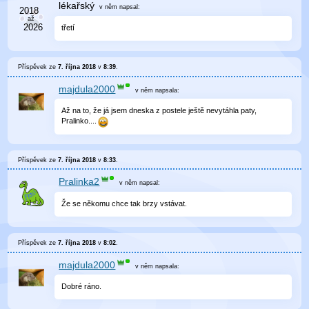
lékařský
v něm
napsal:
třetí
Příspěvek ze
7. října 2018
v
8:39
.
majdula2000
v něm
napsala:
Až na to, že já jsem dneska z postele ještě nevytáhla paty,
Pralinko....
Příspěvek ze
7. října 2018
v
8:33
.
Pralinka2
v něm
napsal:
Že se někomu chce tak brzy vstávat.
Příspěvek ze
7. října 2018
v
8:02
.
majdula2000
v něm
napsala:
Dobré ráno.