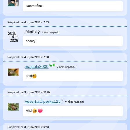
Dobré ráno!
Příspěvek ze
4. října 2018
v
7:09
.
lékařský
v něm
napsal:
ahoooj
Příspěvek ze
4. října 2018
v
7:08
.
majdula2000
v něm
napsala:
ahoj
Příspěvek ze
3. října 2018
v
11:02
.
VeverkaČiperka123
v něm
napsala:
Ahoj
Příspěvek ze
3. října 2018
v
6:53
.