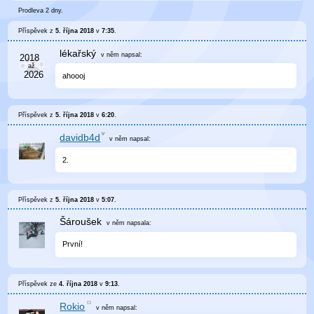
Prodleva 2 dny.
Příspěvek z
5. října 2018
v
7:35
.
lékařský
v něm
napsal:
ahoooj
Příspěvek z
5. října 2018
v
6:20
.
davidb4d
v něm
napsal:
2.
Příspěvek z
5. října 2018
v
5:07
.
Šároušek
v něm
napsala:
První!
Příspěvek ze
4. října 2018
v
9:13
.
Rokio
v něm
napsal: