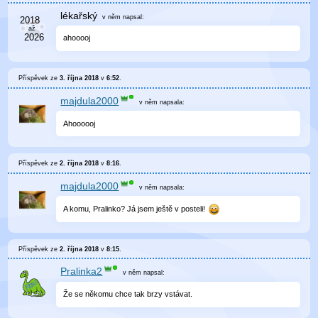
lékařský
v něm
napsal:
ahooooj
Příspěvek ze
3. října 2018
v
6:52
.
majdula2000
v něm
napsala:
Ahoooooj
Příspěvek ze
2. října 2018
v
8:16
.
majdula2000
v něm
napsala:
A komu, Pralinko? Já jsem ještě v posteli!
Příspěvek ze
2. října 2018
v
8:15
.
Pralinka2
v něm
napsal:
Že se někomu chce tak brzy vstávat.