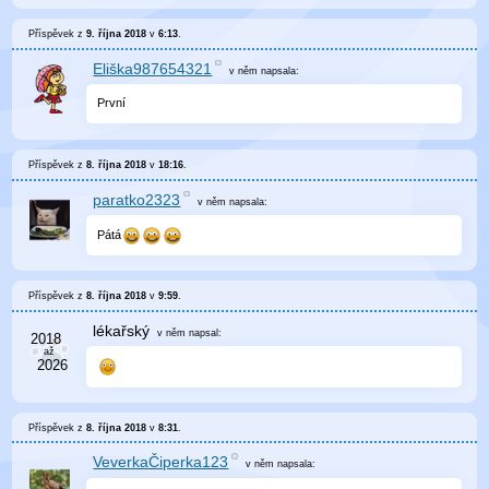
Příspěvek z
9. října 2018
v
6:13
.
Eliška987654321
v něm
napsala:
První
Příspěvek z
8. října 2018
v
18:16
.
paratko2323
v něm
napsala:
Pátá
Příspěvek z
8. října 2018
v
9:59
.
lékařský
v něm
napsal:
Příspěvek z
8. října 2018
v
8:31
.
VeverkaČiperka123
v něm
napsala: