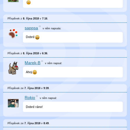
Příspěvek z
8. října 2018
v
7:16
.
sappsa
v něm
napsala:
Dobré
Příspěvek z
8. října 2018
v
6:36
.
Marek-B
v něm
napsal:
Ahoj
Příspěvek ze
7. října 2018
v
9:39
.
Rokio
v něm
napsal:
Dobré ráno!
Příspěvek ze
7. října 2018
v
8:49
.