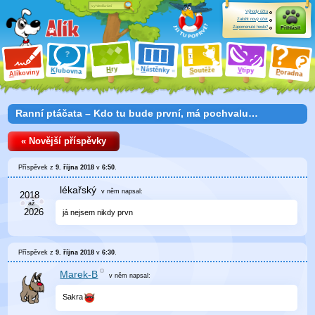
Výhody účtu
Založit nový účet
Zapomenuté heslo?
Přihlásit
ry
N
ástěnky
H
outěže
V
tipy
K
lubovna
S
P
líkoviny
oradna
A
Ranní ptáčata – Kdo tu bude první, má pochvalu…
« Novější příspěvky
Příspěvek z
9. října 2018
v
6:50
.
lékařský
v něm
napsal:
já nejsem nikdy prvn
Příspěvek z
9. října 2018
v
6:30
.
Marek-B
v něm
napsal:
Sakra