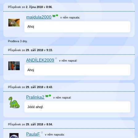
Příspěvek ze
2. října 2018
v
8:06
.
majdula2000
v něm
napsala:
Ahoj
Prodleva 3 dny.
Příspěvek ze
29. září 2018
v
9:15
.
ANDÍLEK2009
v něm
napsal:
Ahoj
Příspěvek ze
29. září 2018
v
8:43
.
Pralinka2
v něm
napsal:
Jééé ahoj!
Příspěvek ze
29. září 2018
v
8:04
.
PaulaF
v něm
napsala: