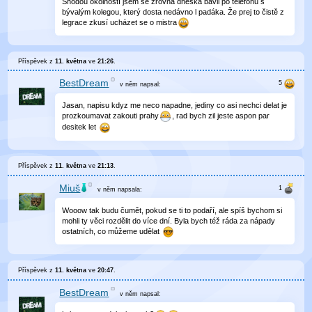
Shodou okolností jsem se zrovna dneska bavil po telefonu s
bývalým kolegou, který dosta nedávno l padáka. Že prej to čistě z
legrace zkusí ucházet se o mistra
Příspěvek z
11. května
ve
21:26
.
BestDream
v něm
napsal:
Jasan, napisu kdyz me neco napadne, jediny co asi nechci delat je
prozkoumavat zakouti prahy
, rad bych zil jeste aspon par
desitek let
Příspěvek z
11. května
ve
21:13
.
Miuš
v něm
napsala:
Wooow tak budu čumět, pokud se ti to podaří, ale spíš bychom si
mohli ty věci rozdělit do více dní. Byla bych též ráda za nápady
ostatních, co můžeme udělat
Příspěvek z
11. května
ve
20:47
.
BestDream
v něm
napsal: