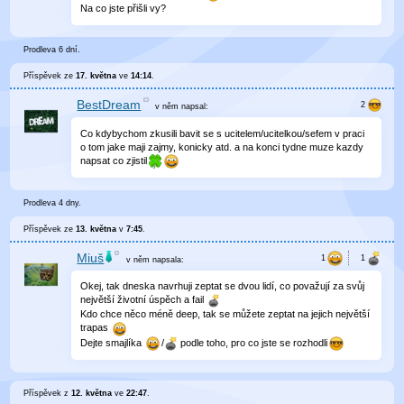
Na co jste přišli vy?
Prodleva 6 dní.
Příspěvek ze
17. května
ve
14:14
.
BestDream
v něm
napsal:
Co kdybychom zkusili bavit se s ucitelem/ucitelkou/sefem v praci
o tom jake maji zajmy, konicky atd. a na konci tydne muze kazdy
napsat co zjistil
Prodleva 4 dny.
Příspěvek ze
13. května
v
7:45
.
Miuš
v něm
napsala:
Okej, tak dneska navrhuji zeptat se dvou lidí, co považují za svůj
největší životní úspěch a fail
Kdo chce něco méně deep, tak se můžete zeptat na jejich největší
trapas
Dejte smajlíka
/
podle toho, pro co jste se rozhodli
Příspěvek z
12. května
ve
22:47
.