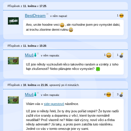
Příspěvek z
11. května
v
17:25
.
BestDream
v něm
napsal:
Ano, urcite hoodne veci
, ale rozhodne jsem pro vymyslet dalsi,
at trochu zborime denni rutinu
Příspěvek z
11. května
v
15:20
.
Miuš
v něm
napsala:
Už jste někdy vyzkoušeli něco takového random a vznikly z toho
fajn zkušenosti? Nebo plánujete něco vymyslet?
Příspěvek z
10. května
ve
21:26
, upravený
po 4 minutách
.
Miuš
v něm
napsala:
Vítám vás v
side-questové
nástěnce.
Už jste si někdy řekli, že ty dny jsou pořád stejné? Že byste radši
zažili více srandy a dopaminu z věcí, které byste normálně
neudělali? Proč vlastně ne? Máte rádi výzvy, nové věci a třeba
někdy adrenalin? Já taky, a proto jsem založila tuto nástěnku.
Jediné co vás v tomto omezuje jste vy sami.