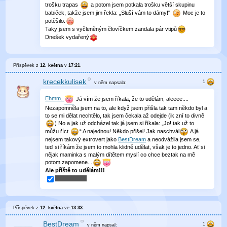
trošku trapas
a potom jsem potkala trošku větší skupinu
babiček, takže jsem jim řekla: „Sluší vám to dámy!"
Moc je to
potěšilo.
Taky jsem s vyčleněným človíčkem zandala pár vtipů
Dnešek vydařený
Příspěvek z
12. května
v
17:21
.
krecekkulisek
v něm
napsala:
Ehmm..
Já vím že jsem říkala, že to udělám, aleeee....
Nezapomněla jsem na to, ale když jsem přišla tak tam někdo byl a
to se mi dělat nechtělo, tak jsem čekala až odejde (ik zní to divně
) No a jak už odcházel tak já jsem si říkala: „Jo! tak už to
můžu říct
“ A najednou! Někdo přišel! Jak naschvál
A já
nejsem takový extrovert jako
BestDream
a neodvážila jsem se,
teď si říkám že jsem to mohla klidně udělat, však je to jedno. Ať si
nějak maminka s malým dítětem myslí co chce beztak na mě
potom zapomene...
Ale příště to udělám!!!
Příspěvek z
12. května
ve
13:33
.
BestDream
v něm
napsal: