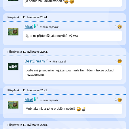
je bonus za udelani vsech?
Příspěvek z
11. května
ve
20:44
.
Miuš
v něm
napsala:
Jj, to mi přijde též jako největší výzva
Příspěvek z
11. května
ve
20:42
.
BestDream
v něm
napsal:
podle mě je sociálně nejtěžší pochvala třem lidem, takže pokud
nezapomenu..
Příspěvek z
11. května
ve
20:41
.
Miuš
v něm
napsala:
Mně taky nic z toho problém nedělá
Příspěvek z
11. května
ve
20:40
.