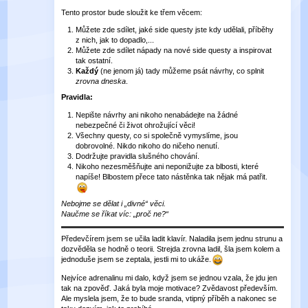
Tento prostor bude sloužit ke třem věcem:
Můžete zde sdílet, jaké side questy jste kdy udělali, příběhy
z nich, jak to dopadlo,...
Můžete zde sdílet nápady na nové side questy a inspirovat
tak ostatní.
Každý
(ne jenom já) tady můžeme psát návrhy, co splnit
zrovna dneska
.
Pravidla:
Nepište návrhy ani nikoho nenabádejte na žádné
nebezpečné či život ohrožující věci!
Všechny questy, co si společně vymyslíme, jsou
dobrovolné. Nikdo nikoho do ničeho nenutí.
Dodržujte pravidla slušného chování.
Nikoho nezesměšňujte ani neponižujte za blbosti, které
napíše! Blbostem přece tato nástěnka tak nějak má patřit.
Nebojme se dělat i „divné“ věci.
Naučme se říkat víc: „proč ne?“
Předevčírem jsem se učila ladit klavír. Naladila jsem jednu strunu a
dozvěděla se hodně o teorii. Strejda zrovna ladil, šla jsem kolem a
jednoduše jsem se zeptala, jestli mi to ukáže.
Nejvíce adrenalinu mi dalo, když jsem se jednou vzala, že jdu jen
tak na zpověď. Jaká byla moje motivace? Zvědavost především.
Ale myslela jsem, že to bude sranda, vtipný příběh a nakonec se