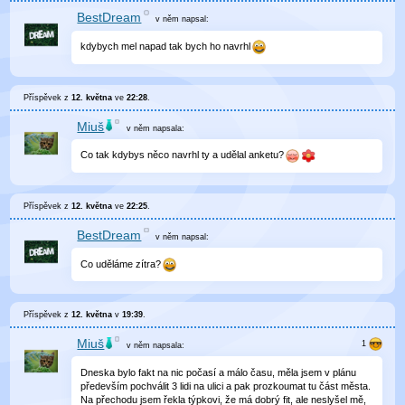
BestDream
v něm
napsal:
kdybych mel napad tak bych ho navrhl
Příspěvek z
12. května
ve
22:28
.
Miuš
v něm
napsala:
Co tak kdybys něco navrhl ty a udělal anketu?
Příspěvek z
12. května
ve
22:25
.
BestDream
v něm
napsal:
Co uděláme zítra?
Příspěvek z
12. května
v
19:39
.
Miuš
v něm
napsala:
Dneska bylo fakt na nic počasí a málo času, měla jsem v plánu
především pochválit 3 lidi na ulici a pak prozkoumat tu část města.
Na přechodu jsem řekla týpkovi, že má dobrý fit, ale neslyšel mě,