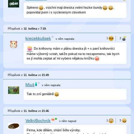
Splneno
, vsichni maji dneska velmi hezke bundy
,
popovidal jsem i s vyclenenym clovekem
Příspěvek z
12. května
v
7:19
.
krecekkulisek
v něm
napsala:
Do knihovny mám v plánu dneska jít + s paní knihovníci
máme výborný vztah, takže pokud na to nezapomenu, tak bych
se jí mohla zeptat ať mi vybere nějakou knížku
Příspěvek z
11. května
ve
21:49
.
Miuš
v něm
napsala:
Tak to zní geniálně
Příspěvek z
11. května
ve
21:46
.
VelkýBochník
v něm
napsal:
Firma, kde dělám, shání šéfa výroby.