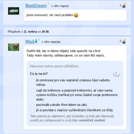
BestDream
v něm
napsal:
jsem extrovert, nic není problém
Příspěvek z
11. května
ve
20:36
.
Miuš
v něm
napsala:
Dobře lidi, tak si dáme nějaký side questík na zítra!
Tady mám návrhy, odhlasujeme, co se nám líbí nejvíc.
Hlasovat mohou pouze přihlášení.
Co ty na to?
jít omrknout pro vás nejméně známou část vašeho
města
zajít do knihovny a poprosit knihovníci, ať vám sama
vybere knížku (neříkat ji k tomu žádné svoje preference
atak)
pochválit cokoliv třem lidem na ulici
jít si povídat s nejvíce vyčleněným člověkem ze třídy
Tato anketa je objektivní, její výsledky (a kdo jak hlasoval)
uvidíš po zahlasování a svůj hlas
nemůžeš změnit
.