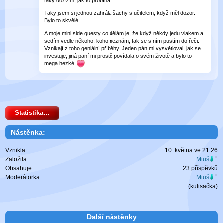
taky dozvím, jak to probíhá.
Taky jsem si jednou zahrála šachy s učitelem, když měl dozor.
Bylo to skvělé.
A moje mini side questy co dělám je, že když někdy jedu vlakem a
sedím vedle někoho, koho neznám, tak se s ním pustím do řeči.
Vznikají z toho geniální příběhy. Jeden pán mi vysvětloval, jak se
investuje, jiná paní mi prostě povídala o svém životě a bylo to
mega hezké.
Statistika…
Nástěnka:
Vznikla:
10. května ve 21:26
Založila:
Miuš
Obsahuje:
23 příspěvků
Moderátorka:
Miuš
(
kulisačka
)
Další nástěnky