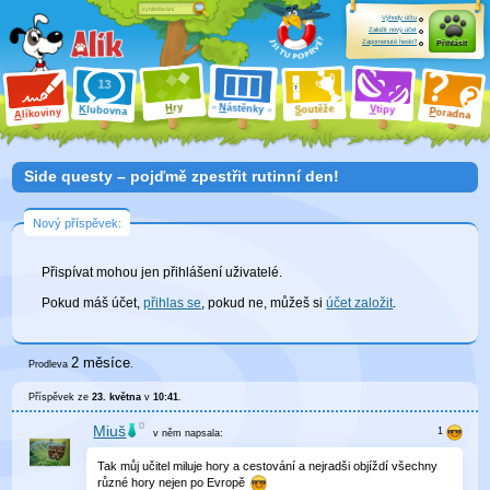
Výhody účtu
Založit nový účet
Zapomenuté heslo?
Přihlásit
ry
N
ástěnky
H
outěže
V
tipy
K
lubovna
S
P
líkoviny
oradna
A
Side questy – pojďmě zpestřit rutinní den!
Nový příspěvek:
Přispívat mohou jen přihlášení uživatelé.
Pokud máš účet,
přihlas se
, pokud ne, můžeš si
účet založit
.
2 měsíce
Prodleva
.
Příspěvek ze
23. května
v
10:41
.
Miuš
v něm
napsala:
Tak můj učitel miluje hory a cestování a nejradši objíždí všechny
různé hory nejen po Evropě