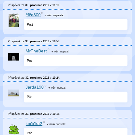
Příspěvek ze
30. prosince 2019
v
11:16
.
číča800
v něm
napsala:
Prst
Příspěvek ze
30. prosince 2019
v
10:58
.
MrTheBest
v něm
napsal:
Prs
Příspěvek ze
30. prosince 2019
v
10:24
.
Jarda190
v něm
napsal:
Pás
Příspěvek ze
30. prosince 2019
v
10:14
.
kočička2
v něm
napsala:
Pár