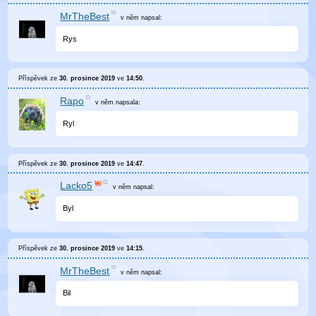
MrTheBest
v něm
napsal:
Rys
Příspěvek ze
30. prosince 2019
ve
14:50
.
Rapo
v něm
napsala:
Ryl
Příspěvek ze
30. prosince 2019
ve
14:47
.
Lacko5
v něm
napsal:
Byl
Příspěvek ze
30. prosince 2019
ve
14:15
.
MrTheBest
v něm
napsal:
Bil