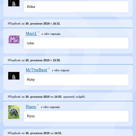
Róba
Příspěvek ze
30. prosince 2019
v
16:31
.
Mari1
v něm
napsala:
ryba
Příspěvek ze
30. prosince 2019
v
15:55
.
MrTheBest
v něm
napsal:
Ryby
Příspěvek ze
30. prosince 2019
ve
14:53
, upravený
vzápětí
.
Rapo
v něm
napsala:
Rysy
Příspěvek ze
30. prosince 2019
ve
14:51
.