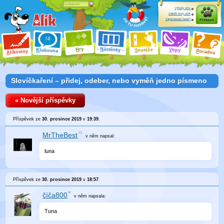
Výhody účtu
Založit nový účet
Zapomenuté heslo?
Přihlásit
ry
N
ástěnky
H
outěže
V
tipy
K
lubovna
S
P
líkoviny
oradna
A
Slovíčkaření – přidej, odeber, nebo vyměň jedno písmeno
« Novější příspěvky
Příspěvek ze
30. prosince 2019
v
19:39
.
MrTheBest
v něm
napsal:
luna
Příspěvek ze
30. prosince 2019
v
18:57
.
číča800
v něm
napsala:
Tuna