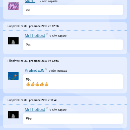
Mari1
v něm
napsala:
pat
Příspěvek ze
30. prosince 2019
ve
12:56
.
MrTheBest
v něm
napsal:
Pot
Příspěvek ze
30. prosince 2019
ve
12:54
.
Kralinda35
v něm
napsala:
Pět
Příspěvek ze
30. prosince 2019
v
11:46
.
MrTheBest
v něm
napsal:
Pěst