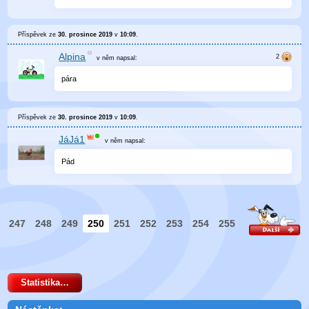
Příspěvek ze
30. prosince 2019
v
10:09
.
Alpina
v něm
napsal:
pára
Příspěvek ze
30. prosince 2019
v
10:09
.
JáJá1
v něm
napsal:
Pád
247
248
249
250
251
252
253
254
255
Statistika…