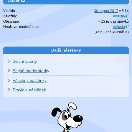
Nástěnka:
Vznikla:
30. srpna 2017
v
6:14
Založila:
Aniusia
Obsahuje:
~ 13 tisíc
příspěvků
Neaktivní moderátorka:
Aniusia
(zatoulaná
kulisačka
)
Další nástěnky
Slovní sporty
Stejné moderátorky
Všechny nástěnky
Pravidla nástěnek