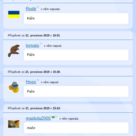
Rodé
v něm
napsala:
Káže
Příspěvek ze
21. prosince 2019
v
16:01
.
tomato
v něm
napsal:
Páže
Příspěvek ze
21. prosince 2019
v
15:28
.
Hogo
v něm
napsal:
Paže
Příspěvek ze
21. prosince 2019
v
15:24
.
majdula2000
v něm
napsala:
maže