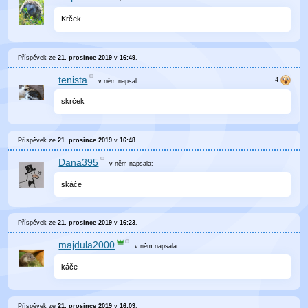
Krček
Příspěvek ze
21. prosince 2019
v
16:49
.
tenista
v něm
napsal:
skrček
Příspěvek ze
21. prosince 2019
v
16:48
.
Dana395
v něm
napsala:
skáče
Příspěvek ze
21. prosince 2019
v
16:23
.
majdula2000
v něm
napsala:
káče
Příspěvek ze
21. prosince 2019
v
16:09
.