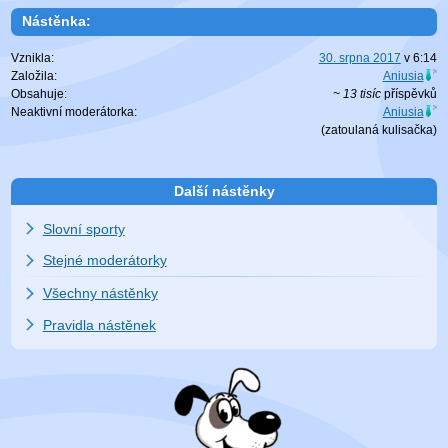
Nástěnka:
Vznikla:
30. srpna 2017
v
6:14
Založila:
Aniusia
Obsahuje:
~ 13 tisíc
příspěvků
Neaktivní moderátorka:
Aniusia
(zatoulaná
kulisačka
)
Další nástěnky
Slovní sporty
Stejné moderátorky
Všechny nástěnky
Pravidla nástěnek