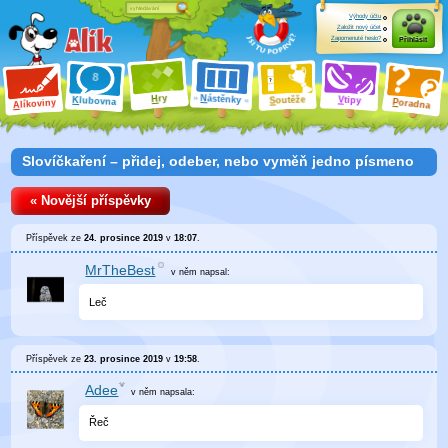
Výhody účtu
Založit nový účet
Zapomenuté heslo?
Přihlásit
ry
N
ástěnky
H
outěže
V
tipy
K
lubovna
S
P
líkoviny
oradna
A
Slovíčkaření – přidej, odeber, nebo vyměň jedno písmeno
« Novější příspěvky
Příspěvek ze
24. prosince 2019
v
18:07
.
MrTheBest
v něm
napsal:
Leč
Příspěvek ze
23. prosince 2019
v
19:58
.
Adee
v něm
napsala:
Řeč