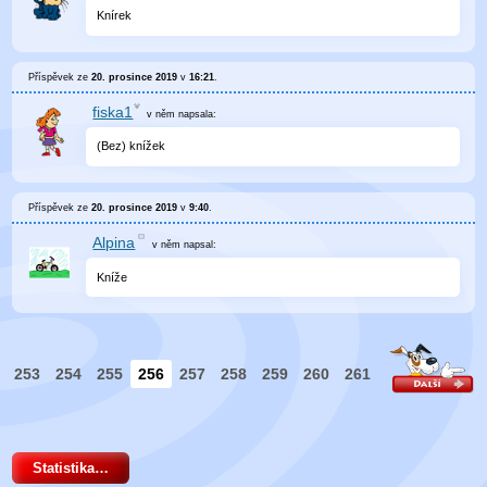
Knírek
Příspěvek ze
20. prosince 2019
v
16:21
.
fiska1
v něm
napsala:
(Bez) knížek
Příspěvek ze
20. prosince 2019
v
9:40
.
Alpina
v něm
napsal:
Kníže
253
254
255
256
257
258
259
260
261
Statistika…