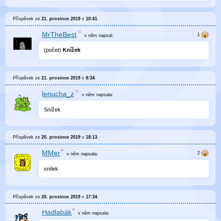
Příspěvek ze
21. prosince 2019
v
10:41
.
MrTheBest
v něm
napsal:
(počet)
Knížek
Příspěvek ze
21. prosince 2019
v
8:34
.
lenucha_z
v něm
napsala:
Snížek
Příspěvek ze
20. prosince 2019
v
18:13
.
MMer
v něm
napsala:
snílek
Příspěvek ze
20. prosince 2019
v
17:34
.
Hadlabák
v něm
napsala: