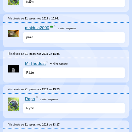
Káže
Příspěvek ze
21. prosince 2019
v
15:04
.
majdula2000
v něm
napsala:
páže
Příspěvek ze
21. prosince 2019
ve
14:54
.
MrTheBest
v něm
napsal:
Ráže
Příspěvek ze
21. prosince 2019
ve
13:29
.
Rapo
v něm
napsala:
Rýže
Příspěvek ze
21. prosince 2019
ve
13:17
.