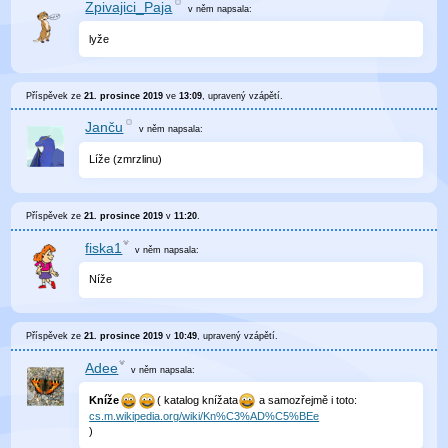
Zpivajici_Paja
v něm
napsala:
lyže
Příspěvek ze
21. prosince 2019
ve
13:09
, upravený
vzápětí
.
Janču
v něm
napsala:
Líže (zmrzlinu)
Příspěvek ze
21. prosince 2019
v
11:20
.
fiska1
v něm
napsala:
Níže
Příspěvek ze
21. prosince 2019
v
10:49
, upravený
vzápětí
.
Adee
v něm
napsala:
Kníže
( katalog knížata
a samozřejmě i toto:
cs.m.wikipedia.org/wiki/Kn%C3%AD%C5%BEe
)