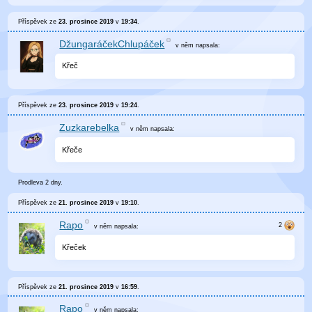
Příspěvek ze
23. prosince 2019
v
19:34
.
DžungaráčekChlupáček
v něm
napsala:
Křeč
Příspěvek ze
23. prosince 2019
v
19:24
.
Zuzkarebelka
v něm
napsala:
Křeče
Prodleva 2 dny.
Příspěvek ze
21. prosince 2019
v
19:10
.
Rapo
v něm
napsala:
Křeček
Příspěvek ze
21. prosince 2019
v
16:59
.
Rapo
v něm
napsala: