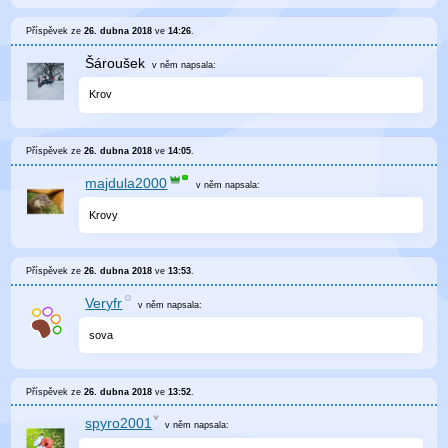
Příspěvek ze
26. dubna 2018
ve
14:26
.
Šároušek
v něm
napsala:
Krov
Příspěvek ze
26. dubna 2018
ve
14:05
.
majdula2000
v něm
napsala:
Krovy
Příspěvek ze
26. dubna 2018
ve
13:53
.
Veryfr
v něm
napsala:
sova
Příspěvek ze
26. dubna 2018
ve
13:52
.
spyro2001
v něm
napsala: