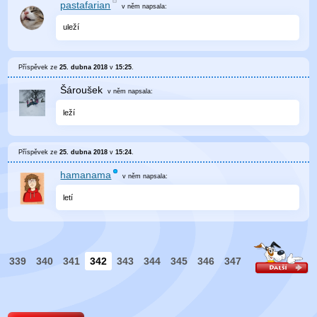
pastafarian
v něm
napsala:
uleží
Příspěvek ze
25. dubna 2018
v
15:25
.
Šároušek
v něm
napsala:
leží
Příspěvek ze
25. dubna 2018
v
15:24
.
hamanama
v něm
napsala:
letí
339
340
341
342
343
344
345
346
347