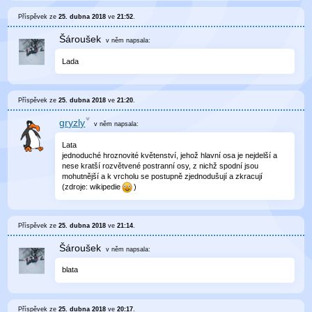
Příspěvek ze
25. dubna 2018
ve
21:52
.
Šároušek
v něm
napsala:
Lada
Příspěvek ze
25. dubna 2018
ve
21:20
.
gryzly
v něm
napsala:
Lata
jednoduché hroznovité květenství, jehož hlavní osa je nejdelší a
nese kratší rozvětvené postranní osy, z nichž spodní jsou
mohutnější a k vrcholu se postupně zjednodušují a zkracují
(zdroje: wikipedie
)
Příspěvek ze
25. dubna 2018
ve
21:14
.
Šároušek
v něm
napsala:
blata
Příspěvek ze
25. dubna 2018
ve
20:17
.