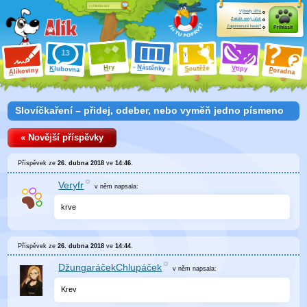
Výhody účtu
Založit nový účet
Zapomenuté heslo?
Přihlásit
ry
N
ástěnky
H
outěže
V
tipy
K
lubovna
S
P
líkoviny
oradna
A
Slovíčkaření – přidej, odeber, nebo vyměň jedno písmeno
« Novější příspěvky
Příspěvek ze
26. dubna 2018
ve
14:46
.
Veryfr
v něm
napsala:
krve
Příspěvek ze
26. dubna 2018
ve
14:44
.
DžungaráčekChlupáček
v něm
napsala:
Krev