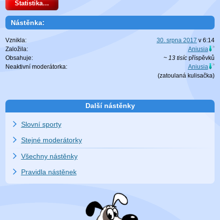
Statistika…
Nástěnka:
Vznikla:
30. srpna 2017
v
6:14
Založila:
Aniusia
Obsahuje:
~ 13 tisíc
příspěvků
Neaktivní moderátorka:
Aniusia
(zatoulaná
kulisačka
)
Další nástěnky
Slovní sporty
Stejné moderátorky
Všechny nástěnky
Pravidla nástěnek