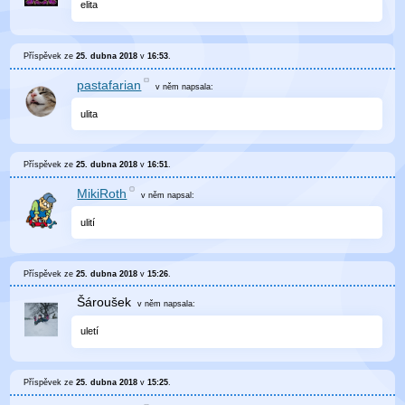
elita
Příspěvek ze
25. dubna 2018
v
16:53
.
pastafarian
v něm
napsala:
ulita
Příspěvek ze
25. dubna 2018
v
16:51
.
MikiRoth
v něm
napsal:
ulití
Příspěvek ze
25. dubna 2018
v
15:26
.
Šároušek
v něm
napsala:
uletí
Příspěvek ze
25. dubna 2018
v
15:25
.