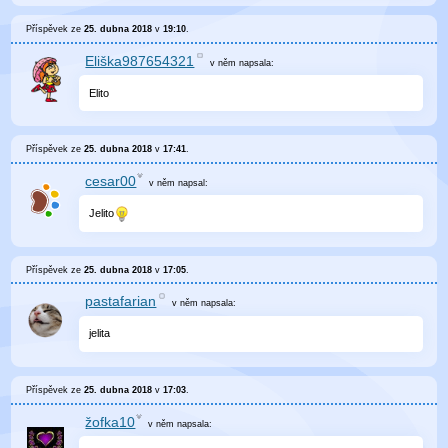
Příspěvek ze
25. dubna 2018
v
19:10
.
Eliška987654321
v něm
napsala:
Elito
Příspěvek ze
25. dubna 2018
v
17:41
.
cesar00
v něm
napsal:
Jelito
Příspěvek ze
25. dubna 2018
v
17:05
.
pastafarian
v něm
napsala:
jelita
Příspěvek ze
25. dubna 2018
v
17:03
.
žofka10
v něm
napsala: