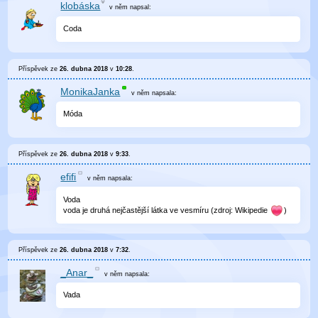
klobáska
v něm
napsal:
Coda
Příspěvek ze
26. dubna 2018
v
10:28
.
MonikaJanka
v něm
napsala:
Móda
Příspěvek ze
26. dubna 2018
v
9:33
.
efifi
v něm
napsala:
Voda
voda je druhá nejčastější látka ve vesmíru (zdroj: Wikipedie
)
Příspěvek ze
26. dubna 2018
v
7:32
.
_Anar_
v něm
napsala:
Vada