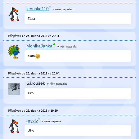
lenuska110
v něm
napsala:
Zlata
Příspěvek ze
25. dubna 2018
ve
20:11
.
MonikaJanka
v něm
napsala:
zlato
Příspěvek ze
25. dubna 2018
ve
20:04
.
Šároušek
v něm
napsala:
zlito
Příspěvek ze
25. dubna 2018
v
19:29
.
gryzly
v něm
napsala:
Ulito