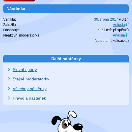
Nástěnka:
Vznikla:
30. srpna 2017
v
6:14
Založila:
Aniusia
Obsahuje:
~ 13 tisíc
příspěvků
Neaktivní moderátorka:
Aniusia
(zatoulaná
kulisačka
)
Další nástěnky
Slovní sporty
Stejné moderátorky
Všechny nástěnky
Pravidla nástěnek