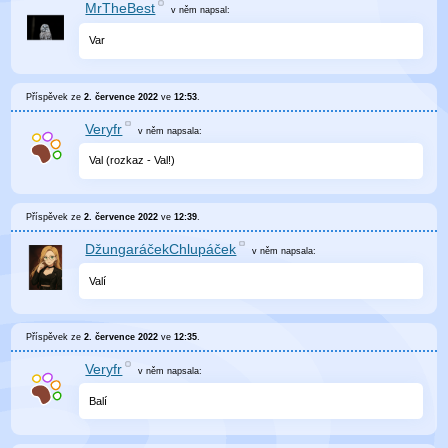
MrTheBest
v něm
napsal:
Var
Příspěvek ze
2. července 2022
ve
12:53
.
Veryfr
v něm
napsala:
Val (rozkaz - Val!)
Příspěvek ze
2. července 2022
ve
12:39
.
DžungaráčekChlupáček
v něm
napsala:
Valí
Příspěvek ze
2. července 2022
ve
12:35
.
Veryfr
v něm
napsala:
Balí