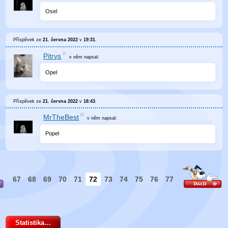
Osel
Příspěvek ze
21. června 2022
v
19:31
.
Pitrys
v něm
napsal:
Opel
Příspěvek ze
21. června 2022
v
18:43
.
MrTheBest
v něm
napsal:
Popel
67
68
69
70
71
72
73
74
75
76
77
Statistika…