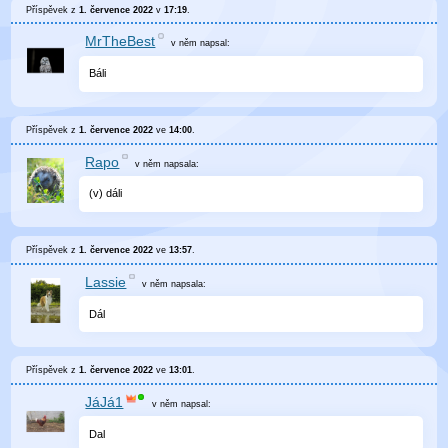
Příspěvek z
1. července 2022
v
17:19
.
MrTheBest
v něm
napsal:
Báli
Příspěvek z
1. července 2022
ve
14:00
.
Rapo
v něm
napsala:
(v) dáli
Příspěvek z
1. července 2022
ve
13:57
.
Lassie
v něm
napsala:
Dál
Příspěvek z
1. července 2022
ve
13:01
.
JáJá1
v něm
napsal:
Dal