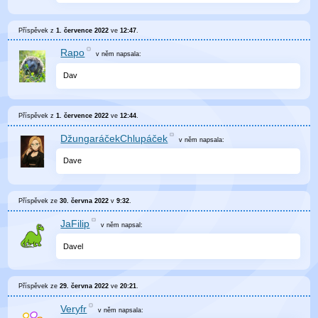
Příspěvek z
1. července 2022
ve
12:47
.
Rapo
v něm
napsala:
Dav
Příspěvek z
1. července 2022
ve
12:44
.
DžungaráčekChlupáček
v něm
napsala:
Dave
Příspěvek ze
30. června 2022
v
9:32
.
JaFilip
v něm
napsal:
Davel
Příspěvek ze
29. června 2022
ve
20:21
.
Veryfr
v něm
napsala: