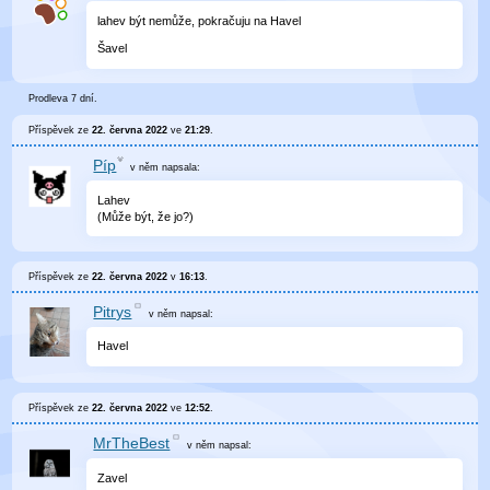
lahev být nemůže, pokračuju na Havel
Šavel
Prodleva 7 dní.
Příspěvek ze
22. června 2022
ve
21:29
.
Píp
v něm
napsala:
Lahev
(Může být, že jo?)
Příspěvek ze
22. června 2022
v
16:13
.
Pitrys
v něm
napsal:
Havel
Příspěvek ze
22. června 2022
ve
12:52
.
MrTheBest
v něm
napsal:
Zavel