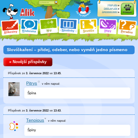
Výhody účtu
Založit nový účet
Zapomenuté heslo?
Přihlásit
ry
N
ástěnky
H
outěže
V
tipy
K
lubovna
S
P
líkoviny
oradna
A
Slovíčkaření – přidej, odeber, nebo vyměň jedno písmeno
« Novější příspěvky
Příspěvek ze
3. července 2022
ve
13:45
.
Pitrys
v něm
napsal:
Špína
Příspěvek ze
3. července 2022
ve
13:43
.
Tenoious
v něm
napsal:
Špíny